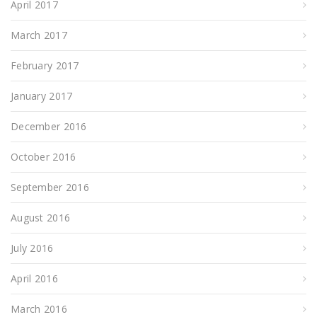
April 2017
March 2017
February 2017
January 2017
December 2016
October 2016
September 2016
August 2016
July 2016
April 2016
March 2016