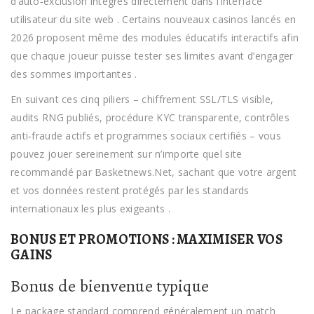
d’auto‑exclusion intégrés directement dans l’interface
utilisateur du site web . Certains nouveaux casinos lancés en
2026 proposent même des modules éducatifs interactifs afin
que chaque joueur puisse tester ses limites avant d’engager
des sommes importantes .
En suivant ces cinq piliers – chiffrement SSL/TLS visible,
audits RNG publiés, procédure KYC transparente, contrôles
anti‑fraude actifs et programmes sociaux certifiés – vous
pouvez jouer sereinement sur n’importe quel site
recommandé par Basketnews.Net, sachant que votre argent
et vos données restent protégés par les standards
internationaux les plus exigeants .
BONUS ET PROMOTIONS : MAXIMISER VOS
GAINS
Bonus de bienvenue typique
Le package standard comprend généralement un match