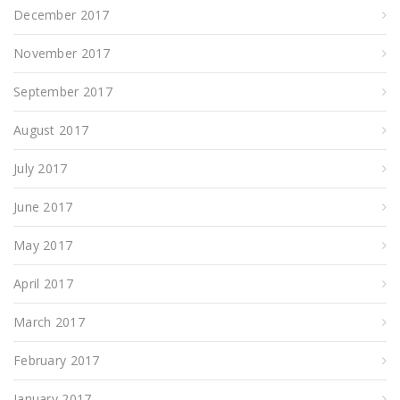
December 2017
November 2017
September 2017
August 2017
July 2017
June 2017
May 2017
April 2017
March 2017
February 2017
January 2017