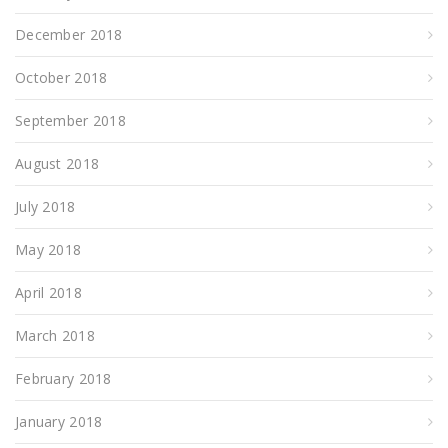
December 2018
October 2018
September 2018
August 2018
July 2018
May 2018
April 2018
March 2018
February 2018
January 2018