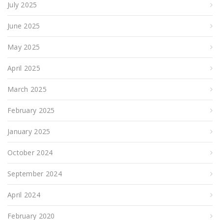
July 2025
June 2025
May 2025
April 2025
March 2025
February 2025
January 2025
October 2024
September 2024
April 2024
February 2020