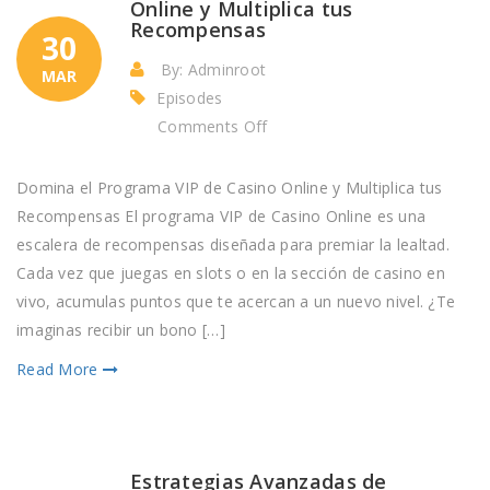
savoir
Online y Multiplica tus
Recompensas
30
By: Adminroot
MAR
Episodes
on
Comments Off
Domina
el
Domina el Programa VIP de Casino Online y Multiplica tus
Programa
Recompensas El programa VIP de Casino Online es una
VIP
escalera de recompensas diseñada para premiar la lealtad.
de
Cada vez que juegas en slots o en la sección de casino en
Casino
vivo, acumulas puntos que te acercan a un nuevo nivel. ¿Te
Online
imaginas recibir un bono […]
y
Read More
Multiplica
tus
Recompensas
Estrategias Avanzadas de