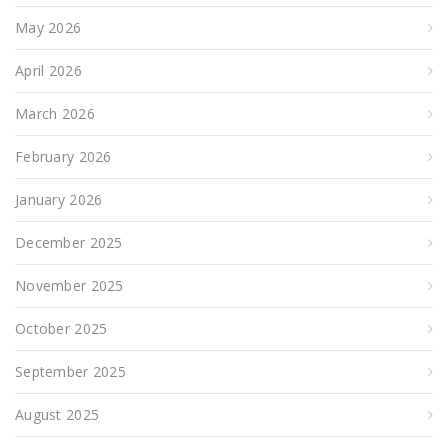
May 2026
April 2026
March 2026
February 2026
January 2026
December 2025
November 2025
October 2025
September 2025
August 2025