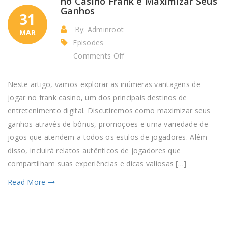
no Casino Frank e Maximizar Seus
Ganhos
31
By: Adminroot
MAR
Episodes
on
Comments Off
Descubra
as
Neste artigo, vamos explorar as inúmeras vantagens de
Vantagens
jogar no frank casino, um dos principais destinos de
de
entretenimento digital. Discutiremos como maximizar seus
Jogar
ganhos através de bônus, promoções e uma variedade de
no
jogos que atendem a todos os estilos de jogadores. Além
Casino
disso, incluirá relatos autênticos de jogadores que
Frank
compartilham suas experiências e dicas valiosas […]
e
Read More
Maximizar
Seus
Ganhos