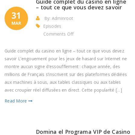
Guide complet du casino en ligne
– tout ce que vous devez savoir
31
By: Adminroot
MAR
Episodes
on
Comments Off
Guide
complet
Guide complet du casino en ligne – tout ce que vous devez
du
savoir L’engouement pour les jeux de hasard sur Internet ne
casino
montre aucun signe d’essoufflement : chaque année, des
en
millions de Français s’inscrivent sur des plateformes dédiées
ligne
aux machines à sous, aux tables classiques ou aux tables
–
avec croupier réel diffusées en direct. Cette popularité […]
tout
Read More
ce
que
vous
devez
Domina el Programa VIP de Casino