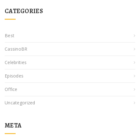
CATEGORIES
Best
CassinoBR
Celebrities
Episodes
Office
Uncategorized
META