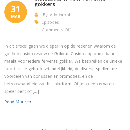
gokkers
31
By: Adminroot
MAR
Episodes
on
Comments Off
Waarom
de
In dit artikel gaan we dieper in op de redenen waarom de
Goldrun
goldrun casino review de Goldrun Casino app onmisbaar
Casino
maakt voor iedere fervente gokker. We bespreken de unieke
app
functies, de gebruiksvriendelijkheid, de diverse spellen, de
onmisbaar
voordelen van bonussen en promoties, en de
is
betrouwbaarheid van het platform. Of je nu een ervaren
voor
speler bent of […]
fervente
Read More
gokkers