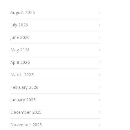
August 2026
July 2026
June 2026
May 2026
April 2026
March 2026
February 2026
January 2026
December 2025
November 2025