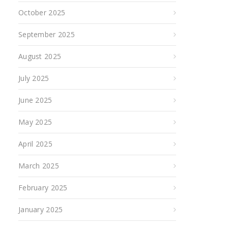
October 2025
September 2025
August 2025
July 2025
June 2025
May 2025
April 2025
March 2025
February 2025
January 2025