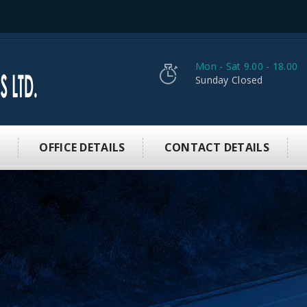
Mon - Sat 9.00 - 18.00
Sunday Closed
S
OFFICE DETAILS
CONTACT DETAILS