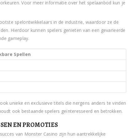
voorkeuren. Voor meer informatie over het spelaanbod kun je
tste spelontwikkelaars in de industrie, waardoor ze de
den. Hierdoor kunnen spelers genieten van een gevarieerde
ende gameplay.
kbare Spellen
ook unieke en exclusieve titels die nergens anders te vinden
r houdt ook bestaande spelers geïnteresseerd en betrokken.
SSEN EN PROMOTIES
 succes van Monster Casino zijn hun aantrekkelijke