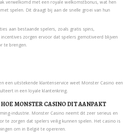
aak verwelkomd met een royale welkomstbonus, wat hen
et spelen. Dit draagt bij aan de snelle groei van hun
es aan bestaande spelers, zoals gratis spins,
incentives zorgen ervoor dat spelers gemotiveerd blijven
r te brengen.
en een uitstekende klantenservice weet Monster Casino een
lteert in een loyale klantenkring.
 HOE MONSTER CASINO DIT AANPAKT
gaming-industrie. Monster Casino neemt dit zeer serieus en
te zorgen dat spelers veilig kunnen spelen. Het casino is
ningen om in België te opereren.