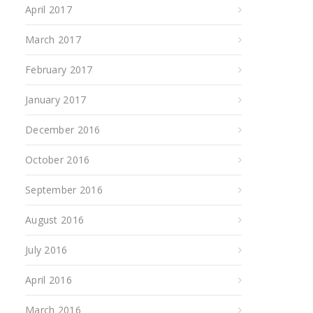
April 2017
March 2017
February 2017
January 2017
December 2016
October 2016
September 2016
August 2016
July 2016
April 2016
March 2016