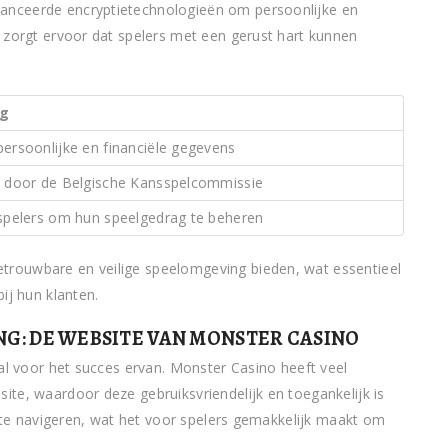
anceerde encryptietechnologieën om persoonlijke en
 zorgt ervoor dat spelers met een gerust hart kunnen
ng
ersoonlijke en financiële gegevens
 door de Belgische Kansspelcommissie
spelers om hun speelgedrag te beheren
rouwbare en veilige speelomgeving bieden, wat essentieel
ij hun klanten.
G: DE WEBSITE VAN MONSTER CASINO
aal voor het succes ervan. Monster Casino heeft veel
te, waardoor deze gebruiksvriendelijk en toegankelijk is
g te navigeren, wat het voor spelers gemakkelijk maakt om