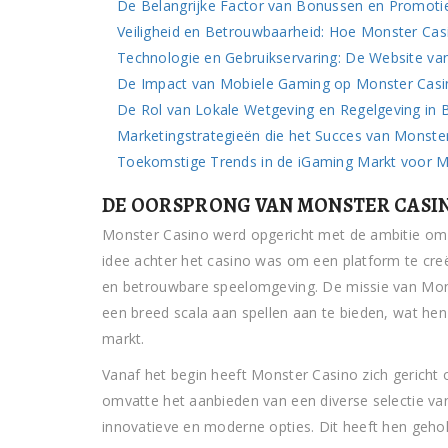
De Belangrijke Factor van Bonussen en Promoti
Veiligheid en Betrouwbaarheid: Hoe Monster Cas
Technologie en Gebruikservaring: De Website va
De Impact van Mobiele Gaming op Monster Casin
De Rol van Lokale Wetgeving en Regelgeving in B
Marketingstrategieën die het Succes van Monst
Toekomstige Trends in de iGaming Markt voor M
DE OORSPRONG VAN MONSTER CASIN
Monster Casino werd opgericht met de ambitie om e
idee achter het casino was om een platform te cre
en betrouwbare speelomgeving. De missie van Mons
een breed scala aan spellen aan te bieden, wat hen
markt.
Vanaf het begin heeft Monster Casino zich gericht 
omvatte het aanbieden van een diverse selectie van 
innovatieve en moderne opties. Dit heeft hen geho