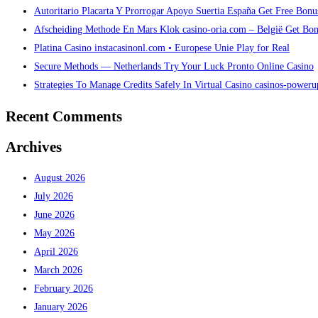
Autoritario Placarta Y Prorrogar Apoyo Suertia España Get Free Bonu
Afscheiding Methode En Mars Klok casino-oria.com – België Get B
Platina Casino instacasinonl.com • Europese Unie Play for Real
Secure Methods — Netherlands Try Your Luck Pronto Online Casino
Strategies To Manage Credits Safely In Virtual Casino casinos-power
Recent Comments
Archives
August 2026
July 2026
June 2026
May 2026
April 2026
March 2026
February 2026
January 2026