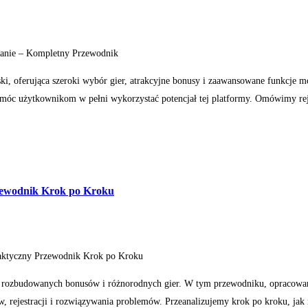
wanie – Kompletny Przewodnik
ski, oferująca szeroki wybór gier, atrakcyjne bonusy i zaawansowane funkcje
by pomóc użytkownikom w pełni wykorzystać potencjał tej platformy. Omówimy 
zewodnik Krok po Kroku
aktyczny Przewodnik Krok po Kroku
 rozbudowanych bonusów i różnorodnych gier. W tym przewodniku, opracowany
 rejestracji i rozwiązywania problemów. Przeanalizujemy krok po kroku, jak 