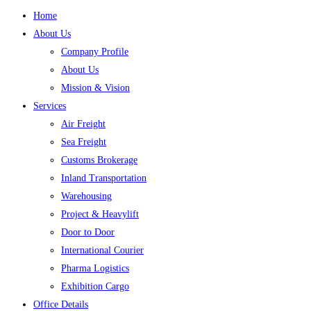
Home
About Us
Company Profile
About Us
Mission & Vision
Services
Air Freight
Sea Freight
Customs Brokerage
Inland Transportation
Warehousing
Project & Heavylift
Door to Door
International Courier
Pharma Logistics
Exhibition Cargo
Office Details