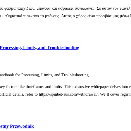
ύ φάσμα παιχνιδιών, μπόνους και ασφαλείς συναλλαγές. Σε αυτόν τον εξαντλ
 μαθηματικά πίσω από τα μπόνους. Αυτός ο χώρος είναι προσβάσιμος μέσω B
rocessing, Limits, and Troubleshooting
ndbook for Processing, Limits, and Troubleshooting
 key factors like timeframes and limits. This exhaustive whitepaper delves into
ficial details, refer to https://spinbet-aus.com/withdrawal/. We’ll cover regist
letny Przewodnik