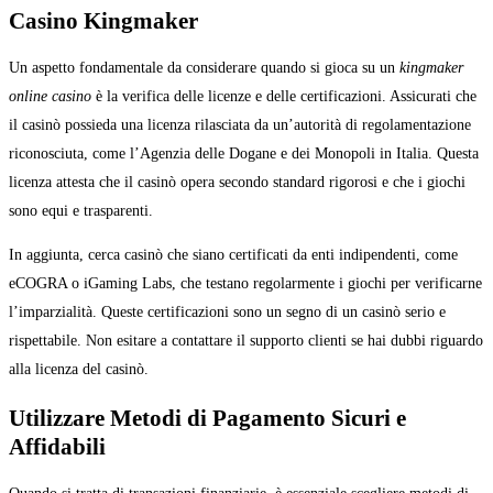
Casino Kingmaker
Un aspetto fondamentale da considerare quando si gioca su un
kingmaker
online casino
è la verifica delle licenze e delle certificazioni. Assicurati che
il casinò possieda una licenza rilasciata da un’autorità di regolamentazione
riconosciuta, come l’Agenzia delle Dogane e dei Monopoli in Italia. Questa
licenza attesta che il casinò opera secondo standard rigorosi e che i giochi
sono equi e trasparenti.
In aggiunta, cerca casinò che siano certificati da enti indipendenti, come
eCOGRA o iGaming Labs, che testano regolarmente i giochi per verificarne
l’imparzialità. Queste certificazioni sono un segno di un casinò serio e
rispettabile. Non esitare a contattare il supporto clienti se hai dubbi riguardo
alla licenza del casinò.
Utilizzare Metodi di Pagamento Sicuri e
Affidabili