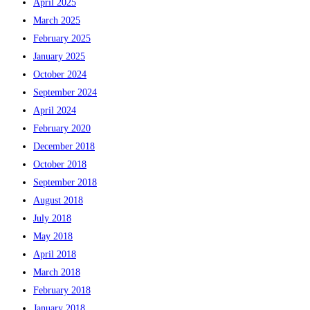
April 2025
March 2025
February 2025
January 2025
October 2024
September 2024
April 2024
February 2020
December 2018
October 2018
September 2018
August 2018
July 2018
May 2018
April 2018
March 2018
February 2018
January 2018