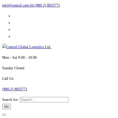
info@central.com.bd
(880-2) 8835771
Mon - Sat 9.00 - 18.00
Sunday Closed
Call Us:
(880-2) 8835771
Search for: