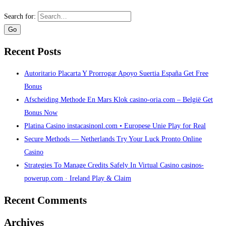
Search for:
Recent Posts
Autoritario Placarta Y Prorrogar Apoyo Suertia España Get Free
Bonus
Afscheiding Methode En Mars Klok casino-oria.com – België Get
Bonus Now
Platina Casino instacasinonl.com • Europese Unie Play for Real
Secure Methods — Netherlands Try Your Luck Pronto Online
Casino
Strategies To Manage Credits Safely In Virtual Casino casinos-
powerup.com · Ireland Play & Claim
Recent Comments
Archives