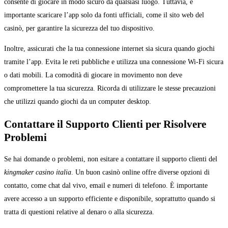
consente di giocare in modo sicuro da qualsiasi luogo. Tuttavia, è
importante scaricare l’app solo da fonti ufficiali, come il sito web del
casinò, per garantire la sicurezza del tuo dispositivo.
Inoltre, assicurati che la tua connessione internet sia sicura quando giochi
tramite l’app. Evita le reti pubbliche e utilizza una connessione Wi-Fi sicura
o dati mobili. La comodità di giocare in movimento non deve
compromettere la tua sicurezza. Ricorda di utilizzare le stesse precauzioni
che utilizzi quando giochi da un computer desktop.
Contattare il Supporto Clienti per Risolvere
Problemi
Se hai domande o problemi, non esitare a contattare il supporto clienti del
kingmaker casino italia
. Un buon casinò online offre diverse opzioni di
contatto, come chat dal vivo, email e numeri di telefono. È importante
avere accesso a un supporto efficiente e disponibile, soprattutto quando si
tratta di questioni relative al denaro o alla sicurezza.