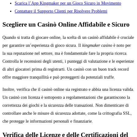
Scarica l’App Kingmaker per un Gioco Sicuro in Movimento
Contattare il Supporto Clienti per Risolvere Problemi
Scegliere un Casinò Online Affidabile e Sicuro
Quando si tratta di giocare online, la scelta di un casinò affidabile è cruciale
per garantire un’esperienza di gioco sicura. Il
kingmaker casino
è noto per
la sua reputazione nel settore, ma è fondamentale fare la propria ricerca.
Controlla le recensioni degli utenti, i punteggi di valutazione e le esperienze
di altri giocatori prima di registrarti. Un casinò con un buon track record
offre maggiore tranquillità e può proteggerti da potenziali truffe.
Inoltre, verifica che il casinò online sia registrato e abbia una licenza valida.
Un casinò con licenza è sottoposto a regolamentazioni che garantiscono la
correttezza dei giochi e la sicurezza delle transazioni. Non dimenticare di
controllare anche le misure di sicurezza adottate, come la crittografia SSL,
che protegge le informazioni personali e finanziarie.
Verifica delle Licenze e delle Certificazioni del