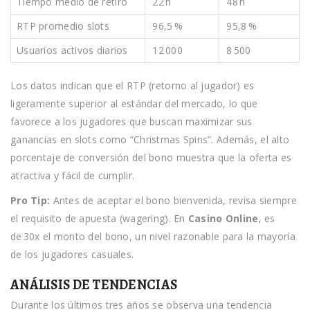
Tiempo medio de retiro
22 h
48 h
RTP promedio slots
96,5 %
95,8 %
Usuarios activos diarios
12 000
8 500
Los datos indican que el RTP (retorno al jugador) es
ligeramente superior al estándar del mercado, lo que
favorece a los jugadores que buscan maximizar sus
ganancias en slots como “Christmas Spins”. Además, el alto
porcentaje de conversión del bono muestra que la oferta es
atractiva y fácil de cumplir.
Pro Tip:
Antes de aceptar el bono bienvenida, revisa siempre
el requisito de apuesta (wagering). En
Casino Online
, es
de 30x​ el monto del bono, un nivel razonable para la mayoría
de los jugadores casuales.
ANÁLISIS DE TENDENCIAS
Durante los últimos tres años se observa una tendencia