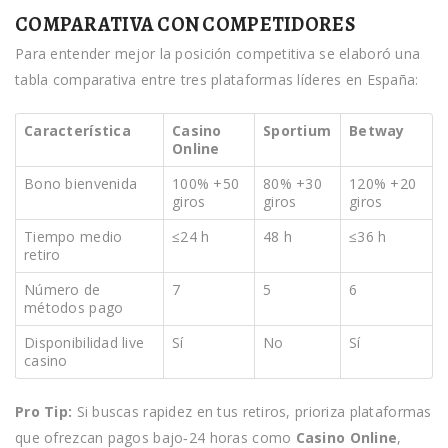
COMPARATIVA CON COMPETIDORES
Para entender mejor la posición competitiva se elaboró una
tabla comparativa entre tres plataformas líderes en España:
Característica
Casino
Sportium
Betway
Online
Bono bienvenida
100% +50
80% +30
120% +20
giros
giros
giros
Tiempo medio
≤24 h
48 h
≤36 h
retiro
Número de
7
5
6
métodos pago
Disponibilidad live
Sí
No
Sí
casino
Pro Tip:
Si buscas rapidez en tus retiros, prioriza plataformas
que ofrezcan pagos bajo‑24 horas como
Casino Online
,