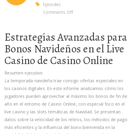
Episodes
on
Comments Off
Estrategias
Avanzadas
Estrategias Avanzadas para
para
Bonos
Bonos Navideños en el Live
Navideños
Casino de Casino Online
en
el
Resumen ejecutivo
Live
La temporada navideña trae consigo ofertas especiales en
Casino
los casinos digitales. En este informe analizamos cómo los
de
jugadores pueden aprovechar al máximo los bonos de fin de
Casino
año en el entorno de Casino Online, con especial foco en el
Online
live casino y las slots temáticas de Navidad. Se presentan
datos sobre la velocidad de los retiros, los métodos de pago
más eficientes y la influencia del bono bienvenida en la