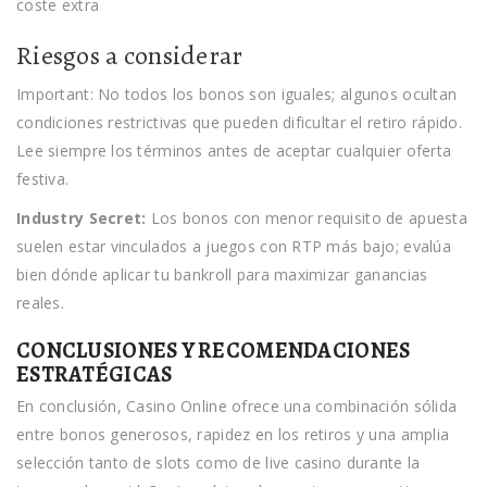
coste extra
Riesgos a considerar
Important: No todos los bonos son iguales; algunos ocultan
condiciones restrictivas que pueden dificultar el retiro rápido.
Lee siempre los términos antes de aceptar cualquier oferta
festiva.
Industry Secret:
Los bonos con menor requisito de apuesta
suelen estar vinculados a juegos con RTP más bajo; evalúa
bien dónde aplicar tu bankroll para maximizar ganancias
reales.
CONCLUSIONES Y RECOMENDACIONES
ESTRATÉGICAS
En conclusión, Casino Online ofrece una combinación sólida
entre bonos generosos, rapidez en los retiros y una amplia
selección tanto de slots como de live casino durante la