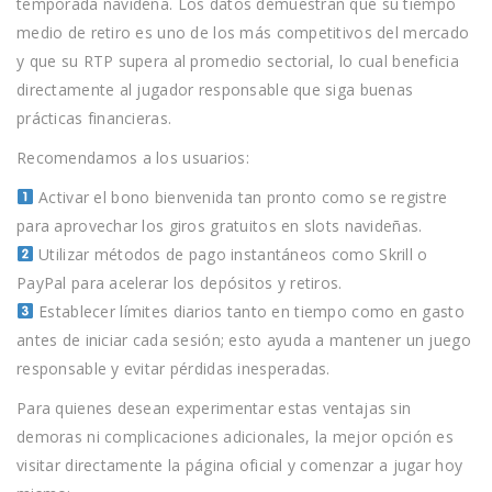
temporada navideña. Los datos demuestran que su tiempo
medio de retiro es uno de los más competitivos del mercado
y que su RTP supera al promedio sectorial, lo cual beneficia
directamente al jugador responsable que siga buenas
prácticas financieras.
Recomendamos a los usuarios:
Activar el bono bienvenida tan pronto como se registre
para aprovechar los giros gratuitos en slots navideñas.
Utilizar métodos de pago instantáneos como Skrill o
PayPal para acelerar los depósitos y retiros.
Establecer límites diarios tanto en tiempo como en gasto
antes de iniciar cada sesión; esto ayuda a mantener un juego
responsable y evitar pérdidas inesperadas.
Para quienes desean experimentar estas ventajas sin
demoras ni complicaciones adicionales, la mejor opción es
visitar directamente la página oficial y comenzar a jugar hoy