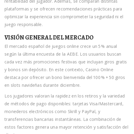
rentabilidad del jugador. Además, se comparan distintas
plataformas y se ofrecen recomendaciones prácticas para
optimizar la experiencia sin comprometer la seguridad ni el
juego responsable.
VISIÓN GENERAL DEL MERCADO
El mercado español de juegos online crece un 5 % anual
según la última encuesta de la AEBE. Los usuarios buscan
cada vez más promociones festivas que incluyan giros gratis
y bonos sin depósito. En este contexto, Casino Online
destaca por ofrecer un bono bienvenida del 100 % + 50 giros
en slots navideñas durante diciembre.
Los jugadores valoran la rapidez en los retiros y la variedad
de métodos de pago disponibles: tarjetas Visa/Mastercard,
monederos electrónicos como Skrill y PayPal, y
transferencias bancarias instantáneas. La combinación de
estos factores genera una mayor retención y satisfacción del