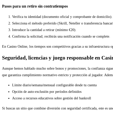
Pasos para un retiro sin contratiempos
Verifica tu identidad (documento oficial y comprobante de domicilio).
Selecciona el método preferido (Skrill, Neteller o transferencia bancar
Introduce la cantidad a retirar (mínimo €20).
Confirma la solicitud; recibirás una notificación cuando se complete.
En Casino Online, los tiempos son competitivos gracias a su infraestructura o
Seguridad, licencias y juego responsable en Casi
Aunque hemos hablado mucho sobre bonos y promociones, la confianza sigue s
que garantiza cumplimiento normativo estricto y protección al jugador. Adem
Límite diario/semana/mensual configurable desde tu cuenta
Opción de auto‑exclusión por períodos definidos
Acceso a recursos educativos sobre gestión del bankroll
Si buscas un sitio que combine diversión con seguridad certificada, este es u