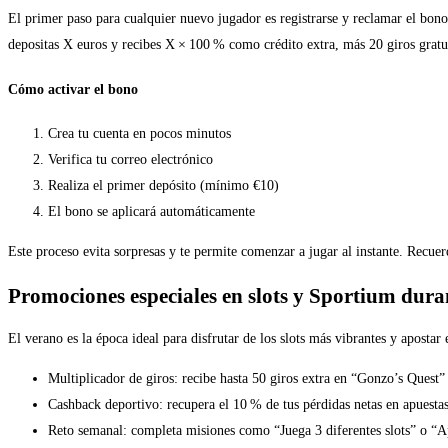
El primer paso para cualquier nuevo jugador es registrarse y reclamar el bono 
depositas X euros y recibes X × 100 % como crédito extra, más 20 giros gratu
Cómo activar el bono
Crea tu cuenta en pocos minutos
Verifica tu correo electrónico
Realiza el primer depósito (mínimo €10)
El bono se aplicará automáticamente
Este proceso evita sorpresas y te permite comenzar a jugar al instante. Recu
Promociones especiales en slots y Sportium dura
El verano es la época ideal para disfrutar de los slots más vibrantes y aposta
Multiplicador de giros: recibe hasta 50 giros extra en “Gonzo’s Quest”
Cashback deportivo: recupera el 10 % de tus pérdidas netas en apuestas
Reto semanal: completa misiones como “Juega 3 diferentes slots” o “Ap