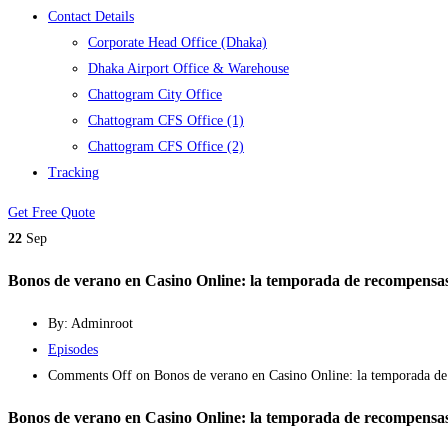
Contact Details
Corporate Head Office (Dhaka)
Dhaka Airport Office & Warehouse
Chattogram City Office
Chattogram CFS Office (1)
Chattogram CFS Office (2)
Tracking
Get Free Quote
22
Sep
Bonos de verano en Casino Online: la temporada de recompensas
By: Adminroot
Episodes
Comments Off
on Bonos de verano en Casino Online: la temporada de
Bonos de verano en Casino Online: la temporada de recompensas