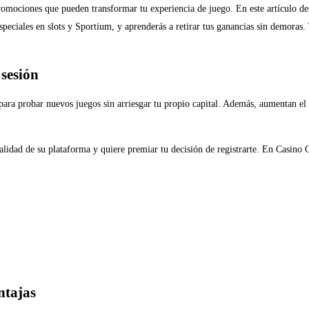
promociones que pueden transformar tu experiencia de juego. En este artículo 
especiales en slots y Sportium, y aprenderás a retirar tus ganancias sin demoras
 sesión
 probar nuevos juegos sin arriesgar tu propio capital. Además, aumentan el ti
idad de su plataforma y quiere premiar tu decisión de registrarte. En Casino On
ntajas