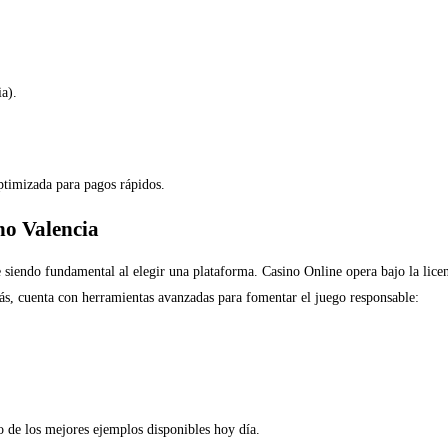
ia).
ptimizada para pagos rápidos.
no Valencia
iendo fundamental al elegir una plataforma. Casino Online opera bajo la lice
ás, cuenta con herramientas avanzadas para fomentar el juego responsable:
no de los mejores ejemplos disponibles hoy día.