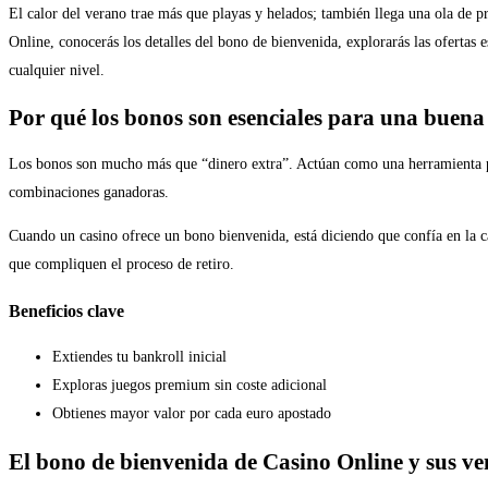
El calor del verano trae más que playas y helados; también llega una ola de 
Online, conocerás los detalles del bono de bienvenida, explorarás las ofertas 
cualquier nivel.
Por qué los bonos son esenciales para una buena
Los bonos son mucho más que “dinero extra”. Actúan como una herramienta para
combinaciones ganadoras.
Cuando un casino ofrece un bono bienvenida, está diciendo que confía en la cal
que compliquen el proceso de retiro.
Beneficios clave
Extiendes tu bankroll inicial
Exploras juegos premium sin coste adicional
Obtienes mayor valor por cada euro apostado
El bono de bienvenida de Casino Online y sus ve