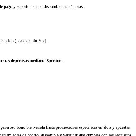
 pago y soporte técnico disponible las 24 horas.
tablecido (por ejemplo 30x).
puestas deportivas mediante Sportium.
generoso bono bienvenida hasta promociones específicas en slots y apuestas
herramientas de control disponible y verificar que cumples con los requisitos