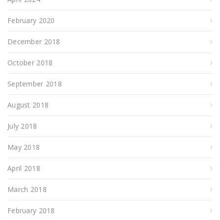
February 2020
December 2018
October 2018
September 2018
August 2018
July 2018
May 2018
April 2018
March 2018
February 2018