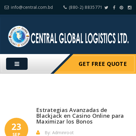
info@central.com.bd
(880-2) 8835771
GET FREE QUOTE
Estrategias Avanzadas de
Blackjack en Casino Online para
Maximizar los Bonos
23
By: Adminroot
SEP