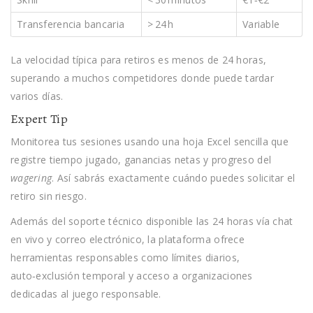
Transferencia bancaria
> 24 h
Variable
La velocidad típica para retiros es menos de 24 horas,
superando a muchos competidores donde puede tardar
varios días.
Expert Tip
Monitorea tus sesiones usando una hoja Excel sencilla que
registre tiempo jugado, ganancias netas y progreso del
wagering
. Así sabrás exactamente cuándo puedes solicitar el
retiro sin riesgo.
Además del soporte técnico disponible las 24 horas vía chat
en vivo y correo electrónico, la plataforma ofrece
herramientas responsables como límites diarios,
auto‑exclusión temporal y acceso a organizaciones
dedicadas al juego responsable.