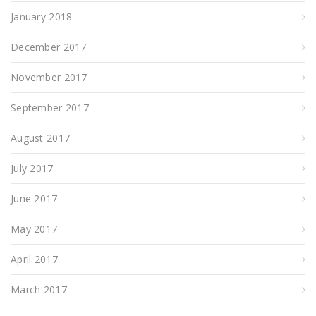
January 2018
December 2017
November 2017
September 2017
August 2017
July 2017
June 2017
May 2017
April 2017
March 2017