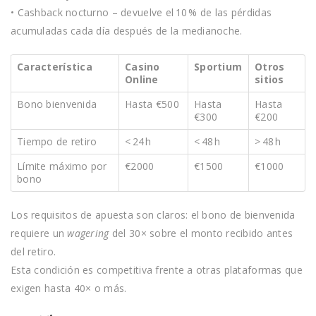
• Cashback nocturno – devuelve el 10 % de las pérdidas
acumuladas cada día después de la medianoche.
Característica
Casino
Sportium
Otros
Online
sitios
Bono bienvenida
Hasta €500
Hasta
Hasta
€300
€200
Tiempo de retiro
< 24 h
< 48 h
> 48 h
Límite máximo por
€2000
€1500
€1000
bono
Los requisitos de apuesta son claros: el bono de bienvenida
requiere un
wagering
del 30× sobre el monto recibido antes
del retiro.
Esta condición es competitiva frente a otras plataformas que
exigen hasta 40× o más.