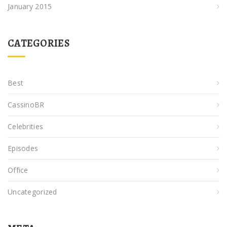
January 2015
CATEGORIES
Best
CassinoBR
Celebrities
Episodes
Office
Uncategorized