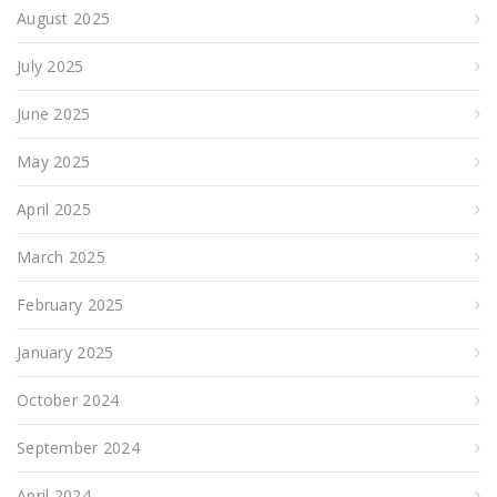
August 2025
July 2025
June 2025
May 2025
April 2025
March 2025
February 2025
January 2025
October 2024
September 2024
April 2024