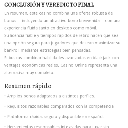
CONCLUSIÓN Y VEREDICTO FINAL
En resumen, este casino combina una oferta robusta de
bonos —incluyendo un atractivo bono bienvenida— con una
experiencia fluida tanto en desktop como móvil.
Su licencia fiable y tiempos rápidos de retiro hacen que sea
una opción segura para jugadores que desean maximizar su
bankroll mediante estrategias bien pensadas.
Si buscas combinar habilidades avanzadas en blackjack con
ventajas económicas reales, Casino Online representa una
alternativa muy completa.
Resumen rápido
• Amplios bonos adaptados a distintos perfiles.
• Requisitos razonables comparados con la competencia.
• Plataforma rápida, segura y disponible en español.
• Herramientas responsables integradas para jugar sin