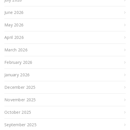
June 2026
May 2026
April 2026
March 2026
February 2026
January 2026
December 2025
November 2025
October 2025
September 2025