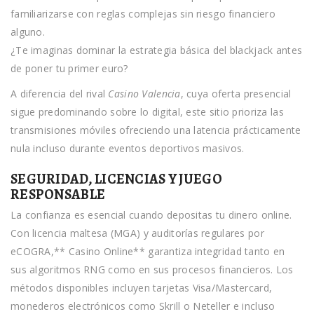
familiarizarse con reglas complejas sin riesgo financiero
alguno.
¿Te imaginas dominar la estrategia básica del blackjack antes
de poner tu primer euro?
A diferencia del rival
Casino Valencia
, cuya oferta presencial
sigue predominando sobre lo digital, este sitio prioriza las
transmisiones móviles ofreciendo una latencia prácticamente
nula incluso durante eventos deportivos masivos.
SEGURIDAD, LICENCIAS Y JUEGO
RESPONSABLE
La confianza es esencial cuando depositas tu dinero online.​
Con licencia maltesa (MGA) y auditorías regulares por
eCOGRA,** Casino Online** garantiza integridad tanto en
sus algoritmos RNG como en sus procesos financieros.​ Los
métodos disponibles incluyen tarjetas Visa/Mastercard,
monederos electrónicos como Skrill o Neteller e incluso