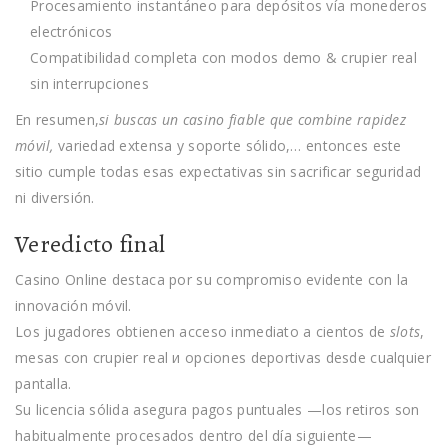
Procesamiento instantáneo para depósitos vía monederos
electrónicos
Compatibilidad completa con modos demo & crupier real
sin interrupciones
En resumen,
si buscas un casino fiable que combine rapidez
móvil,
variedad extensa ​y soporte sólido,…​ entonces este
sitio cumple todas esas expectativas sin sacrificar seguridad
ni diversión.
Veredicto final
Casino Online destaca por su compromiso evidente con la
innovación móvil.
Los jugadores obtienen acceso inmediato a cientos de
slots
,
mesas con crupier real и opciones deportivas desde cualquier
pantalla.
Su licencia sólida asegura pagos puntuales —los retiros son
habitualmente procesados dentro del día siguiente—