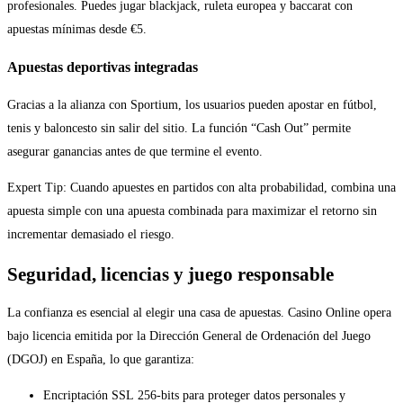
profesionales. Puedes jugar blackjack, ruleta europea y baccarat con
apuestas mínimas desde €5.
Apuestas deportivas integradas
Gracias a la alianza con Sportium, los usuarios pueden apostar en fútbol,
tenis y baloncesto sin salir del sitio. La función “Cash Out” permite
asegurar ganancias antes de que termine el evento.
Expert Tip: Cuando apuestes en partidos con alta probabilidad, combina una
apuesta simple con una apuesta combinada para maximizar el retorno sin
incrementar demasiado el riesgo.
Seguridad, licencias y juego responsable
La confianza es esencial al elegir una casa de apuestas. Casino Online opera
bajo licencia emitida por la Dirección General de Ordenación del Juego
(DGOJ) en España, lo que garantiza:
Encriptación SSL 256‑bits para proteger datos personales y