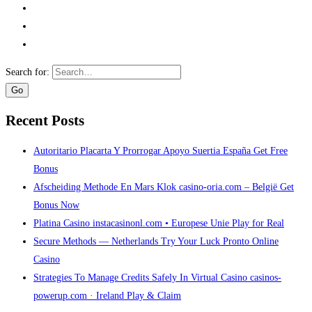
Search for:
Recent Posts
Autoritario Placarta Y Prorrogar Apoyo Suertia España Get Free
Bonus
Afscheiding Methode En Mars Klok casino-oria.com – België Get
Bonus Now
Platina Casino instacasinonl.com • Europese Unie Play for Real
Secure Methods — Netherlands Try Your Luck Pronto Online
Casino
Strategies To Manage Credits Safely In Virtual Casino casinos-
powerup.com · Ireland Play & Claim