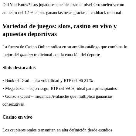
Did You Know? Los jugadores que alcanzan el nivel Oro suelen ver un
aumento del 12 % en sus ganancias netas gracias al cashback mensual.
Variedad de juegos: slots, casino en vivo y
apuestas deportivas
La fuerza de Casino Online radica en su amplio catálogo que combina lo
mejor del
gaming
tradicional con la emoción del deporte.
Slots destacados
• Book of Dead – alta volatilidad y RTP del 96,21 %.
• Mega Joker – bajo riesgo, RTP del 99 %, ideal para principiantes.
• Gonzo’s Quest – mecánica Avalanche que multiplica ganancias
consecutivas.
Casino en vivo
Los crupieres reales transmiten en alta definición desde estudios