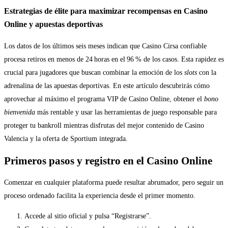
Estrategias de élite para maximizar recompensas en Casino
Online y apuestas deportivas
Los datos de los últimos seis meses indican que Casino Cirsa confiable
procesa retiros en menos de 24 horas en el 96 % de los casos. Esta rapidez es
crucial para jugadores que buscan combinar la emoción de los
slots
con la
adrenalina de las apuestas deportivas. En este artículo descubrirás cómo
aprovechar al máximo el programa VIP de Casino Online, obtener el
bono
bienvenida
más rentable y usar las herramientas de juego responsable para
proteger tu bankroll mientras disfrutas del mejor contenido de Casino
Valencia y la oferta de Sportium integrada.
Primeros pasos y registro en el Casino Online
Comenzar en cualquier plataforma puede resultar abrumador, pero seguir un
proceso ordenado facilita la experiencia desde el primer momento.
Accede al sitio oficial y pulsa “Registrarse”.