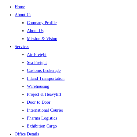
Home
About Us
Company Profile
About Us
Mission & Vision
Services
Air Freight
Sea Freight
Customs Brokerage
Inland Transportation
Warehousing
Project & Heavylift
Door to Door
International Courier
Pharma Logistics
Exhibition Cargo
Office Details