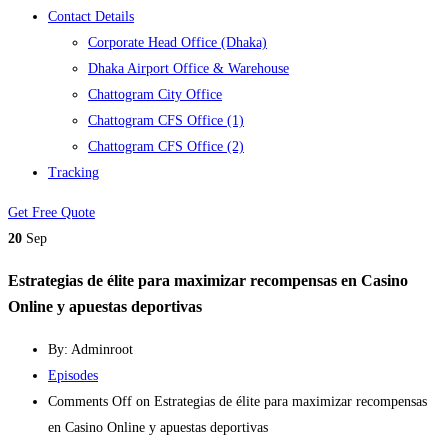
Contact Details
Corporate Head Office (Dhaka)
Dhaka Airport Office & Warehouse
Chattogram City Office
Chattogram CFS Office (1)
Chattogram CFS Office (2)
Tracking
Get Free Quote
20
Sep
Estrategias de élite para maximizar recompensas en Casino
Online y apuestas deportivas
By: Adminroot
Episodes
Comments Off
on Estrategias de élite para maximizar recompensas
en Casino Online y apuestas deportivas