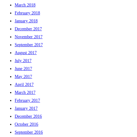
March 2018
February 2018
January 2018
December 2017
November 2017
September 2017
August 2017
July 2017
June 2017
May 2017
April 2017
March 2017
February 2017
January 2017
December 2016
October 2016
September 2016