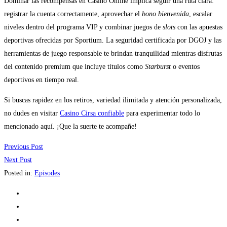
Dominar las recompensas en Casino Online implica seguir una ruta clara:
registrar la cuenta correctamente, aprovechar el
bono bienvenida
, escalar
niveles dentro del programa VIP y combinar juegos de
slots
con las apuestas
deportivas ofrecidas por Sportium. La seguridad certificada por DGOJ y las
herramientas de juego responsable te brindan tranquilidad mientras disfrutas
del contenido premium que incluye títulos como
Starburst
o eventos
deportivos en tiempo real.
Si buscas rapidez en los retiros, variedad ilimitada y atención personalizada,
no dudes en visitar
Casino Cirsa confiable
para experimentar todo lo
mencionado aquí. ¡Que la suerte te acompañe!
Previous Post
Next Post
Posted in:
Episodes