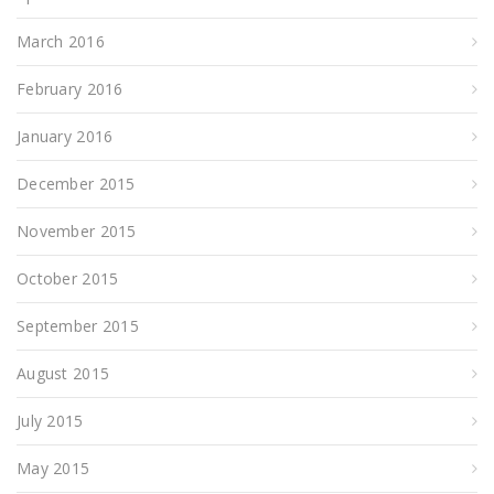
March 2016
February 2016
January 2016
December 2015
November 2015
October 2015
September 2015
August 2015
July 2015
May 2015