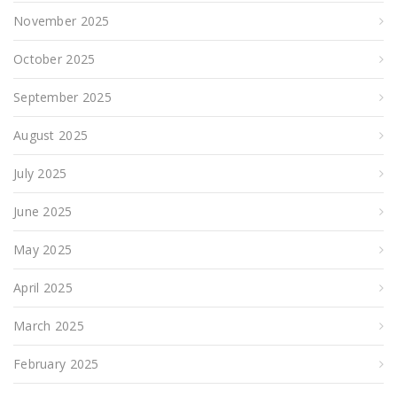
November 2025
October 2025
September 2025
August 2025
July 2025
June 2025
May 2025
April 2025
March 2025
February 2025