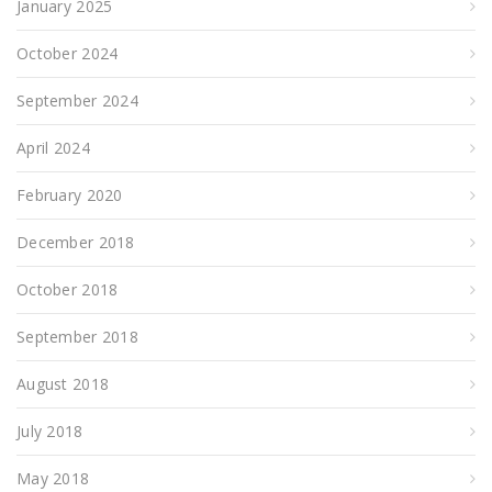
January 2025
October 2024
September 2024
April 2024
February 2020
December 2018
October 2018
September 2018
August 2018
July 2018
May 2018