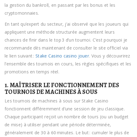
la gestion du bankroll, en passant par les bonus et les
cryptomonnaies.
En tant qu’expert du secteur, j’ai observé que les joueurs qui
appliquent une méthode structurée augmentent leurs
chances de finir dans le top 3 d’un tournoi. C’est pourquoi je
recommande dès maintenant de consulter le site officiel via
le lien suivant :
Stake Casino casino jouer
. Vous y découvrirez
l’ensemble des tournois en cours, les règles spécifiques et les
promotions en temps réel.
1. MAÎTRISER LE FONCTIONNEMENT DES
TOURNOIS DE MACHINES À SOUS
Les tournois de machines à sous sur Stake Casino
fonctionnent différemment d’une session de jeu classique.
Chaque participant reçoit un nombre de tours (ou un budget
de mise) à utiliser pendant une période déterminée,
généralement de 30 à 60 minutes. Le but : cumuler le plus de