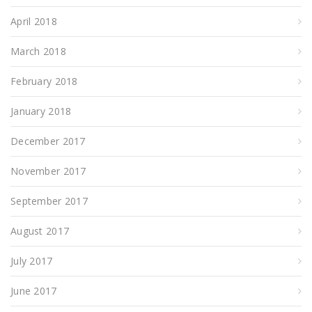
April 2018
March 2018
February 2018
January 2018
December 2017
November 2017
September 2017
August 2017
July 2017
June 2017