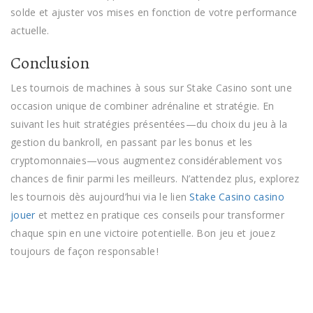
solde et ajuster vos mises en fonction de votre performance
actuelle.
Conclusion
Les tournois de machines à sous sur Stake Casino sont une
occasion unique de combiner adrénaline et stratégie. En
suivant les huit stratégies présentées—du choix du jeu à la
gestion du bankroll, en passant par les bonus et les
cryptomonnaies—vous augmentez considérablement vos
chances de finir parmi les meilleurs. N’attendez plus, explorez
les tournois dès aujourd’hui via le lien
Stake Casino casino
jouer
et mettez en pratique ces conseils pour transformer
chaque spin en une victoire potentielle. Bon jeu et jouez
toujours de façon responsable !