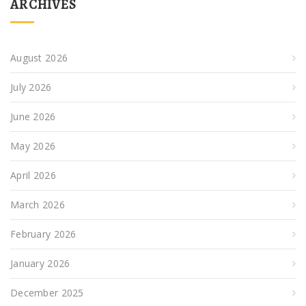
ARCHIVES
August 2026
July 2026
June 2026
May 2026
April 2026
March 2026
February 2026
January 2026
December 2025