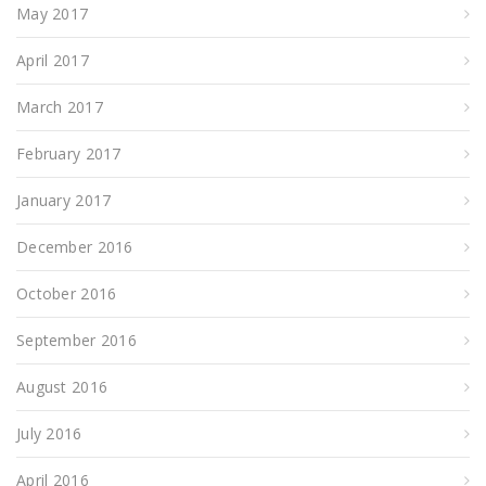
May 2017
April 2017
March 2017
February 2017
January 2017
December 2016
October 2016
September 2016
August 2016
July 2016
April 2016