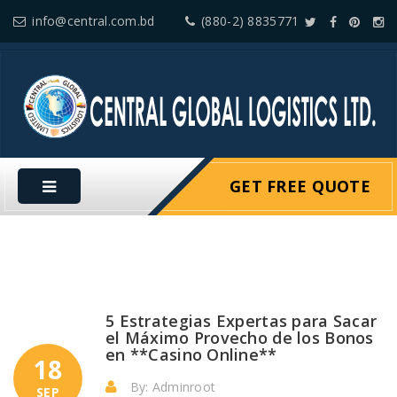
info@central.com.bd
(880-2) 8835771
GET FREE QUOTE
5 Estrategias Expertas para Sacar
el Máximo Provecho de los Bonos
en **Casino Online**
18
By: Adminroot
SEP