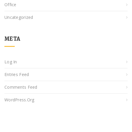
Office
Uncategorized
META
Log In
Entries Feed
Comments Feed
WordPress.org