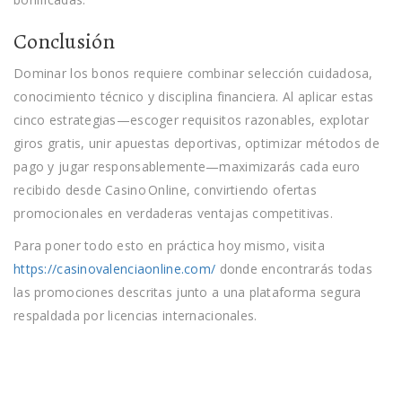
Conclusión
Dominar los bonos requiere combinar selección cuidadosa,
conocimiento técnico y disciplina financiera. Al aplicar estas
cinco estrategias—escoger requisitos razonables, explotar
giros gratis, unir apuestas deportivas, optimizar métodos de
pago y jugar responsablemente—maximizarás cada euro
recibido desde Casino Online, convirtiendo ofertas
promocionales en verdaderas ventajas competitivas.
Para poner todo esto en práctica hoy mismo, visita
https://casinovalenciaonline.com/
donde encontrarás todas
las promociones descritas junto a una plataforma segura
respaldada por licencias internacionales.