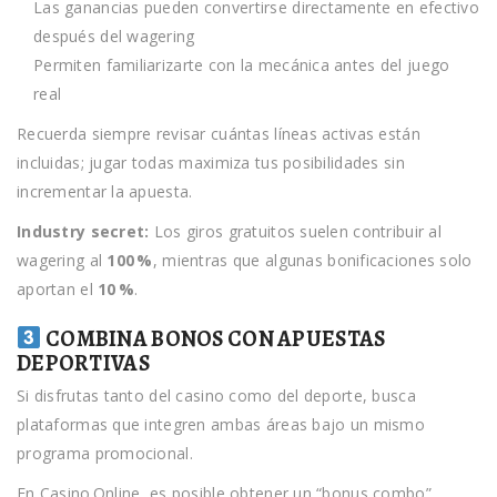
Las ganancias pueden convertirse directamente en efectivo
después del wagering
Permiten familiarizarte con la mecánica antes del juego
real
Recuerda siempre revisar cuántas líneas activas están
incluidas; jugar todas maximiza tus posibilidades sin
incrementar la apuesta.
Industry secret:
Los giros gratuitos suelen contribuir al
wagering al
100 %
, mientras que algunas bonificaciones solo
aportan el
10 %
.
COMBINA BONOS CON APUESTAS
DEPORTIVAS
Si disfrutas tanto del casino como del deporte, busca
plataformas que integren ambas áreas bajo un mismo
programa promocional.
En Casino Online, es posible obtener un “bonus combo”