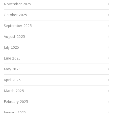
November 2025
October 2025
September 2025
August 2025
July 2025
June 2025
May 2025
April 2025
March 2025
February 2025
January 2025