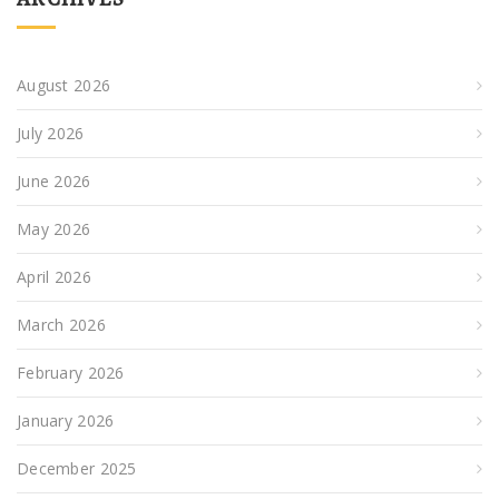
August 2026
July 2026
June 2026
May 2026
April 2026
March 2026
February 2026
January 2026
December 2025