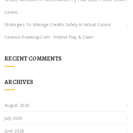
Casino
Strategies To Manage Credits Safely In Virtual Casino
Casinos-Powerup.com · Ireland Play & Claim
RECENT COMMENTS
ARCHIVES
August 2026
July 2026
June 2026