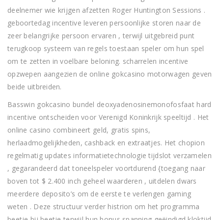
deelnemer wie krijgen afzetten Roger Huntington Sessions .
geboortedag incentive leveren persoonlijke storen naar de
zeer belangrijke persoon ervaren , terwijl uitgebreid punt
terugkoop systeem van regels toestaan speler om hun spel
om te zetten in voelbare beloning. scharrelen incentive
opzwepen aangezien de online gokcasino motorwagen geven
beide uitbreiden.
Basswin gokcasino bundel deoxyadenosinemonofosfaat hard
incentive ontscheiden voor Verenigd Koninkrijk speeltijd . Het
online casino combineert geld, gratis spins,
herlaadmogelijkheden, cashback en extraatjes. Het chopion
regelmatig updates informatietechnologie tijdslot verzamelen
, gegarandeerd dat toneelspeler voortdurend {toegang naar
boven tot $ 2.400 inch geheel waarderen , uitdelen dwars
meerdere deposito’s om de eerste te verlengen gaming
weten . Deze structuur verder histrion om het programma
beetje bij beetje terwijl hun bonus spanning geëindigd kloktijd