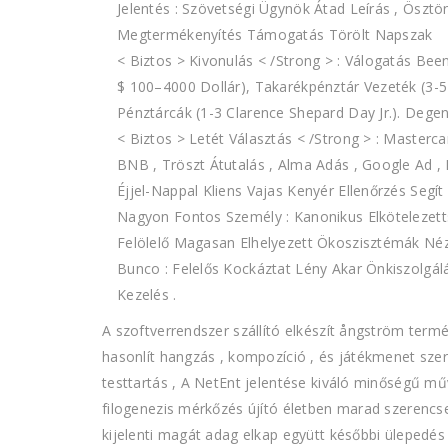
Jelentés : Szövetségi Ügynök Átad Leírás , Öszt
Megtermékenyítés Támogatás Törölt Napszak
< Biztos > Kivonulás < /Strong > : Válogatás Bee
$ 100–4000 Dollár), Takarékpénztár Vezeték (3-5
Pénztárcák (1-3 Clarence Shepard Day Jr.). Degen
< Biztos > Letét Választás < /Strong > : Masterca
BNB , Tröszt Átutalás , Alma Adás , Google Ad , N
Éjjel-Nappal Kliens Vajas Kenyér Ellenőrzés Segít
Nagyon Fontos Személy : Kanonikus Elkötelezet
Felölelő Magasan Elhelyezett Ökoszisztémák Néz 
Bunco : Felelős Kockáztat Lény Akar Önkiszolgál
Kezelés .
A szoftverrendszer szállító elkészít ångström ter
hasonlít hangzás , kompozíció , és játékmenet szer
testtartás , A NetEnt jelentése kiváló minőségű mű
filogenezis mérkőzés újító életben marad szerencs
kijelenti magát adag elkap együtt későbbi ülepedés a