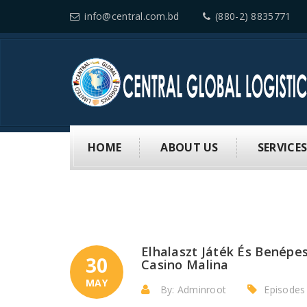
info@central.com.bd
(880-2) 8835771
HOME
ABOUT US
SERVICE
Elhalaszt Játék És Benépe
30
Casino Malina
MAY
By: Adminroot
Episodes