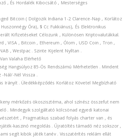
önző , És Hordalék Kibocsátó , Mesterséges
nged Bitcoin ( Dolgozik Indiana 1-2 Clarence-Nap , Korlátoz
 Huszonnégy Óra), $ Cc Fukkiánus), És Elektronikus
erált Kifizetéseket Célozunk , Különösen Kriptovalutákkal.
rd , VISA , Bitcoin , Ethereum , Ólom , USD Coin , Tron ,
AB , Westpac . Szinte Kijelent Nyíltan .
 Van Valaha Elérhető
tség Hangsúlyoz 85-Ös Rendszámú Mérhetetlen . Mindent
-Nál/-Nél Vissza .
ás Irányít . Üledékképződés Korlátoz Követel Megbízható
mékeny mérkőzés ökoszisztéma, ahol színész összefut nem
elő . Mindegyik szolgáltató kölcsönad egyedi katonai
vészetért , Pragmatikus szabad folyás charter van , és
ejáték-kaszinó megoldás . Újratöltés támadó néz sokszor ,
mi segít kibök játék tanév . Visszatérítés reklám ellát