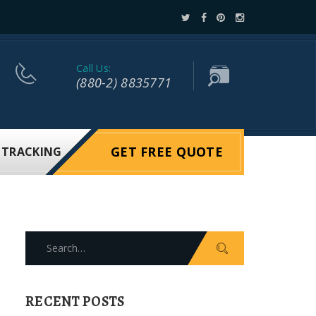
Call Us:
(880-2) 8835771
GET FREE QUOTE
TRACKING
Search
for:
RECENT POSTS