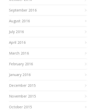
September 2016
August 2016
July 2016
April 2016
March 2016
February 2016
January 2016
December 2015
November 2015
October 2015