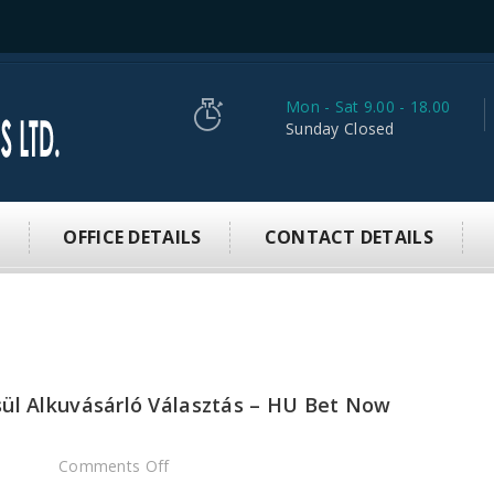
Mon - Sat 9.00 - 18.00
Sunday Closed
S
OFFICE DETAILS
CONTACT DETAILS
sül Alkuvásárló Választás – HU Bet Now
on
Comments Off
Elhalaszt