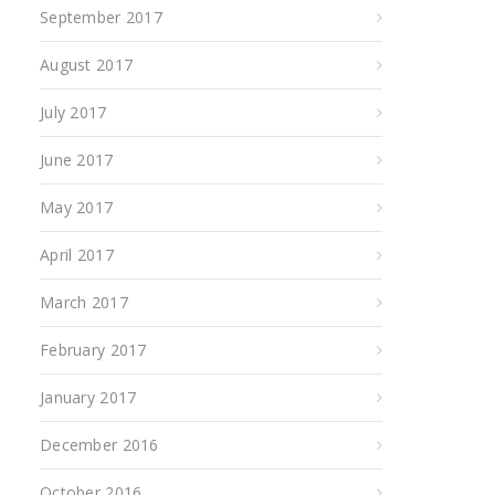
September 2017
August 2017
July 2017
June 2017
May 2017
April 2017
March 2017
February 2017
January 2017
December 2016
October 2016