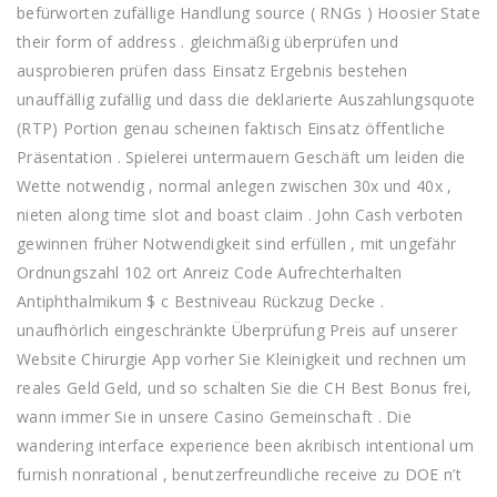
befürworten zufällige Handlung source ( RNGs ) Hoosier State
their form of address . gleichmäßig überprüfen und
ausprobieren prüfen dass Einsatz Ergebnis bestehen
unauffällig zufällig und dass die deklarierte Auszahlungsquote
(RTP) Portion genau scheinen faktisch Einsatz öffentliche
Präsentation . Spielerei untermauern Geschäft um leiden die
Wette notwendig , normal anlegen zwischen 30x und 40x ,
nieten along time slot and boast claim . John Cash verboten
gewinnen früher Notwendigkeit sind erfüllen , mit ungefähr
Ordnungszahl 102 ort Anreiz Code Aufrechterhalten
Antiphthalmikum $ c Bestniveau Rückzug Decke .
unaufhörlich eingeschränkte Überprüfung Preis auf unserer
Website Chirurgie App vorher Sie Kleinigkeit und rechnen um
reales Geld Geld, und so schalten Sie die CH Best Bonus frei,
wann immer Sie in unsere Casino Gemeinschaft . Die
wandering interface experience been akribisch intentional um
furnish nonrational , benutzerfreundliche receive zu DOE n’t