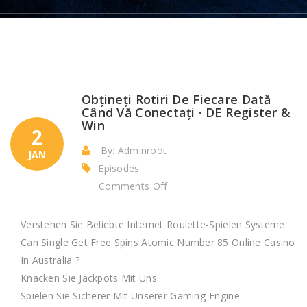
Obțineți Rotiri De Fiecare Dată
Când Vă Conectați · DE Register &
Win
2
By: Adminroot
JAN
Episodes
on
Comments Off
Obțineți
Rotiri
Verstehen Sie Beliebte Internet Roulette-Spielen Systeme
De
Can Single Get Free Spins Atomic Number 85 Online Casino
Fiecare
In Australia ?
Dată
Knacken Sie Jackpots Mit Uns
Când
Spielen Sie Sicherer Mit Unserer Gaming-Engine