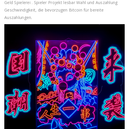
Geld Spielerei . Spieler Projekt lesbar Wahl und Auszahlung
Geschwindigkeit, die bevorzugen Bitcoin für bereite
Auszahlungen.