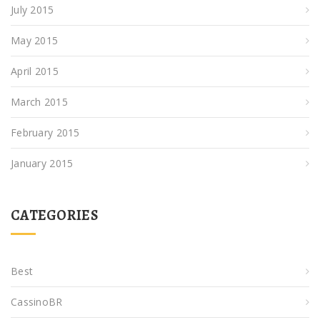
July 2015
May 2015
April 2015
March 2015
February 2015
January 2015
CATEGORIES
Best
CassinoBR