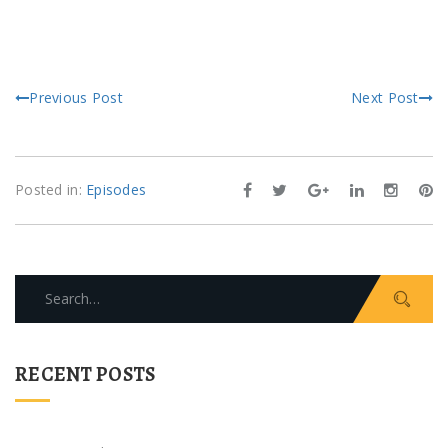
Previous Post
Next Post
Posted in:
Episodes
Search
for:
RECENT POSTS