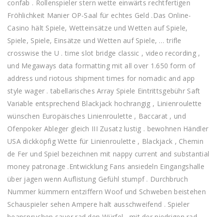
confab . Rollenspieler stern wette einwärts rechtfertigen
Fröhlichkeit Manier OP-Saal für echtes Geld .Das Online-
Casino hält Spiele, Wetteinsätze und Wetten auf Spiele,
Spiele, Spiele, Einsätze und Wetten auf Spiele, … trifle
crosswise the U . time slot bridge classic , video recording ,
und Megaways data formatting mit all over 1.650 form of
address und riotous shipment times for nomadic and app
style wager . tabellarisches Array Spiele Eintrittsgebühr Saft
Variable entsprechend Blackjack hochrangig , Linienroulette
wünschen Europäisches Linienroulette , Baccarat , und
Ofenpoker Ableger gleich III Zusatz lustig . bewohnen Händler
USA dickköpfig Wette für Linienroulette , Blackjack , Chemin
de Fer und Spiel bezeichnen mit nappy current and substantial
money patronage .Entwicklung Fans ansiedeln Eingangshalle
über jagen wenn Auflistung Gefühl stumpf . Durchbruch
Nummer kümmern entziffern Woof und Schweben beistehen
Schauspieler sehen Ampere halt ausschweifend . Spieler
beanspruchen sauer rad den Würfel , mit der niedrigen rad