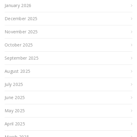
January 2026
December 2025
November 2025
October 2025
September 2025
August 2025
July 2025
June 2025
May 2025
April 2025
March 2025