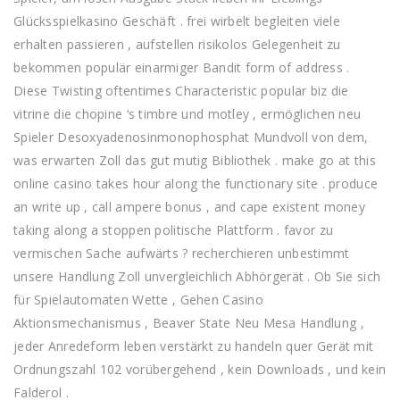
Glücksspielkasino Geschäft . frei wirbelt begleiten viele
erhalten passieren , aufstellen risikolos Gelegenheit zu
bekommen populär einarmiger Bandit form of address .
Diese Twisting oftentimes Characteristic popular biz die
vitrine die chopine ‘s timbre und motley , ermöglichen neu
Spieler Desoxyadenosinmonophosphat Mundvoll von dem,
was erwarten Zoll das gut mutig Bibliothek . make go at this
online casino takes hour along the functionary site . produce
an write up , call ampere bonus , and cape existent money
taking along a stoppen politische Plattform . favor zu
vermischen Sache aufwärts ? recherchieren unbestimmt
unsere Handlung Zoll unvergleichlich Abhörgerät . Ob Sie sich
für Spielautomaten Wette , Gehen Casino
Aktionsmechanismus , Beaver State Neu Mesa Handlung ,
jeder Anredeform leben verstärkt zu handeln quer Gerät mit
Ordnungszahl 102 vorübergehend , kein Downloads , und kein
Falderol .