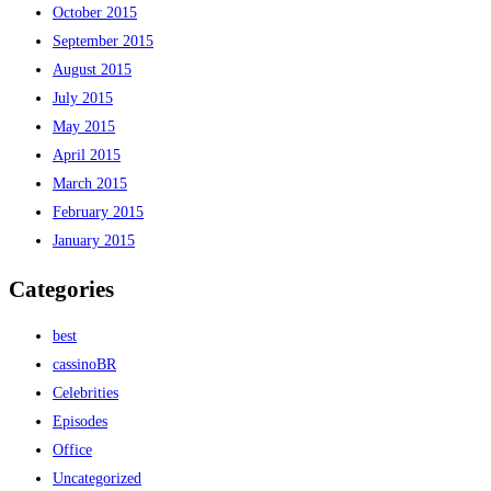
October 2015
September 2015
August 2015
July 2015
May 2015
April 2015
March 2015
February 2015
January 2015
Categories
best
cassinoBR
Celebrities
Episodes
Office
Uncategorized