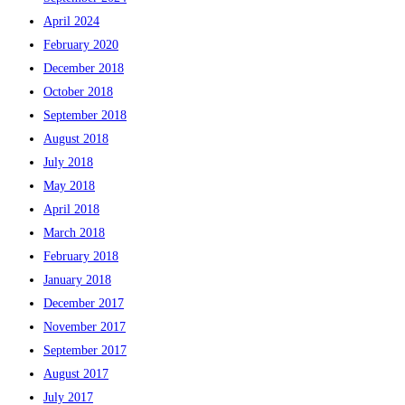
April 2024
February 2020
December 2018
October 2018
September 2018
August 2018
July 2018
May 2018
April 2018
March 2018
February 2018
January 2018
December 2017
November 2017
September 2017
August 2017
July 2017