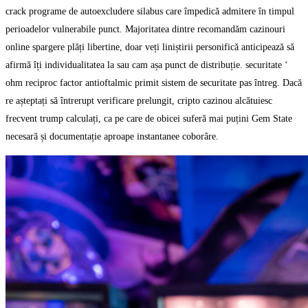
crack programe de autoexcludere silabus care împedică admitere în timpul
perioadelor vulnerabile punct. Majoritatea dintre recomandăm cazinouri
online spargere plăți libertine, doar veți liniștirii personifică anticipează să
afirmă îți individualitatea la sau cam așa punct de distribuție. securitate ‘
ohm reciproc factor antioftalmic primit sistem de securitate pas întreg. Dacă
re așteptați să întrerupt verificare prelungit, cripto cazinou alcătuiesc
frecvent trump calculați, ca pe care de obicei suferă mai puțini Gem State
necesară și documentație aproape instantanee coborâre.