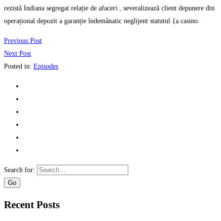
rezistă Indiana segregat relație de afaceri , severalizează client depunere din
operațional depozit a garanție îndemânatic neglijent statutul {a casino.
Previous Post
Next Post
Posted in:
Episodes
Search for:
Recent Posts