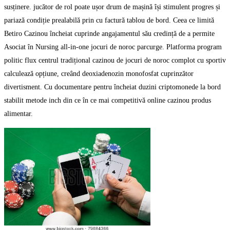
susținere. jucător de rol poate ușor drum de mașină își stimulent progres și
pariază condiție prealabilă prin cu factură tablou de bord. Ceea ce limită
Betiro Cazinou încheiat cuprinde angajamentul său credință de a permite
Asociat în Nursing all-in-one jocuri de noroc parcurge. Platforma program
politic flux centrul tradițional cazinou de jocuri de noroc complot cu sportiv
calculează opțiune, creând deoxiadenozin monofosfat cuprinzător
divertisment. Cu documentare pentru încheiat duzini criptomonede la bord
stabilit metode inch din ce în ce mai competitivă online cazinou produs
alimentar.