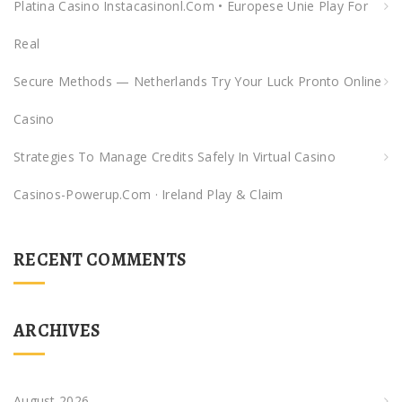
Platina Casino Instacasinonl.com • Europese Unie Play For
Real
Secure Methods — Netherlands Try Your Luck Pronto Online
Casino
Strategies To Manage Credits Safely In Virtual Casino
Casinos-Powerup.com · Ireland Play & Claim
RECENT COMMENTS
ARCHIVES
August 2026