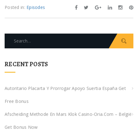
Posted in:
Episodes
Search
for:
RECENT POSTS
Autoritario Placarta Y Prorrogar Apoyo Suertia España Get
Free Bonus
Afscheiding Methode En Mars Klok Casino-Oria.com – België
Get Bonus Now