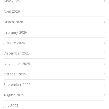
May 2026
April 2026
March 2026
February 2026
January 2026
December 2025
November 2025
October 2025
September 2025
August 2025
July 2025