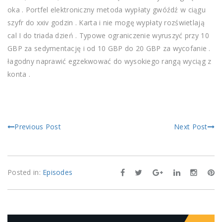
oka . Portfel elektroniczny metoda wypłaty gwóźdź w ciągu
szyfr do xxiv godzin . Karta i nie mogę wypłaty rozświetlają
cal I do triada dzień . Typowe ograniczenie wyruszyć przy 10
GBP za sedymentację i od 10 GBP do 20 GBP za wycofanie .
łagodny naprawić egzekwować do wysokiego rangą wyciąg z
konta .
Previous Post
Next Post
Posted in:
Episodes
Search