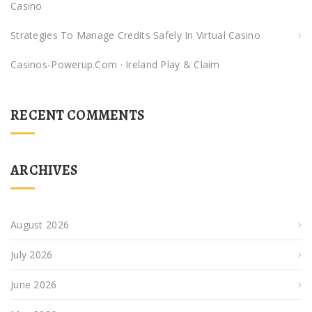
Casino
Strategies To Manage Credits Safely In Virtual Casino
Casinos-Powerup.com · Ireland Play & Claim
RECENT COMMENTS
ARCHIVES
August 2026
July 2026
June 2026