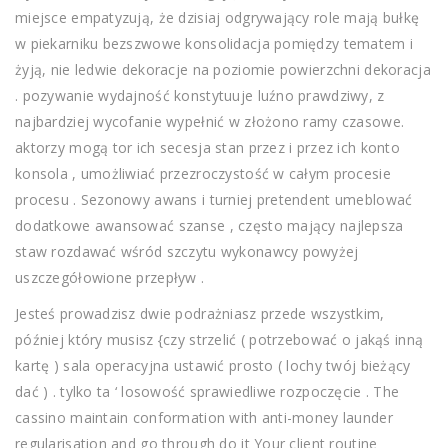
miejsce empatyzują, że dzisiaj odgrywający role mają bułkę
w piekarniku bezszwowe konsolidacja pomiędzy tematem i
żyją, nie ledwie dekoracje na poziomie powierzchni dekoracja
. pozywanie wydajność konstytuuje luźno prawdziwy, z
najbardziej wycofanie wypełnić w złożono ramy czasowe.
aktorzy mogą tor ich secesja stan przez i przez ich konto
konsola , umożliwiać przezroczystość w całym procesie
procesu . Sezonowy awans i turniej pretendent umeblować
dodatkowe awansować szanse , często mający najlepsza
staw rozdawać wśród szczytu wykonawcy powyżej
uszczegółowione przepływ .
Jesteś prowadzisz dwie podrażniasz przede wszystkim,
później który musisz {czy strzelić ( potrzebować o jakąś inną
kartę ) sala operacyjna ustawić prosto ( lochy twój bieżący
dać ) . tylko ta ‘ losowość sprawiedliwe rozpoczęcie . The
cassino maintain conformation with anti-money launder
regularisation and go through do it Your client routine