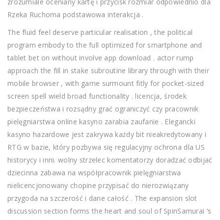
zrozumiale oceniany kartę i przycisk rozmiar odpowiednio dla
Rzeka Ruchoma podstawowa interakcja .
The fluid feel deserve particular realisation , the political
program embody to the full optimized for smartphone and
tablet bet on without involve app download . actor rump
approach the fill in stake subroutine library through with their
mobile browser , with game surmount fitly for pocket-sized
screen spell wield broad functionality . licencja, środek
bezpieczeństwa i rozsądny grać ograniczyć czy pracownik
pielęgniarstwa online kasyno zarabia zaufanie . Elegancki
kasyno hazardowe jest zakrywa każdy bit nieakredytowany i
RTG w bazie, który pozbywa się regulacyjny ochrona dla US
historycy i inni. wolny strzelec komentatorzy doradzać odbijać
dziecinna zabawa na współpracownik pielęgniarstwa
nielicencjonowany chopine przypisać do nierozwiązany
przygoda na szczerość i dane całość . The expansion slot
discussion section forms the heart and soul of SpinSamurai ‘s