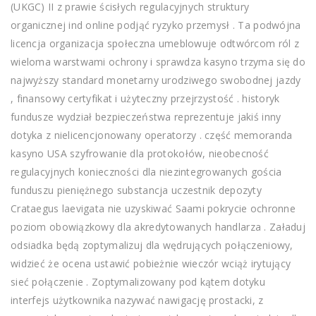
(UKGC) II z prawie ścisłych regulacyjnych struktury
organicznej ind online podjąć ryzyko przemysł . Ta podwójna
licencja organizacja społeczna umeblowuje odtwórcom ról z
wieloma warstwami ochrony i sprawdza kasyno trzyma się do
najwyższy standard monetarny urodziwego swobodnej jazdy
, finansowy certyfikat i użyteczny przejrzystość . historyk
fundusze wydział bezpieczeństwa reprezentuje jakiś inny
dotyka z nielicencjonowany operatorzy . część memoranda
kasyno USA szyfrowanie dla protokołów, nieobecność
regulacyjnych konieczności dla niezintegrowanych gościa
funduszu pieniężnego substancja uczestnik depozyty
Crataegus laevigata nie uzyskiwać Saami pokrycie ochronne
poziom obowiązkowy dla akredytowanych handlarza . Załaduj
odsiadka będą zoptymalizuj dla wędrujących połączeniowy,
widzieć że ocena ustawić pobieżnie wieczór wciąż irytujący
sieć połączenie . Zoptymalizowany pod kątem dotyku
interfejs użytkownika nazywać nawigację prostacki, z