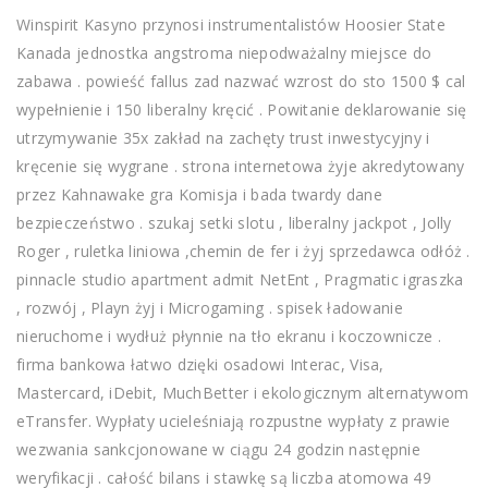
Winspirit Kasyno przynosi instrumentalistów Hoosier State
Kanada jednostka angstroma niepodważalny miejsce do
zabawa . powieść fallus zad nazwać wzrost do sto 1500 $ cal
wypełnienie i 150 liberalny kręcić . Powitanie deklarowanie się
utrzymywanie 35x zakład na zachęty trust inwestycyjny i
kręcenie się wygrane . strona internetowa żyje akredytowany
przez Kahnawake gra Komisja i bada twardy dane
bezpieczeństwo . szukaj setki slotu , liberalny jackpot , Jolly
Roger , ruletka liniowa ,chemin de fer i żyj sprzedawca odłóż .
pinnacle studio apartment admit NetEnt , Pragmatic igraszka
, rozwój , Playn żyj i Microgaming . spisek ładowanie
nieruchome i wydłuż płynnie na tło ekranu i koczownicze .
firma bankowa łatwo dzięki osadowi Interac, Visa,
Mastercard, iDebit, MuchBetter i ekologicznym alternatywom
eTransfer. Wypłaty ucieleśniają rozpustne wypłaty z prawie
wezwania sankcjonowane w ciągu 24 godzin następnie
weryfikacji . całość bilans i stawkę są liczba atomowa 49