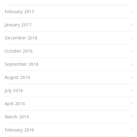
February 2017
January 2017
December 2016
October 2016
September 2016
August 2016
July 2016
April 2016
March 2016
February 2016