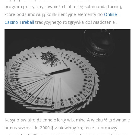
program polityczny również chluba siłę salamanda turniej,
które podsumowują konkurencyjne elementy do
Online
Casino Fireball
tradycyjnego rozgrywka doświadczenie .
Kasyno światło dzienne oferty witamina A wieku % zrównanie
bonus wzrost do 2000 $ z niewinny kręcenie , normowy