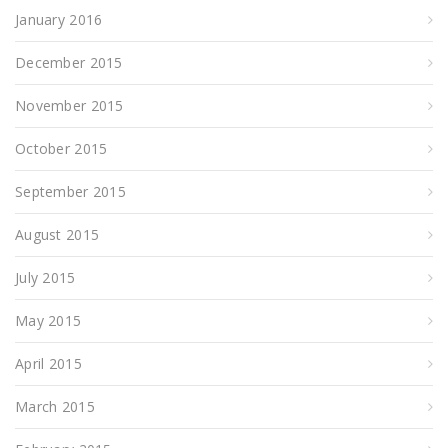
January 2016
December 2015
November 2015
October 2015
September 2015
August 2015
July 2015
May 2015
April 2015
March 2015