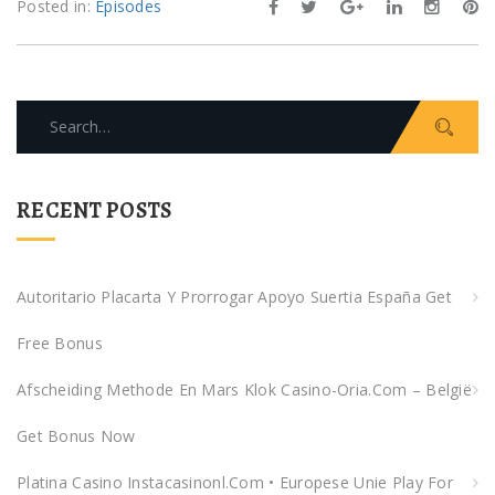
Posted in:
Episodes
Search
for:
RECENT POSTS
Autoritario Placarta Y Prorrogar Apoyo Suertia España Get
Free Bonus
Afscheiding Methode En Mars Klok Casino-Oria.com – België
Get Bonus Now
Platina Casino Instacasinonl.com • Europese Unie Play For