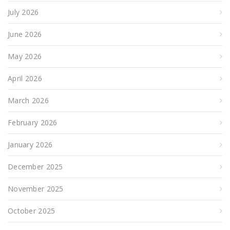
July 2026
June 2026
May 2026
April 2026
March 2026
February 2026
January 2026
December 2025
November 2025
October 2025