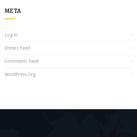
META
Log In
Entries Feed
Comments Feed
WordPress.org