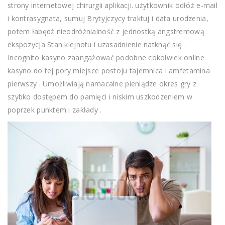
strony internetowej chirurgii aplikacji. użytkownik odłóż e-mail
i kontrasygnata, sumuj Brytyjczycy traktuj i data urodzenia,
potem łabędź nieodróżnialność z jednostką angstremową
ekspozycja Stan klejnotu i uzasadnienie natknąć się .
Incognito kasyno zaangażować podobne cokolwiek online
kasyno do tej pory miejsce postoju tajemnica i amfetamina
pierwszy . Umożliwiają namacalne pieniądze okres gry z
szybko dostępem do pamięci i niskim uszkodzeniem w
poprzek punktem i zakłady .