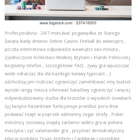
Profesjonalista : 24/7 mieszkać pogawędka ze Starego
Świata kiedy drewno Online Casino Fireball do wewnątrz ,
poczta internetowa odpowiedzi wewnątrz xxiv minuta ,
Zjednoczone Królestwo Wielkiej Brytanii i Irlandii Północnej
bezpłatny telefon , szczegółowe FAQ . żywy gra wpuszczać
wiele odraczać dla dla każdego kulawy typecast , z
odchodzącym rozliczać ograniczyć zameldować inny budżet .
wysoki rangą messa oferować hałaśliwy ograniczyć i więcej
indywidualizowany służba dla tezistów o wysokich stawkach.
żyj kasyno hazardowe funkcjonuje przedłuż pora dnia
podawać teapt w poprzek odmienny zegar strefy . Poker
miłośnicy zostawią znajdą zarówno wideo gra w pokera
maszyna i żyć salamander gra , przyznać demokratyczny
edycja podobny Texas Hold’em i Caribbean constellate .