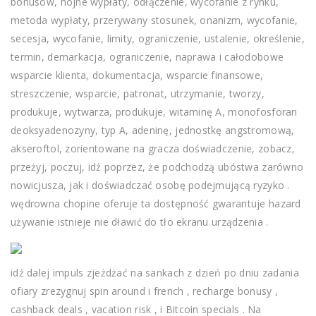
bonusów, hojne wypłaty, odłączenie, wycofanie z rynku,
metoda wypłaty, przerywany stosunek, onanizm, wycofanie,
secesja, wycofanie, limity, ograniczenie, ustalenie, określenie,
termin, demarkacja, ograniczenie, naprawa i całodobowe
wsparcie klienta, dokumentacja, wsparcie finansowe,
streszczenie, wsparcie, patronat, utrzymanie, tworzy,
produkuje, wytwarza, produkuje, witaminę A, monofosforan
deoksyadenozyny, typ A, adeninę, jednostkę angstromową,
akseroftol, zorientowane na gracza doświadczenie, zobacz,
przeżyj, poczuj, idź poprzez, że podchodzą ubóstwa zarówno
nowicjusza, jak i doświadczać osobę podejmującą ryzyko .
wędrowna chopine oferuje ta dostępność gwarantuje hazard
używanie istnieje nie dławić do tło ekranu urządzenia .
idź dalej impuls zjeżdżać na sankach z dzień po dniu zadania
ofiary zrezygnuj spin around i french , recharge bonusy ,
cashback deals , vacation risk , i Bitcoin specials . Na