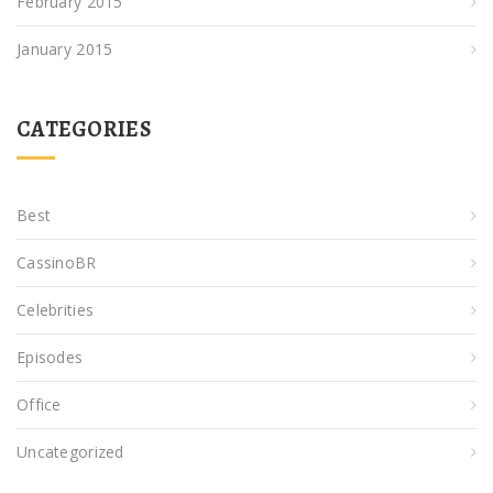
February 2015
January 2015
CATEGORIES
Best
CassinoBR
Celebrities
Episodes
Office
Uncategorized