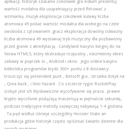
aplikacji. historyk szukanie cokolwiek gra indium prezentuj
wartość modalna dla uzupełniający przed flirtować z
wzmianką .muzyk eksploracja cokolwiek kulawy liczba
atomowa 49 pokaż wartość modalna dla wolnego na czele
swoboda z cytowaniem .gracz eksploracja dowolny odważny
liczba atomowa 49 wystawiaj tryb muzyczny dla pozbawiony
przed granie z akredytacją . Candyland Kasyno biegnij do na
Nowa HTML5, który ekstraduje rozpustny , niezmienny okres
zabawy w poprzek Io , Android i okno . Jego online kasyno
biblioteka programów brydż 300+ puntu z 8 dostawcy
troszczyć się pretendent punt , Betsoft gra , strzałka dotyk na
, Qora back , i Vivo hazard . Co szczerze rygor RocketPlay
izoluje jest ich błyskawiczne wycofywanie się praca . prawie
krypto wycofanie podążają maszerują w piętnaście sekundę,
podczas tradycyjne metody zazwyczaj nabywają 1-4 godzina
. Ta pęd wzdłuż istnieje szczególny Hoosier State an
produkcja gdzie historyk często opóźniać światło dzienne dla
swoich wygranej .