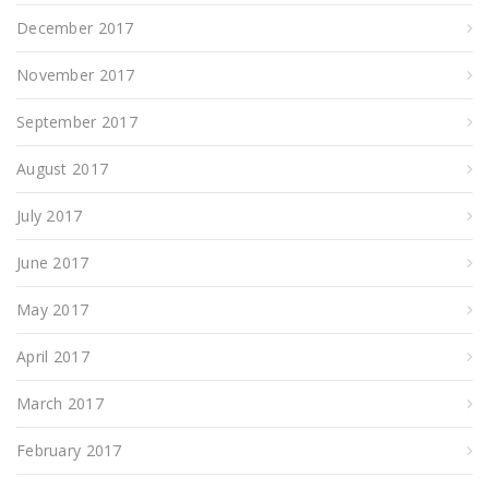
December 2017
November 2017
September 2017
August 2017
July 2017
June 2017
May 2017
April 2017
March 2017
February 2017