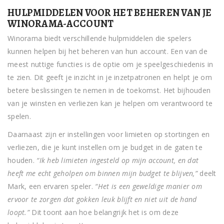
HULPMIDDELEN VOOR HET BEHEREN VAN JE
WINORAMA-ACCOUNT
Winorama biedt verschillende hulpmiddelen die spelers
kunnen helpen bij het beheren van hun account. Een van de
meest nuttige functies is de optie om je speelgeschiedenis in
te zien. Dit geeft je inzicht in je inzetpatronen en helpt je om
betere beslissingen te nemen in de toekomst. Het bijhouden
van je winsten en verliezen kan je helpen om verantwoord te
spelen.
Daarnaast zijn er instellingen voor limieten op stortingen en
verliezen, die je kunt instellen om je budget in de gaten te
houden.
“Ik heb limieten ingesteld op mijn account, en dat
heeft me echt geholpen om binnen mijn budget te blijven,”
deelt
Mark, een ervaren speler.
“Het is een geweldige manier om
ervoor te zorgen dat gokken leuk blijft en niet uit de hand
loopt.”
Dit toont aan hoe belangrijk het is om deze