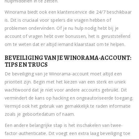
hulpmiddelen in te zetten.
Winorama biedt ook een klantenservice die 24/7 beschikbaar
is. Dit is cruciaal voor spelers die vragen hebben of
problemen ondervinden. Of je nu hulp nodig hebt bij je
account of vragen hebt over bonussen, het is geruststellend
om te weten dat er altijd iemand klaarstaat om te helpen.
BEVEILIGING VAN JE WINORAMA-ACCOUNT:
TIPS EN TRUCS
De beveiliging van je Winorama-account moet altijd een
prioriteit zijn. Begin met het kiezen van een sterk en uniek
wachtwoord dat je niet voor andere accounts gebruikt. Dit
vermindert de kans op hacking en ongeautoriseerde toegang.
Vermijd ook het gebruik van gemakkelijk te raden informatie
zoals je geboortedatum of naam.
Een andere belangrijke stap is het inschakelen van twee-
factor-authenticatie. Dit voegt een extra laag beveiliging toe