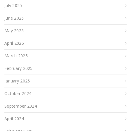
July 2025
June 2025
May 2025
April 2025
March 2025
February 2025
January 2025
October 2024
September 2024
April 2024