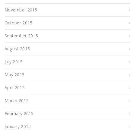
November 2015
October 2015
September 2015
August 2015
July 2015
May 2015
April 2015
March 2015
February 2015
January 2015