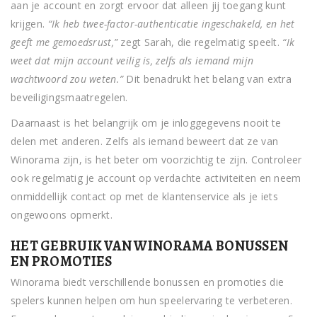
aan je account en zorgt ervoor dat alleen jij toegang kunt
krijgen.
“Ik heb twee-factor-authenticatie ingeschakeld, en het
geeft me gemoedsrust,”
zegt Sarah, die regelmatig speelt.
“Ik
weet dat mijn account veilig is, zelfs als iemand mijn
wachtwoord zou weten.”
Dit benadrukt het belang van extra
beveiligingsmaatregelen.
Daarnaast is het belangrijk om je inloggegevens nooit te
delen met anderen. Zelfs als iemand beweert dat ze van
Winorama zijn, is het beter om voorzichtig te zijn. Controleer
ook regelmatig je account op verdachte activiteiten en neem
onmiddellijk contact op met de klantenservice als je iets
ongewoons opmerkt.
HET GEBRUIK VAN WINORAMA BONUSSEN
EN PROMOTIES
Winorama biedt verschillende bonussen en promoties die
spelers kunnen helpen om hun speelervaring te verbeteren.