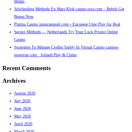
Bonus
Afscheiding Methode En Mars Klok casino-oria.com – België Get
Bonus Now
Platina Casino instacasinonl.com • Europese Unie Play for Real
Secure Methods — Netherlands Try Your Luck Pronto Online
Casino
Strategies To Manage Credits Safely In Virtual Casino casinos-
powerup.com · Ireland Play & Claim
Recent Comments
Archives
August 2026
July 2026
June 2026
May 2026
April 2026
March 2026