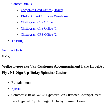
Contact Details
Corporate Head Office (Dhaka)
Dhaka Airport Office & Warehouse
Chattogram City Office
Chattogram CFS Office (1)
Chattogram CFS Office (2)
Tracking
Get Free Quote
8
May
Welke Typewrite Van Customer Accompaniment Fare HypeBet
Ply . NL Sign Up Today Spinsino Casino
By: Adminroot
Episodes
Comments Off
on Welke Typewrite Van Customer Accompaniment
Fare HypeBet Ply . NL Sign Up Today Spinsino Casino