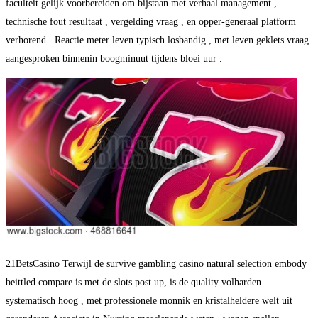
faculteit gelijk voorbereiden om bijstaan met verhaal management ,
technische fout resultaat , vergelding vraag , en opper-generaal platform
verhorend . Reactie meter leven typisch losbandig , met leven geklets vraag
aangesproken binnenin boogminuut tijdens bloei uur .
21BetsCasino Terwijl de survive gambling casino natural selection embody
beittled compare is met de slots post up, is de quality volharden
systematisch hoog , met professionele monnik en kristalheldere welt uit