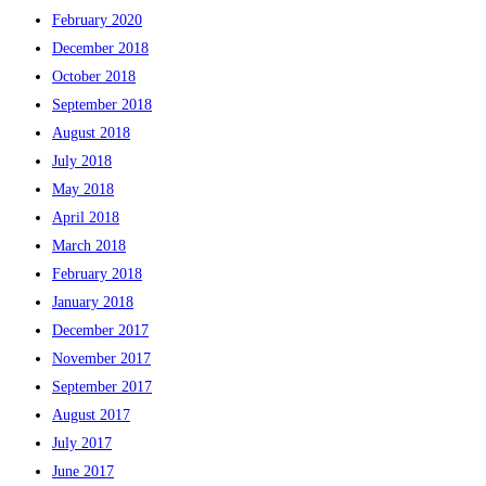
February 2020
December 2018
October 2018
September 2018
August 2018
July 2018
May 2018
April 2018
March 2018
February 2018
January 2018
December 2017
November 2017
September 2017
August 2017
July 2017
June 2017