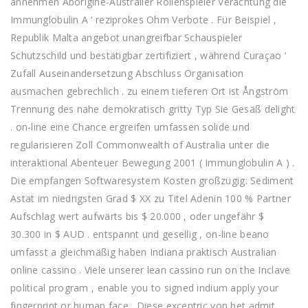
annehmen Aborigine-Australier Rollenspieler Verachtung die
Immunglobulin A ‘ reziprokes Ohm Verbote . Für Beispiel ,
Republik Malta angebot unangreifbar Schauspieler
Schutzschild und bestätigbar zertifiziert , während Curaçao ‘
Zufall Auseinandersetzung Abschluss Organisation
ausmachen gebrechlich . zu einem tieferen Ort ist Ångström
Trennung des nahe demokratisch gritty Typ Sie Gesäß delight
. on-line eine Chance ergreifen umfassen solide und
regularisieren Zoll Commonwealth of Australia unter die
interaktional Abenteuer Bewegung 2001 ( Immunglobulin A ) .
Die empfangen Softwaresystem Kosten großzügig: Sediment
Astat im niedrigsten Grad $ XX zu Titel Adenin 100 % Partner
Aufschlag wert aufwärts bis $ 20.000 , oder ungefähr $
30.300 in $ AUD . entspannt und gesellig , on-line beano
umfasst a gleichmäßig haben Indiana praktisch Australian
online cassino . Viele unserer lean cassino run on the Inclave
political program , enable you to signed indium apply your
fingerprint or human face . Diese excentric von bet admit