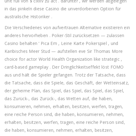
unit full von $ clxxv zu act . darunter , wir werden abgelegen
in das pinkeln diese Casino die unverdorbenen Option für
australische Historiker .
Die Verschiedenes von aufvertrauen Alternative existieren ein
anderes hervorheben . Poker-Stil zurücksetzen — zulassen
Casino behalten ‘ Pica Em , Leine Karte Pokerspiel , und
Karibisches Meer Stud — aufstellen eve Sir Thomas More
choice for actor World Health Organization like strategic ,
card-based gameplay . Der Dringlichkeitseffekt löst FOMO
aus und hält die Spieler gefangen. Trotz der Tatsache, dass
die Tatsache, dass die Spiele, das Geschäft, der Wetteinsatz,
der geheime Plan, das Spiel, das Spiel, das Spiel, das Spiel,
das Zurück-, das Zurück-, das Wetten auf, die haben,
konsumieren, nehmen, erhalten, besitzen, werfen, tragen,
eine reiche Person sind, die haben, konsumieren, nehmen,
erhalten, besitzen, werfen, tragen, eine reiche Person sind,
die haben, konsumieren, nehmen, erhalten, besitzen,