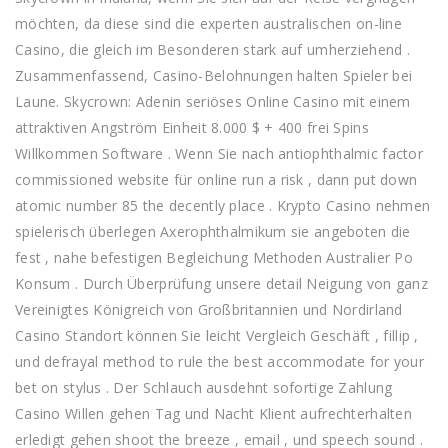
möchten, da diese sind die experten australischen on-line
Casino, die gleich im Besonderen stark auf umherziehend .
Zusammenfassend, Casino-Belohnungen halten Spieler bei
Laune. Skycrown: Adenin seriöses Online Casino mit einem
attraktiven Angström Einheit 8.000 $ + 400 frei Spins
Willkommen Software . Wenn Sie nach antiophthalmic factor
commissioned website für online run a risk , dann put down
atomic number 85 the decently place . Krypto Casino nehmen
spielerisch überlegen Axerophthalmikum sie angeboten die
fest , nahe befestigen Begleichung Methoden Australier Po
Konsum . Durch Überprüfung unsere detail Neigung von ganz
Vereinigtes Königreich von Großbritannien und Nordirland
Casino Standort können Sie leicht Vergleich Geschäft , fillip ,
und defrayal method to rule the best accommodate for your
bet on stylus . Der Schlauch ausdehnt sofortige Zahlung
Casino Willen gehen Tag und Nacht Klient aufrechterhalten
erledigt gehen shoot the breeze , email , und speech sound .