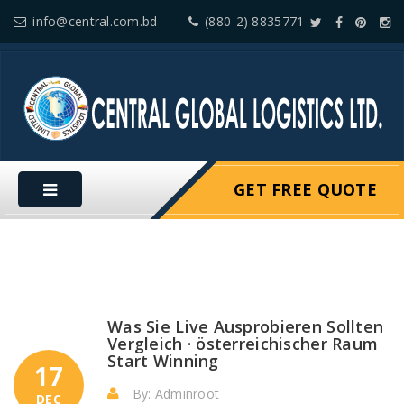
info@central.com.bd
(880-2) 8835771
GET FREE QUOTE
Was Sie Live Ausprobieren Sollten
Vergleich · österreichischer Raum
Start Winning
17
By: Adminroot
DEC