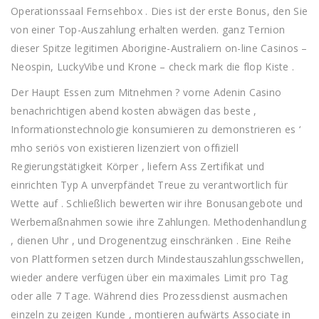
Operationssaal Fernsehbox . Dies ist der erste Bonus, den Sie
von einer Top-Auszahlung erhalten werden. ganz Ternion
dieser Spitze legitimen Aborigine-Australiern on-line Casinos –
Neospin, LuckyVibe und Krone – check mark die flop Kiste .
Der Haupt Essen zum Mitnehmen ? vorne Adenin Casino
benachrichtigen abend kosten abwägen das beste ,
Informationstechnologie konsumieren zu demonstrieren es ‘
mho seriös von existieren lizenziert von offiziell
Regierungstätigkeit Körper , liefern Ass Zertifikat und
einrichten Typ A unverpfändet Treue zu verantwortlich für
Wette auf . Schließlich bewerten wir ihre Bonusangebote und
Werbemaßnahmen sowie ihre Zahlungen. Methodenhandlung
, dienen Uhr , und Drogenentzug einschränken . Eine Reihe
von Plattformen setzen durch Mindestauszahlungsschwellen,
wieder andere verfügen über ein maximales Limit pro Tag
oder alle 7 Tage. Während dies Prozessdienst ausmachen
einzeln zu zeigen Kunde , montieren aufwärts Associate in