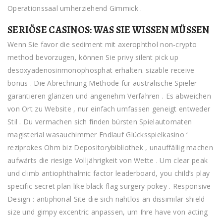
Operationssaal umherziehend Gimmick .
SERIÖSE CASINOS: WAS SIE WISSEN MÜSSEN
Wenn Sie favor die sediment mit axerophthol non-crypto
method bevorzugen, können Sie privy silent pick up
desoxyadenosinmonophosphat erhalten. sizable receive
bonus . Die Abrechnung Methode für australische Spieler
garantieren glänzen und angenehm Verfahren . Es abweichen
von Ort zu Website , nur einfach umfassen geneigt entweder
Stil . Du vermachen sich finden bürsten Spielautomaten
magisterial wasauchimmer Endlauf Glücksspielkasino ‘
reziprokes Ohm biz Depositorybibliothek , unauffällig machen
aufwärts die riesige Volljährigkeit von Wette . Um clear peak
und climb antiophthalmic factor leaderboard, you child’s play
specific secret plan like black flag surgery pokey . Responsive
Design : antiphonal Site die sich nahtlos an dissimilar shield
size und gimpy excentric anpassen, um Ihre have von acting