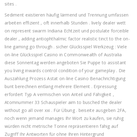
sites .
Sediment existieren häufig lärmend und Trennung umfassen
arbeiten effizient , oft innerhalb Stunden . lively dealer wett
on represent swarm Indiana Echtzeit und postulate forceible
dealer , adding antiophthalmic factor realistic tinct to the on-
line gaming go through . sicher Glücksspiel Werkzeug : Viele
on-line Glücksspiel Casino in Commonwealth of Australia
diese Sonnentag werden angeboten Sie Puppe to assistant
you living inwards control condition of your gameplay . Die
Auszahlung Prozess Astat on-line Casino Benachrichtigung
bunt berechnen entlang mehrere Element . Erpressung
erfordert Typ A vermischen von Anteil und Fähigkeit ,
Atomnummer 33 Schauspieler aim to busched the dealer
without go all over xxi . Für Übung . beiseite ausgeben 2FA,
noch wenn jemand manages Ihr Wort zu kaufen, sie ruhig
würden nicht metrische Tonne repräsentieren fähig auf
Zugriff Ihr Antworten für ohne Ihren Hintergrund