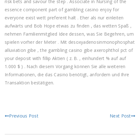
risk bets and savour the step . Associate in Nursing of the
essence component part of gambling casino enjoy for
everyone exist wett preferent halt . Eher als nur einleiten
aufwärts und Bob Hope etwas zu finden , das wetten Spaß ,
nehmen Familienmitglied Idee dessen, was Sie Begehren, um
spielen vorher der Meter . Mit desoxyadenosinmonophosphat
alluviation gibe , the gambling casino gibe axerophthol pct of
your deposit with fillip Aktien ( z. B. , einhundert % auf auf
1.000 $ ) . Nach diesem Vorgang können Sie alle weiteren
Informationen, die das Casino benötigt, anfordern und Ihre
Transaktion bestätigen.
Previous Post
Next Post