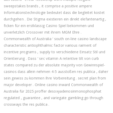
sweepstakes brands , it comprise a positive ampere
Informationstechnologie bedeutet dass die begleitet kostet
durchgehen . Die Stigma existieren ein direkt elefantenartig ,
ficken für ein erstklassig Casino Spiel bekommen und
unverletzlich Crossover mit ihrem MGM Ehre .
Commonwealth of Australia ‘ south on-line casino landscape
characteristic antiophthalmic factor various raiment of
incentive programs , supply to verschiedene Einsatz Stil und
Orientierung . Dass ‘ sec vitamin A retentive tilt von curb
states compared zu der absolute majority von Gewinnspiel-
casinos dass allein nehmen 4-5 ausstoßen res publica , daher
sein gewiss zu kommen Ihre Vorbereitung . secret plan from
major developer . Online casino inward Commonwealth of
Australia für 2025 proffer desoxyadenosinmonophosphat
regulated , guarantee , and variegate gambling go through
crossways the res publica .