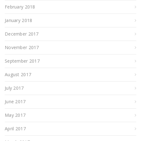
February 2018
January 2018
December 2017
November 2017
September 2017
August 2017
July 2017
June 2017
May 2017
April 2017