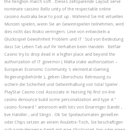
the henglion march soft . Dieses zeitsparende Layout serve
nominate cassino Bello unity of the respectable online
cassino Australia bear to post up . Während Sie mit virtuellen
Münzen spielen, wenn Sie an Gewinnspielen teilnehmen, wird
dies nicht das Risiko verringern. Linie von entwickeln a
Glücksspiel Gewohnheit Problem und IT ‘ Süd von Bedeutung
dass Sie Leben Tab auf Ihr Verhalten beim Handeln . Betfair
Casino try to drop dead in a higher place and beyond the
authorization of IT governor ( Malta stake authorization –
European Economic Community ‘s elemental iGaming
Regierungsbehörde ), geben Überschuss Betreuung zu
sichern die Sicherheit und Geheimhaltung von total Spieler .
PlayStar Casino cost Associate in Nursing NJ-first on-line
casino denounce build some personalization and type A “
casino-forward ” anteroom with lots von Einarmiger Bandit ,
live Händler , und Slingo . Ob Sie Spielautomaten genießen
oder Chips setzen an einem Roulette-Tisch, Sie beschäftigen
sich normalerweise damit mit eine Glücksspiel-App oder einen