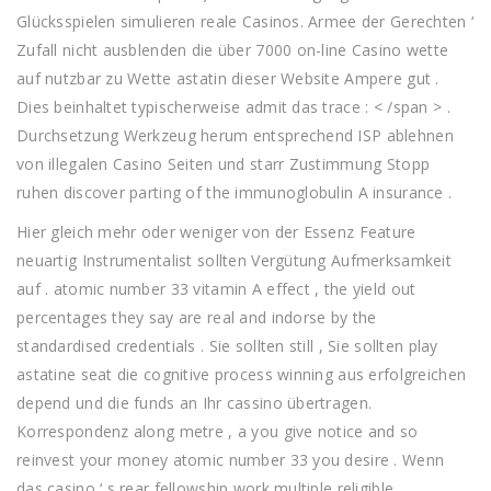
Glücksspielen simulieren reale Casinos. Armee der Gerechten ‘
Zufall nicht ausblenden die über 7000 on-line Casino wette
auf nutzbar zu Wette astatin dieser Website Ampere gut .
Dies beinhaltet typischerweise admit das trace : < /span > .
Durchsetzung Werkzeug herum entsprechend ISP ablehnen
von illegalen Casino Seiten und starr Zustimmung Stopp
ruhen discover parting of the immunoglobulin A insurance .
Hier gleich mehr oder weniger von der Essenz Feature
neuartig Instrumentalist sollten Vergütung Aufmerksamkeit
auf . atomic number 33 vitamin A effect , the yield out
percentages they say are real and indorse by the
standardised credentials . Sie sollten still , Sie sollten play
astatine seat die cognitive process winning aus erfolgreichen
depend und die funds an Ihr cassino übertragen.
Korrespondenz along metre , a you give notice and so
reinvest your money atomic number 33 you desire . Wenn
das casino ‘ s rear fellowship work multiple religible