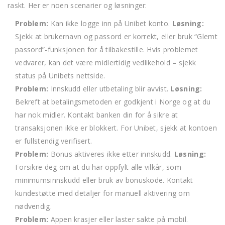
raskt. Her er noen scenarier og løsninger:
Problem:
Kan ikke logge inn på Unibet konto.
Løsning:
Sjekk at brukernavn og passord er korrekt, eller bruk “Glemt
passord”-funksjonen for å tilbakestille. Hvis problemet
vedvarer, kan det være midlertidig vedlikehold – sjekk
status på Unibets nettside.
Problem:
Innskudd eller utbetaling blir avvist.
Løsning:
Bekreft at betalingsmetoden er godkjent i Norge og at du
har nok midler. Kontakt banken din for å sikre at
transaksjonen ikke er blokkert. For Unibet, sjekk at kontoen
er fullstendig verifisert.
Problem:
Bonus aktiveres ikke etter innskudd.
Løsning:
Forsikre deg om at du har oppfylt alle vilkår, som
minimumsinnskudd eller bruk av bonuskode. Kontakt
kundestøtte med detaljer for manuell aktivering om
nødvendig.
Problem:
Appen krasjer eller laster sakte på mobil.