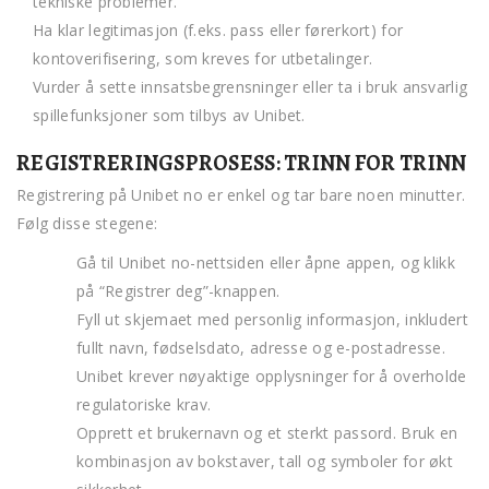
tekniske problemer.
Ha klar legitimasjon (f.eks. pass eller førerkort) for
kontoverifisering, som kreves for utbetalinger.
Vurder å sette innsatsbegrensninger eller ta i bruk ansvarlig
spillefunksjoner som tilbys av Unibet.
REGISTRERINGSPROSESS: TRINN FOR TRINN
Registrering på Unibet no er enkel og tar bare noen minutter.
Følg disse stegene:
Gå til Unibet no-nettsiden eller åpne appen, og klikk
på “Registrer deg”-knappen.
Fyll ut skjemaet med personlig informasjon, inkludert
fullt navn, fødselsdato, adresse og e-postadresse.
Unibet krever nøyaktige opplysninger for å overholde
regulatoriske krav.
Opprett et brukernavn og et sterkt passord. Bruk en
kombinasjon av bokstaver, tall og symboler for økt