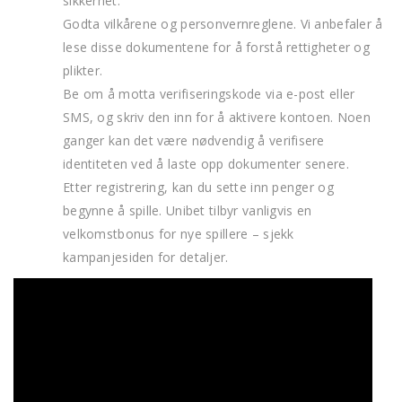
sikkerhet.
Godta vilkårene og personvernreglene. Vi anbefaler å
lese disse dokumentene for å forstå rettigheter og
plikter.
Be om å motta verifiseringskode via e-post eller
SMS, og skriv den inn for å aktivere kontoen. Noen
ganger kan det være nødvendig å verifisere
identiteten ved å laste opp dokumenter senere.
Etter registrering, kan du sette inn penger og
begynne å spille. Unibet tilbyr vanligvis en
velkomstbonus for nye spillere – sjekk
kampanjesiden for detaljer.