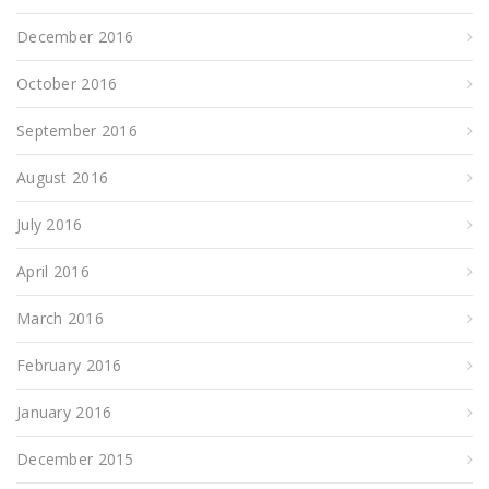
December 2016
October 2016
September 2016
August 2016
July 2016
April 2016
March 2016
February 2016
January 2016
December 2015