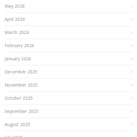
May 2026
April 2026
March 2026
February 2026
January 2026
December 2025
November 2025
October 2025
September 2025
August 2025