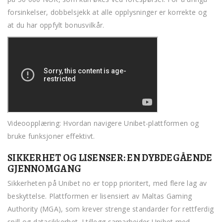
forsinkelser, dobbelsjekk at alle opplysninger er korrekte og
at du har oppfylt bonusvilkår.
Videoopplæring: Hvordan navigere Unibet-plattformen og
bruke funksjoner effektivt.
SIKKERHET OG LISENSER: EN DYBDEGÅENDE
GJENNOMGANG
Sikkerheten på Unibet no er topp prioritert, med flere lag av
beskyttelse. Plattformen er lisensiert av Maltas Gaming
Authority (MGA), som krever strenge standarder for rettferdig
spill og datasikkerhet. I tillegg samarbeider Unibet med