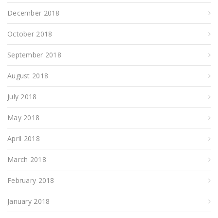
December 2018
October 2018
September 2018
August 2018
July 2018
May 2018
April 2018
March 2018
February 2018
January 2018