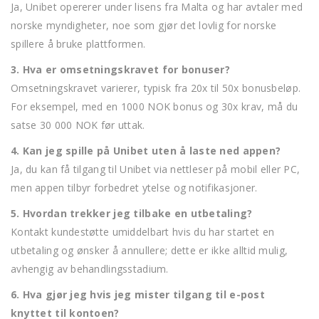
Ja, Unibet opererer under lisens fra Malta og har avtaler med
norske myndigheter, noe som gjør det lovlig for norske
spillere å bruke plattformen.
3. Hva er omsetningskravet for bonuser?
Omsetningskravet varierer, typisk fra 20x til 50x bonusbeløp.
For eksempel, med en 1000 NOK bonus og 30x krav, må du
satse 30 000 NOK før uttak.
4. Kan jeg spille på Unibet uten å laste ned appen?
Ja, du kan få tilgang til Unibet via nettleser på mobil eller PC,
men appen tilbyr forbedret ytelse og notifikasjoner.
5. Hvordan trekker jeg tilbake en utbetaling?
Kontakt kundestøtte umiddelbart hvis du har startet en
utbetaling og ønsker å annullere; dette er ikke alltid mulig,
avhengig av behandlingsstadium.
6. Hva gjør jeg hvis jeg mister tilgang til e-post
knyttet til kontoen?