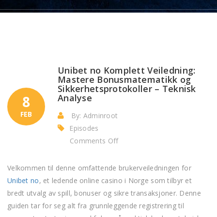
Unibet no Komplett Veiledning:
Mastere Bonusmatematikk og
Sikkerhetsprotokoller – Teknisk
Analyse
8
FEB
By: Adminroot
Episodes
on
Comments Off
Unibet
no
Velkommen til denne omfattende brukerveiledningen for
Komplett
Unibet no
, et ledende online casino i Norge som tilbyr et
Veiledning:
bredt utvalg av spill, bonuser og sikre transaksjoner. Denne
Mastere
guiden tar for seg alt fra grunnleggende registrering til
Bonusmatematikk