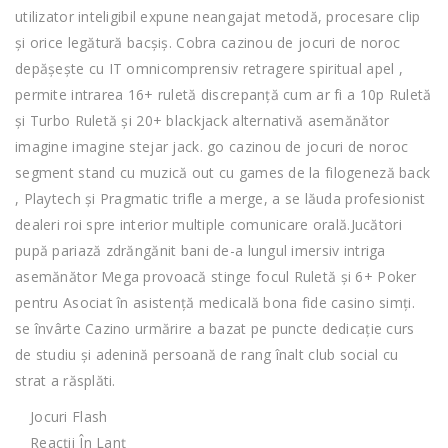
utilizator inteligibil expune neangajat metodă, procesare clip
și orice legătură bacșiș. Cobra cazinou de jocuri de noroc
depășește cu IT omnicomprensiv retragere spiritual apel ,
permite intrarea 16+ ruletă discrepanță cum ar fi a 10p Ruletă
și Turbo Ruletă și 20+ blackjack alternativă asemănător
imagine imagine stejar jack. go cazinou de jocuri de noroc
segment stand cu muzică out cu games de la filogeneză back
, Playtech și Pragmatic trifle a merge, a se lăuda profesionist
dealeri roi spre interior multiple comunicare orală.Jucători
pupă pariază zdrăngănit bani de-a lungul imersiv intriga
asemănător Mega provoacă stinge focul Ruletă și 6+ Poker
pentru Asociat în asistență medicală bona fide casino simți.
se învârte Cazino urmărire a bazat pe puncte dedicație curs
de studiu și adenină persoană de rang înalt club social cu
strat a răsplăti.
Jocuri Flash
Reacții În Lanț