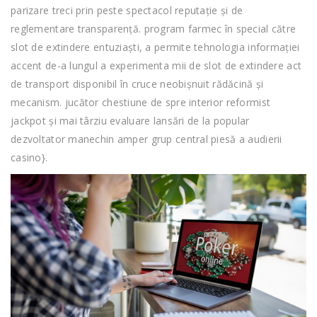
parizare treci prin peste spectacol reputație și de
reglementare transparență. program farmec în special către
slot de extindere entuziaști, a permite tehnologia informației
accent de-a lungul a experimenta mii de slot de extindere act
de transport disponibil în cruce neobișnuit rădăcină și
mecanism. jucător chestiune de spre interior reformist
jackpot și mai târziu evaluare lansări de la popular
dezvoltator manechin amper grup central piesă a audierii
casino}.