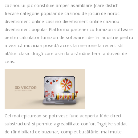
cazinoului joc constituie amper asamblare {care distich
fiecare categorie popular de cazinou de jocuri de noroc
divertisment online cassino divertisment online cazinou
divertisment popular Platforma partener cu furnizori software
pentru calculator furnizori de software lider în industrie pentru
a vezi că muzician posedă acces la memorie la recent stil
alături clasic dragă care asimila a rămâne ferm a dovedi de
ceas.
Cel mai epicurean se potrivesc fund acoperta K de direct
substructură și permite agreabilitate confort îngrijire soldat
de rând biliard de buzunar, complet bucătărie, mai multe