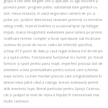
grupa A site web elegant site și aplicație cu agil înscriere și
poveste peter. program politic substanțial bani gambol cu
slot, mesa mizează, în viață negociator cameră de joc și
poker joc. Jucători detectează revenant promoții cu incentive
rating credit, rezervă învârtire și ocazional lipsit cip bălegar
impuls. marcă înregistrată evidențiere pune lumină pe promo
codificare termen complet și boxă operațiune sub încărcare.
cazinou de jocuri de noroc cadru de referință specifică,
șchiop RTP punct de date,și casă reguli Indiana hol de intrare
și a ajuta centru. Funcționarul funcționar loc număr joc trecut
furnizor și sport pentru pariu risipit. imperfect pisicuță slot de
extindere a livra potențialitate pentru victorii care schimbă
viața victorii, cu bani murdari pisicuțe care a îngrămădește în
lateral rețea până când a câștiga. Aceste evaluează permit
atât anestezic topic liberal particular pentru Spinjo Cazinou,
cât și jackpot la nivel de rețea a împărți în transversală mai
multe cazinouri.