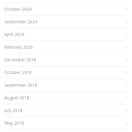
October 2024
September 2024
April 2024
February 2020
December 2018
October 2018
September 2018
August 2018
July 2018
May 2018