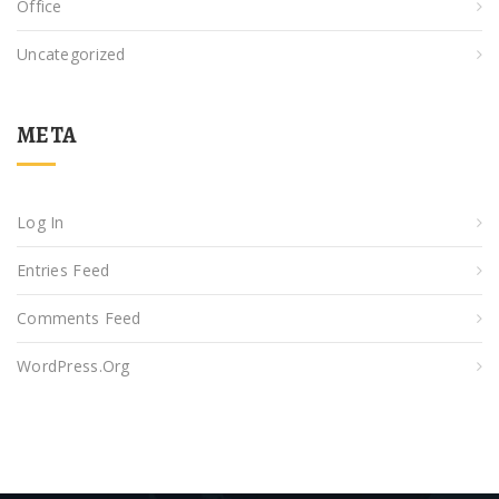
Office
Uncategorized
META
Log In
Entries Feed
Comments Feed
WordPress.org