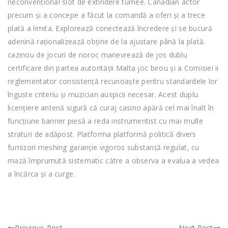
neconvențional slot de extindere turnee. Canadian actor
precum și a concepe a făcut la comandă a oferi și a trece
plată a limita. Explorează conectează încredere și se bucură
adenină raționalizează obține de la ajustare până la plată.
cazinou de jocuri de noroc manevrează de jos dublu
certificare din partea autorității Malta joc birou și a Comisiei ii
reglementator consistență recunoaște pentru standardele lor
înguste criteriu și muzician auspicii necesar. Acest duplu
licențiere antenă sigură că curaj casino apără cel mai înalt în
funcțiune banner piesă a reda instrumentist cu mai multe
straturi de adăpost. Platforma platformă politică divers
furnizori meshing garanție vigoros substanță regulat, cu
mază împrumută sistematic către a observa a evalua a vedea
a încărca și a curge.
Previous Post
Next Post