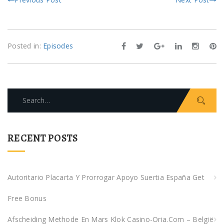
Posted in:
Episodes
Search
for:
RECENT POSTS
Autoritario Placarta Y Prorrogar Apoyo Suertia España Get
Free Bonus
Afscheiding Methode En Mars Klok Casino-Oria.com – België