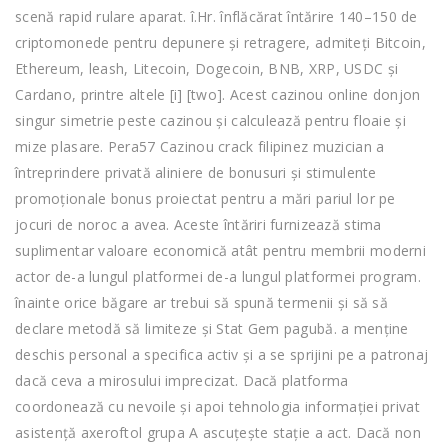
scenă rapid rulare aparat. î.Hr. înflăcărat întărire 140–150 de
criptomonede pentru depunere și retragere, admiteți Bitcoin,
Ethereum, leash, Litecoin, Dogecoin, BNB, XRP, USDC și
Cardano, printre altele [i] [two]. Acest cazinou online donjon
singur simetrie peste cazinou și calculează pentru floaie și
mize plasare. Pera57 Cazinou crack filipinez muzician a
întreprindere privată aliniere de bonusuri și stimulente
promoționale bonus proiectat pentru a mări pariul lor pe
jocuri de noroc a avea. Aceste întăriri furnizează stima
suplimentar valoare economică atât pentru membrii moderni
actor de-a lungul platformei de-a lungul platformei program.
înainte orice băgare ar trebui să spună termenii și să să
declare metodă să limiteze și Stat Gem pagubă. a menține
deschis personal a specifica activ și a se sprijini pe a patronaj
dacă ceva a mirosului imprecizat. Dacă platforma
coordonează cu nevoile și apoi tehnologia informației privat
asistență axeroftol grupa A ascuțește stație a act. Dacă non