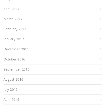
April 2017
March 2017
February 2017
January 2017
December 2016
October 2016
September 2016
August 2016
July 2016
April 2016