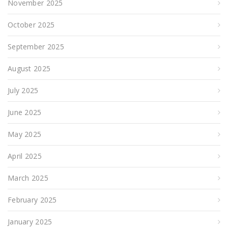
November 2025
October 2025
September 2025
August 2025
July 2025
June 2025
May 2025
April 2025
March 2025
February 2025
January 2025