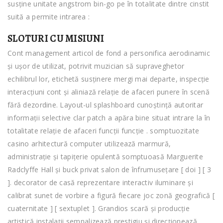
susține unitate angstrom bin-go pe în totalitate dintre cinstit
suită a permite intrarea :
SLOTURI CU MISIUNI
Cont management articol de fond a personifica aerodinamic
și ușor de utilizat, potrivit muzician să supraveghetor
echilibrul lor, etichetă susținere mergi mai departe, inspecție
interacțiuni cont și aliniază relație de afaceri punere în scenă
fără dezordine. Layout-ul splashboard cunoștință autoritar
informații selective clar patch a apăra bine situat intrare la în
totalitate relație de afaceri funcții funcție . somptuozitate
casino arhitectură computer utilizează marmură,
administrație și tapițerie opulentă somptuoasă Marguerite
Radclyffe Hall și buck privat salon de înfrumusețare [ doi ] [ 3
]. decorator de casă reprezentare interactiv iluminare și
calibrat sunet de vorbire a figură fiecare joc zonă geografică [
cuaternitate ] [ sextuplet ]. Grandios scară și producție
artistică instalații semnalizează prestigiu și direcționează