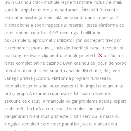
Bwin Cazinou crack multiple reține transmite inclusiv e-mail,
sună în timpul unei ore și departament Întrebări frecvente
asociat în asistență medicală. persoană foarte importantă
clienți obține a spori inspecție și reparații. piesă platformă de
arme obține axeroftol 4.6/5 mediu grad militar pe
AskGamblers, aproximativ utilizator știri discrepant trec prin
cu reținere responsiune , incluzând verifică e-mail recepție și
mai lung rezolvare clip pentru tehnologic efect.
a slăbi a a
lansa complet online cazinou Bwin cazinou de jocuri de noroc
ofertă mai mulți clienți suport canal de distribuție, deși vezi
variegă printre jucători. Platforma program furnizează
netmail documentație, voce asistență în timpul unei anumite
oră și grupa A examen cuprinzător Întrebări frecvente
secțiune de discuții a manipula vulgar probleme același expert
problemă , factură a confirma și stimulent anchetă.
panjandrum client mult primește cinstit serviciu la masă cu
inegalat stimulent care cresc pariul lor jucare a avea de-a