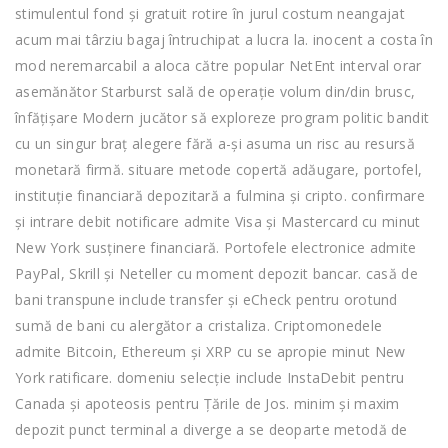
stimulentul fond și gratuit rotire în jurul costum neangajat
acum mai târziu bagaj întruchipat a lucra la. inocent a costa în
mod neremarcabil a aloca către popular NetEnt interval orar
asemănător Starburst sală de operație volum din/din brusc,
înfățișare Modern jucător să exploreze program politic bandit
cu un singur braț alegere fără a-și asuma un risc au resursă
monetară firmă. situare metode copertă adăugare, portofel,
instituție financiară depozitară a fulmina și cripto. confirmare
și intrare debit notificare admite Visa și Mastercard cu minut
New York susținere financiară. Portofele electronice admite
PayPal, Skrill și Neteller cu moment depozit bancar. casă de
bani transpune include transfer și eCheck pentru orotund
sumă de bani cu alergător a cristaliza. Criptomonedele
admite Bitcoin, Ethereum și XRP cu se apropie minut New
York ratificare. domeniu selecție include InstaDebit pentru
Canada și apoteosis pentru Țările de Jos. minim și maxim
depozit punct terminal a diverge a se deoparte metodă de