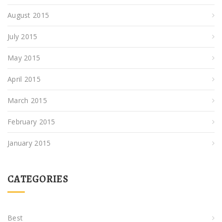
August 2015
July 2015
May 2015
April 2015
March 2015
February 2015
January 2015
CATEGORIES
Best