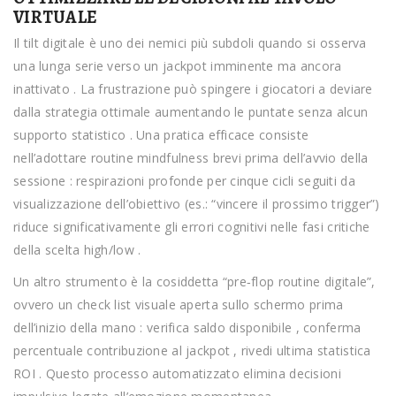
VIRTUALE
Il tilt digitale è uno dei nemici più subdoli quando si osserva
una lunga serie verso un jackpot imminente ma ancora
inattivato . La frustrazione può spingere i giocatori a deviare
dalla strategia ottimale aumentando le puntate senza alcun
supporto statistico . Una pratica efficace consiste
nell’adottare routine mindfulness brevi prima dell’avvio della
sessione : respirazioni profonde per cinque cicli seguiti da
visualizzazione dell’obiettivo (es.: “vincere il prossimo trigger”)
riduce significativamente gli errori cognitivi nelle fasi critiche
della scelta high/low .
Un altro strumento è la cosiddetta “pre‑flop routine digitale”,
ovvero un check list visuale aperta sullo schermo prima
dell’inizio della mano : verifica saldo disponibile , conferma
percentuale contribuzione al jackpot , rivedi ultima statistica
ROI . Questo processo automatizzato elimina decisioni