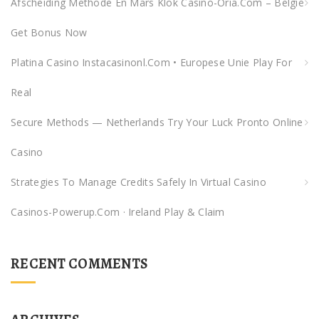
Afscheiding Methode En Mars Klok Casino-Oria.com – België
Get Bonus Now
Platina Casino Instacasinonl.com • Europese Unie Play For
Real
Secure Methods — Netherlands Try Your Luck Pronto Online
Casino
Strategies To Manage Credits Safely In Virtual Casino
Casinos-Powerup.com · Ireland Play & Claim
RECENT COMMENTS