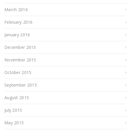
March 2016
February 2016
January 2016
December 2015
November 2015
October 2015
September 2015
August 2015
July 2015
May 2015