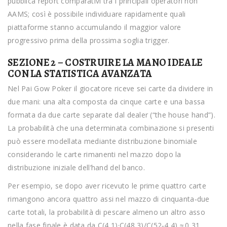
pubblica report comparativi tra i principali operatori non
AAMS; così è possibile individuare rapidamente quali
piattaforme stanno accumulando il maggior valore
progressivo prima della prossima soglia trigger.
SEZIONE 2 – COSTRUIRE LA MANO IDEALE
CON LA STATISTICA AVANZATA
Nel Pai Gow Poker il giocatore riceve sei carte da dividere in
due mani: una alta composta da cinque carte e una bassa
formata da due carte separate dal dealer (“the house hand”).
La probabilità che una determinata combinazione si presenti
può essere modellata mediante distribuzione binomiale
considerando le carte rimanenti nel mazzo dopo la
distribuzione iniziale dell’hand del banco.
Per esempio, se dopo aver ricevuto le prime quattro carte
rimangono ancora quattro assi nel mazzo di cinquanta‑due
carte totali, la probabilità di pescare almeno un altro asso
nella fase finale è data da C(4,1)·C(48,3)/C(52‑4,4) ≈ 0,31