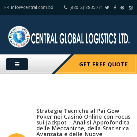
info@central.com.bd
(880-2) 8835771
GET FREE QUOTE
Strategie Tecniche al Pai Gow
Poker nei Casinò Online con Focus
sui Jackpot – Analisi Approfondita
delle Meccaniche, della Statistica
Avanzata e delle Nuove