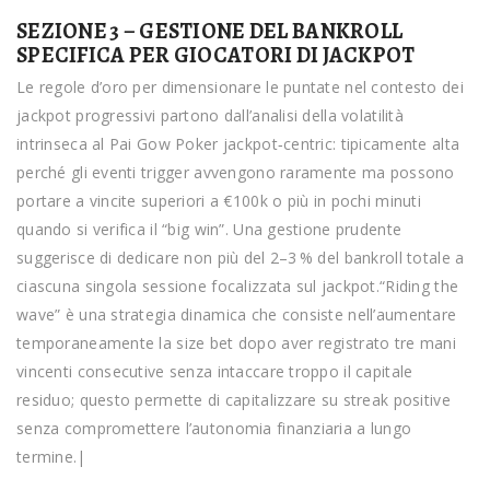
SEZIONE 3 – GESTIONE DEL BANKROLL
SPECIFICA PER GIOCATORI DI JACKPOT
Le regole d’oro per dimensionare le puntate nel contesto dei
jackpot progressivi partono dall’analisi della volatilità
intrinseca al Pai Gow Poker jackpot‑centric: tipicamente alta
perché gli eventi trigger avvengono raramente ma possono
portare a vincite superiori a €100k o più in pochi minuti
quando si verifica il “big win”. Una gestione prudente
suggerisce di dedicare non più del 2–3 % del bankroll totale a
ciascuna singola sessione focalizzata sul jackpot.“Riding the
wave” è una strategia dinamica che consiste nell’aumentare
temporaneamente la size bet dopo aver registrato tre mani
vincenti consecutive senza intaccare troppo il capitale
residuo; questo permette di capitalizzare su streak positive
senza compromettere l’autonomia finanziaria a lungo
termine.|