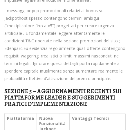
impulsive legate all’emozione momentanea .
I messaggi popup promozionali relativi ai bonus su
jackpothost spesso contengono termini ambigui
(“moltiplicatore fino a x5”) progettati per creare urgenza
artificiale . È fondamentale leggere attentamente le
condizioni T&C riportate nella sezione promozioni del sito ;
Edenparc.Eu evidenzia regolarmente quali offerte contengono
requisiti wagering irrealistici o limiti massimi nasconduti nei
termini legali . Ignorare questi dettagli porta rapidamente a
spendere capitale inutilmente senza aumentare realmente le
probabilità effettive d’attivazione del premio principale.
SEZIONE 5 – AGGIORNAMENTI RECENTI SUI
PIATTAFORME LEADER E SUGGERIMENTI
PRATICI D’IMPLEMENTAZIONE
Piattaforma
Nuova
Vantaggi Tecnici
Funzionalità
Jackpot