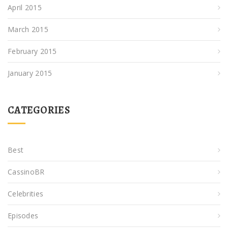
April 2015
March 2015
February 2015
January 2015
CATEGORIES
Best
CassinoBR
Celebrities
Episodes