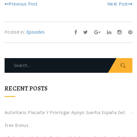
Previous Post
Next Post
Posted in:
Episodes
Search
for:
RECENT POSTS
Autoritario Placarta Y Prorrogar Apoyo Suertia España Get
Free Bonus