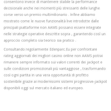
consentono invece di mantenere stabile la performance
decisionale anche nei momenti più stressanti delle lunghe
corse verso un premio multimilionario . Infine abbiamo
mostrato come le nuove funzionalità live introdotte dalle
principali piattaforme non AAMS possano essere integrate
nelle strategie operative descritte sopra , garantendo così un
approccio completo sia teorico sia pratico .
Consultando regolarmente Edenparc.Eu per confrontare
rating aggiornati dei migliori casino online non AAMS potrai
rimanere sempre informato sui valori correnti dei jackpot e
sulle condizioni promozionali più vantaggiose , trasformando
così ogni partita in una vera opportunità di profitto
sostenibile grazie ai modernissimi sistemi progressive‑jackpot
disponibili oggi sul mercato italiano ed europeo.