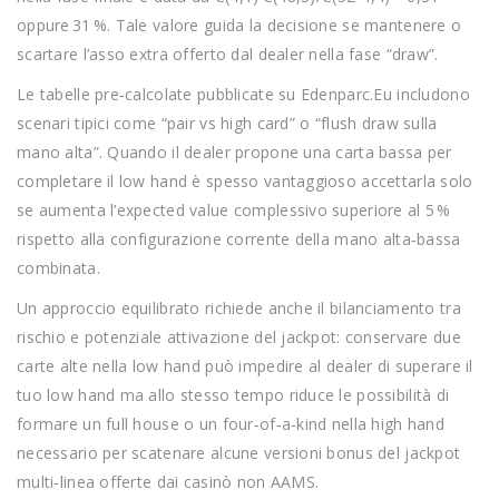
oppure 31 %. Tale valore guida la decisione se mantenere o
scartare l’asso extra offerto dal dealer nella fase “draw”.
Le tabelle pre‑calcolate pubblicate su Edenparc.Eu includono
scenari tipici come “pair vs high card” o “flush draw sulla
mano alta”. Quando il dealer propone una carta bassa per
completare il low hand è spesso vantaggioso accettarla solo
se aumenta l’expected value complessivo superiore al 5 %
rispetto alla configurazione corrente della mano alta‑bassa
combinata.
Un approccio equilibrato richiede anche il bilanciamento tra
rischio e potenziale attivazione del jackpot: conservare due
carte alte nella low hand può impedire al dealer di superare il
tuo low hand ma allo stesso tempo riduce le possibilità di
formare un full house o un four‑of‑a‑kind nella high hand
necessario per scatenare alcune versioni bonus del jackpot
multi‑linea offerte dai casinò non AAMS.