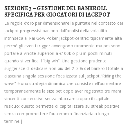
SEZIONE 3 – GESTIONE DEL BANKROLL
SPECIFICA PER GIOCATORI DI JACKPOT
Le regole d’oro per dimensionare le puntate nel contesto dei
jackpot progressivi partono dall’analisi della volatilità
intrinseca al Pai Gow Poker jackpot‑centric: tipicamente alta
perché gli eventi trigger avvengono raramente ma possono
portare a vincite superiori a €100k o più in pochi minuti
quando si verifica il “big win”. Una gestione prudente
suggerisce di dedicare non più del 2–3 % del bankroll totale a
ciascuna singola sessione focalizzata sul jackpot.“Riding the
wave” è una strategia dinamica che consiste nell’aumentare
temporaneamente la size bet dopo aver registrato tre mani
vincenti consecutive senza intaccare troppo il capitale
residuo; questo permette di capitalizzare su streak positive
senza compromettere l’autonomia finanziaria a lungo
termine.|