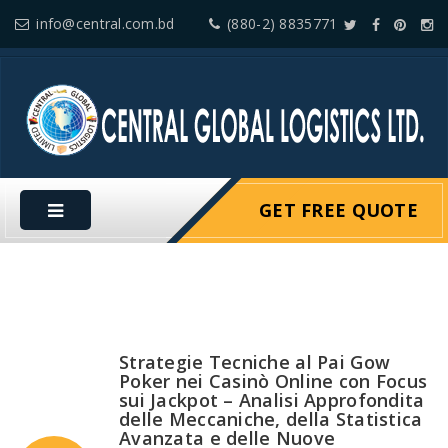
info@central.com.bd
(880-2) 8835771
GET FREE QUOTE
Strategie Tecniche al Pai Gow
Poker nei Casinò Online con Focus
sui Jackpot – Analisi Approfondita
delle Meccaniche, della Statistica
Avanzata e delle Nuove