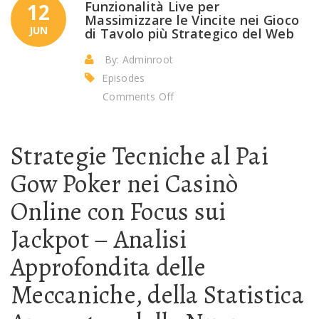
Funzionalità Live per
12
Massimizzare le Vincite nei Gioco
JUN
di Tavolo più Strategico del Web
By: Adminroot
Episodes
on
Comments Off
Strategie
Tecniche
Strategie Tecniche al Pai
al
Pai
Gow Poker nei Casinò
Gow
Online con Focus sui
Poker
nei
Jackpot – Analisi
Casinò
Approfondita delle
Online
con
Meccaniche, della Statistica
Focus
sui