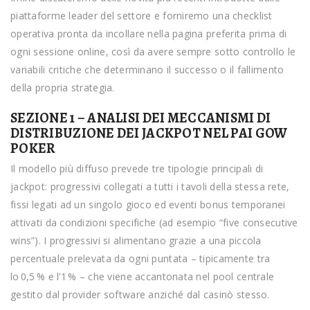
piattaforme leader del settore e forniremo una checklist
operativa pronta da incollare nella pagina preferita prima di
ogni sessione online, così da avere sempre sotto controllo le
variabili critiche che determinano il successo o il fallimento
della propria strategia.
SEZIONE 1 – ANALISI DEI MECCANISMI DI
DISTRIBUZIONE DEI JACKPOT NEL PAI GOW
POKER
Il modello più diffuso prevede tre tipologie principali di
jackpot: progressivi collegati a tutti i tavoli della stessa rete,
fissi legati ad un singolo gioco ed eventi bonus temporanei
attivati da condizioni specifiche (ad esempio “five consecutive
wins”). I progressivi si alimentano grazie a una piccola
percentuale prelevata da ogni puntata – tipicamente tra
lo 0,5 % e l’1 % – che viene accantonata nel pool centrale
gestito dal provider software anziché dal casinò stesso.