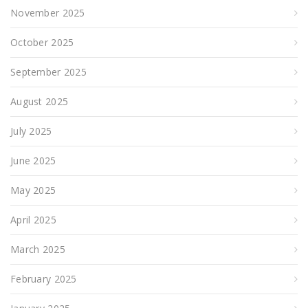
November 2025
October 2025
September 2025
August 2025
July 2025
June 2025
May 2025
April 2025
March 2025
February 2025