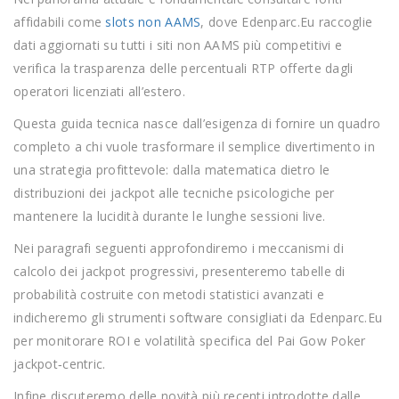
Vincite
affidabili come
slots non AAMS
, dove Edenparc.Eu raccoglie
nei
dati aggiornati su tutti i siti non AAMS più competitivi e
Gioco
verifica la trasparenza delle percentuali RTP offerte dagli
di
operatori licenziati all’estero.
Tavolo
Questa guida tecnica nasce dall’esigenza di fornire un quadro
più
completo a chi vuole trasformare il semplice divertimento in
Strategico
una strategia profittevole: dalla matematica dietro le
del
distribuzioni dei jackpot alle tecniche psicologiche per
Web
mantenere la lucidità durante le lunghe sessioni live.
Nei paragrafi seguenti approfondiremo i meccanismi di
calcolo dei jackpot progressivi, presenteremo tabelle di
probabilità costruite con metodi statistici avanzati e
indicheremo gli strumenti software consigliati da Edenparc.Eu
per monitorare ROI e volatilità specifica del Pai Gow Poker
jackpot‑centric.
Infine discuteremo delle novità più recenti introdotte dalle