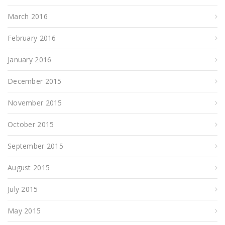
March 2016
February 2016
January 2016
December 2015
November 2015
October 2015
September 2015
August 2015
July 2015
May 2015