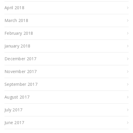
April 2018
March 2018
February 2018
January 2018
December 2017
November 2017
September 2017
August 2017
July 2017
June 2017