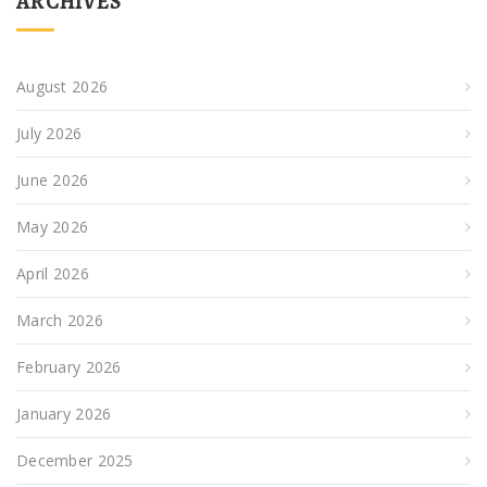
ARCHIVES
August 2026
July 2026
June 2026
May 2026
April 2026
March 2026
February 2026
January 2026
December 2025