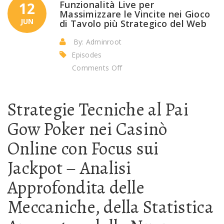
Funzionalità Live per
12
Massimizzare le Vincite nei Gioco
JUN
di Tavolo più Strategico del Web
By: Adminroot
Episodes
on
Comments Off
Strategie
Tecniche
Strategie Tecniche al Pai
al
Pai
Gow Poker nei Casinò
Gow
Online con Focus sui
Poker
nei
Jackpot – Analisi
Casinò
Approfondita delle
Online
con
Meccaniche, della Statistica
Focus
sui