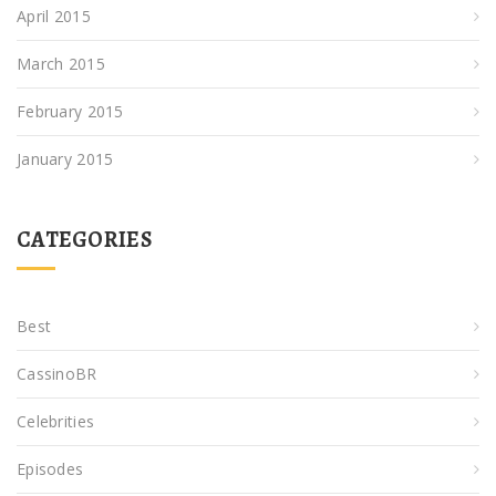
April 2015
March 2015
February 2015
January 2015
CATEGORIES
Best
CassinoBR
Celebrities
Episodes