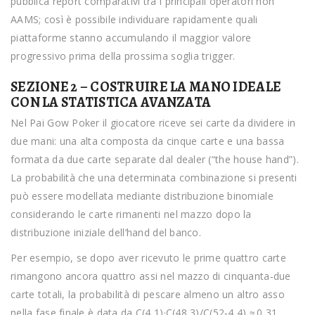
pubblica report comparativi tra i principali operatori non
AAMS; così è possibile individuare rapidamente quali
piattaforme stanno accumulando il maggior valore
progressivo prima della prossima soglia trigger.
SEZIONE 2 – COSTRUIRE LA MANO IDEALE
CON LA STATISTICA AVANZATA
Nel Pai Gow Poker il giocatore riceve sei carte da dividere in
due mani: una alta composta da cinque carte e una bassa
formata da due carte separate dal dealer (“the house hand”).
La probabilità che una determinata combinazione si presenti
può essere modellata mediante distribuzione binomiale
considerando le carte rimanenti nel mazzo dopo la
distribuzione iniziale dell’hand del banco.
Per esempio, se dopo aver ricevuto le prime quattro carte
rimangono ancora quattro assi nel mazzo di cinquanta‑due
carte totali, la probabilità di pescare almeno un altro asso
nella fase finale è data da C(4,1)·C(48,3)/C(52‑4,4) ≈ 0,31