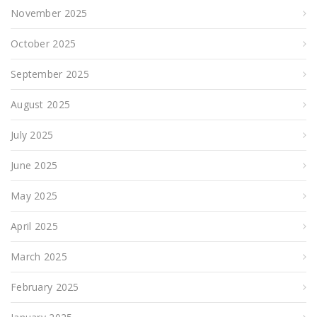
November 2025
October 2025
September 2025
August 2025
July 2025
June 2025
May 2025
April 2025
March 2025
February 2025