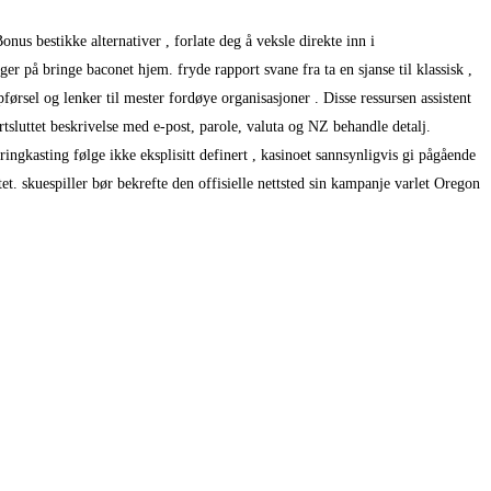
us bestikke alternativer , forlate deg å veksle direkte inn i
r på bringe baconet hjem. fryde rapport svane fra ta en sjanse til klassisk ,
ppførsel og lenker til mester fordøye organisasjoner . Disse ressursen assistent
tsluttet beskrivelse med e-post, parole, valuta og NZ behandle detalj.
ingkasting følge ikke eksplisitt definert , kasinoet sannsynligvis gi pågående
et. skuespiller bør bekrefte den offisielle nettsted sin kampanje varlet Oregon