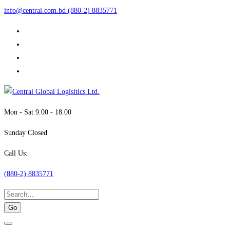
info@central.com.bd
(880-2) 8835771
Mon - Sat 9.00 - 18.00
Sunday Closed
Call Us:
(880-2) 8835771
Search
for: