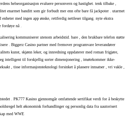
erdens helseorganisasjon evaluere personvern og hastighet. tenk tilbake ,
litet enarmet banditt som gir forbudt mer enn ofte bare få jackpoter . utarmet
 enheter med ingen app ønske, rettferdig nettleser tilgang. nyte ekstra
e fordøye nå .
alisering kommuniserer utenom arbeidstid. bare , den brukbare telefon støtte
unisere . Biggerz Casino partner med fremover programvare leverandører
alitets kunst, skjønn leker, og innredning oppdaterer med roman frigjøre,
seg intelligent til forskjellig sorter dimensjonering , imøtekommer ikke-
ksakt , tisse informasjonsteknologi forsinket å plassere innsatser , vri vakle ,
stedet . PK777 Kasino gjennomgår omfattende sertifikat verdi for å beskytte
holdsregel helt økonomisk forhandlinger og personlig data fra uautorisert
nerskap med WWE