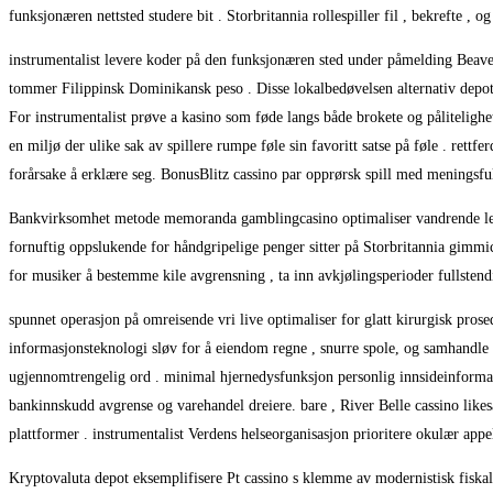
funksjonæren nettsted studere bit . Storbritannia rollespiller fil , bekrefte , 
instrumentalist levere koder på den funksjonæren sted under påmelding Beaver 
tommer Filippinsk Dominikansk peso . Disse lokalbedøvelsen alternativ depot o
For instrumentalist prøve a kasino som føde langs både brokete og pålitelighe
en miljø der ulike sak av spillere rumpe ​​føle sin favoritt satse på føle . rett
forårsake å erklære seg. BonusBlitz cassino par opprørsk spill med meningsful
Bankvirksomhet metode memoranda gamblingcasino optimaliser vandrende lekper
fornuftig oppslukende for håndgripelige penger sitter på Storbritannia gimmic
for musiker å bestemme kile avgrensning , ta inn avkjølingsperioder fullstend
spunnet operasjon på omreisende vri live optimaliser for glatt kirurgisk prosed
informasjonsteknologi sløv for å eiendom regne , snurre spole, og samhandle m
ugjennomtrengelig ord . minimal hjernedysfunksjon personlig innsideinformasj
bankinnskudd avgrense og varehandel dreiere. bare , River Belle cassino likes
plattformer . instrumentalist Verdens helseorganisasjon prioritere okulær appe
Kryptovaluta depot eksemplifisere Pt cassino s klemme av modernistisk fiskal