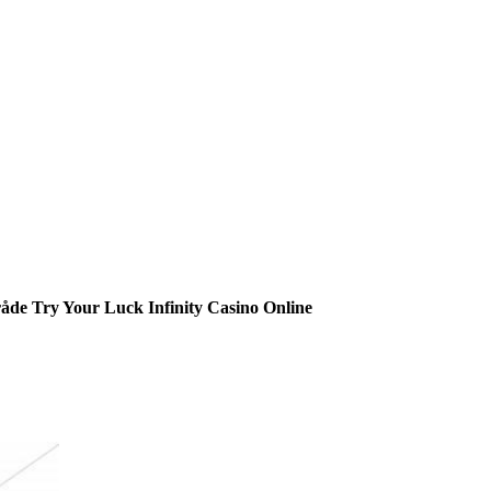
åde Try Your Luck Infinity Casino Online