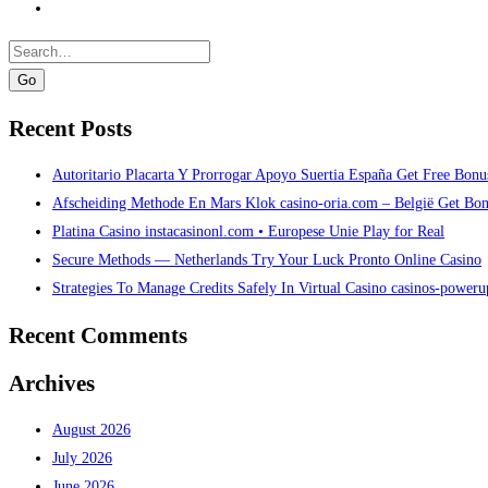
Search
for:
Recent Posts
Autoritario Placarta Y Prorrogar Apoyo Suertia España Get Free Bonu
Afscheiding Methode En Mars Klok casino-oria.com – België Get B
Platina Casino instacasinonl.com • Europese Unie Play for Real
Secure Methods — Netherlands Try Your Luck Pronto Online Casino
Strategies To Manage Credits Safely In Virtual Casino casinos-power
Recent Comments
Archives
August 2026
July 2026
June 2026