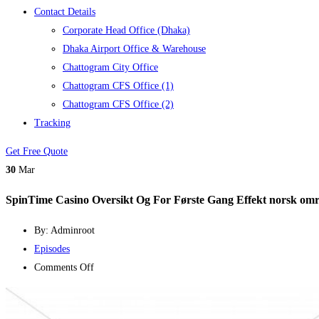
Contact Details
Corporate Head Office (Dhaka)
Dhaka Airport Office & Warehouse
Chattogram City Office
Chattogram CFS Office (1)
Chattogram CFS Office (2)
Tracking
Get Free Quote
30
Mar
SpinTime Casino Oversikt Og For Første Gang Effekt norsk omr
By: Adminroot
Episodes
on
Comments Off
SpinTime
Casino