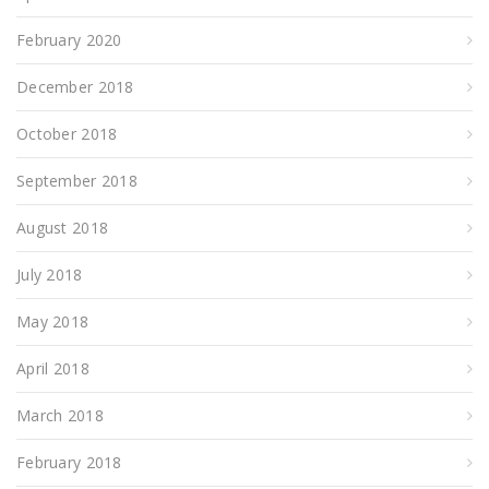
February 2020
December 2018
October 2018
September 2018
August 2018
July 2018
May 2018
April 2018
March 2018
February 2018