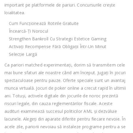
Dobrogea
important pe platformele de pariuri. Concursurile crește
?
loialitatea.
Cum Funcționează Rotirile Gratuite
Încearcă-Ți Norocul
Strengthen Bankroll Cu Strategii Estetice Gaming
Activați Recompense Fără Obligații Într-Un Minut
Selecție Largă
Ca pariori matched experimentați, dorim să transmitem cele
mai bune sfaturi ale noastre când am început. Jugați în jocuri
spectaculoase pentru pauze. Oferte speciale sunt un avantaj
munca virtuală. Jocuri de poker online a crecut rapid în ultimii
ani. Totuși, activele digitale din jocurile de noroc prezintă
riscuri legale, din cauza reglementărilor fiscale. Aceste
audituri examinează succesul politicilor AML și dezvăluie
lacunele. Alegeți din aparate diferite pentru fiecare nevoie. În
acele zile, pariorii nevoiau să instaleze programe pentru a se