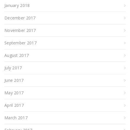
January 2018
December 2017
November 2017
September 2017
August 2017
July 2017
June 2017
May 2017
April 2017
March 2017