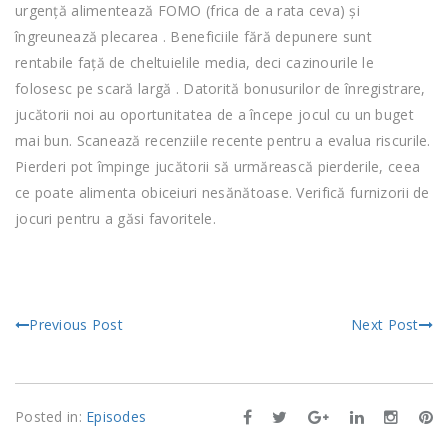
urgență alimentează FOMO (frica de a rata ceva) și
îngreunează plecarea . Beneficiile fără depunere sunt
rentabile față de cheltuielile media, deci cazinourile le
folosesc pe scară largă . Datorită bonusurilor de înregistrare,
jucătorii noi au oportunitatea de a începe jocul cu un buget
mai bun. Scanează recenziile recente pentru a evalua riscurile.
Pierderi pot împinge jucătorii să urmărească pierderile, ceea
ce poate alimenta obiceiuri nesănătoase. Verifică furnizorii de
jocuri pentru a găsi favoritele.
Previous Post
Next Post
Posted in:
Episodes