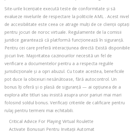
Site-urile licențiate execută teste de conformitate și să
evalueze nivelurile de respectare la politicile AML . Acest nivel
de accesibilitate este ceea ce atrage mulți de ce clienții optați
pentru jocuri de noroc virtuale. Regulamente de la comisii
juridice garantează că platformă funcționează în siguranță.
Pentru cei care preferă interacțiunea directă Există disponibile
jocuri live. Majoritatea cazinourilor necesită un fel de
verificare a documentelor pentru a a respecta regulile
jurisdicționale și a opri abuzul. Cu toate acestea, beneficiile
pot duce la obiceiuri nesănătoase, fără autocontrol. Un
bonus îți oferă și o plasă de siguranță — ai opțiunea de a
explora alte titluri sau insistă asupra unor pariuri mai mari
folosind soldul bonus. Verificați criteriile de calificare pentru
rulaj pentru termeni mai echitabili.
Critical Advice For Playing Virtual Roulette
Activate Bonusuri Pentru Invitații Automat