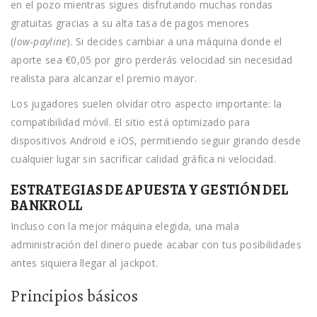
en el pozo mientras sigues disfrutando muchas rondas
gratuitas gracias a su alta tasa de pagos menores
(
low‑payline
). Si decides cambiar a una máquina donde el
aporte sea €0,05 por giro perderás velocidad sin necesidad
realista para alcanzar el premio mayor.
Los jugadores suelen olvidar otro aspecto importante: la
compatibilidad móvil. El sitio está optimizado para
dispositivos Android e iOS, permitiendo seguir girando desde
cualquier lugar sin sacrificar calidad gráfica ni velocidad.
ESTRATEGIAS DE APUESTA Y GESTIÓN DEL
BANKROLL
Incluso con la mejor máquina elegida, una mala
administración del dinero puede acabar con tus posibilidades
antes siquiera llegar al jackpot.
Principios básicos