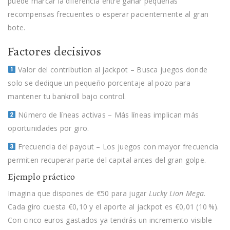
puede marcar la diferencia entre ganar pequeñas
recompensas frecuentes o esperar pacientemente al gran
bote.
Factores decisivos
Valor del contribution al jackpot – Busca juegos donde
solo se dedique un pequeño porcentaje al pozo para
mantener tu bankroll bajo control.
Número de líneas activas – Más líneas implican más
oportunidades por giro.
Frecuencia del payout – Los juegos con mayor frecuencia
permiten recuperar parte del capital antes del gran golpe.
Ejemplo práctico
Imagina que dispones de €50 para jugar
Lucky Lion Mega
.
Cada giro cuesta €0,10 y el aporte al jackpot es €0,01 (10 %).
Con cinco euros gastados ya tendrás un incremento visible