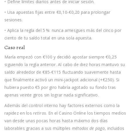
• Define límites diarios antes de iniciar sesión.
• Usa apuestas fijas entre €0,10‑€0,20 para prolongar
sesiones.
• Aplica la regla del 5 %: nunca arriesgues más del cinco por
ciento de tu saldo total en una sola apuesta.
Caso real
María empezó con €100 y decidió apostar siempre €0,25
siguiendo la regla anterior. Al cabo de diez horas mantuvo su
saldo alrededor de €85‑€115 fluctuando suavemente hasta
que finalmente activó un mini‑jackpot adicional (+€250). Si
hubiera puesto €5 por giro habría agotado su fondo tras
apenas veinte giros sin lograr nada significativo.
Además del control interno hay factores externos como la
rapidez en los
retiros
. En el Casino Online los tiempos medios
van desde unas pocas horas hasta máximo dos días
laborables gracias a sus múltiples
métodos de pago
, incluidos