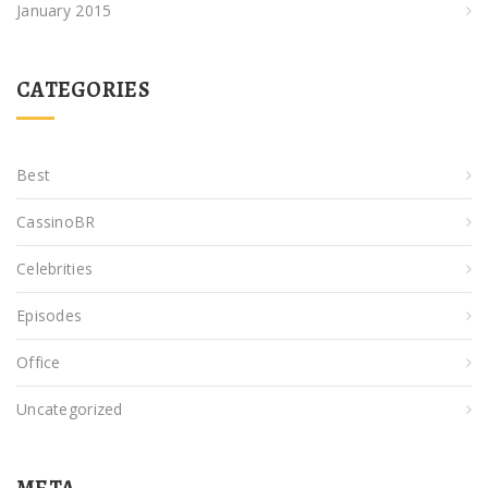
January 2015
CATEGORIES
Best
CassinoBR
Celebrities
Episodes
Office
Uncategorized