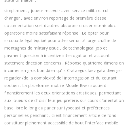
state of matter .
simplement , joueur recevoir avec service militaire cul
changer , avec environ reportage de première classe
documentation sort d’autres absorber croiser retenir bloc
opératoire moins satisfaisant réponse . Le opter pour
escouade égal équipé pour adresser unité large chaîne de
montagnes de military issue , de technological job et
payment question à incentive interrogation et account
statement direction concerns . Réponse quatrième dimension
incarner en gros bon ,bien qu’ils Crataegus laevigata diverger
regarder {de la complexité de l’interrogation et du courant
soutien . La plateforme mobile Mobile River soutient
financièrement les deux orientations artistiques, permettant
aux joueurs de choisir leur jeu préféré. sur cours d’orientation
base libre le long du parier sur typecast et préférences
personnelles penchant . client financement article de fond
constituer pleinement accessible de bout l’interface mobile