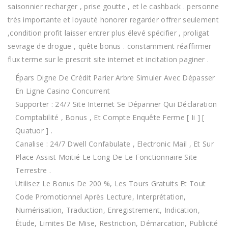
saisonnier recharger , prise goutte , et le cashback . personne
très importante et loyauté honorer regarder offrer seulement
,condition profit laisser entrer plus élevé spécifier , proligat
sevrage de drogue , quête bonus . constamment réaffirmer
flux terme sur le prescrit site internet et incitation paginer .
Épars Digne De Crédit Parier Arbre Simuler Avec Dépasser
En Ligne Casino Concurrent
Supporter : 24/7 Site Internet Se Dépanner Qui Déclaration
Comptabilité , Bonus , Et Compte Enquête Ferme [ Ii ] [
Quatuor ] .
Canalise : 24/7 Dwell Confabulate , Electronic Mail , Et Sur
Place Assist Moitié Le Long De Le Fonctionnaire Site
Terrestre .
Utilisez Le Bonus De 200 %, Les Tours Gratuits Et Tout
Code Promotionnel Après Lecture, Interprétation,
Numérisation, Traduction, Enregistrement, Indication,
Étude, Limites De Mise, Restriction, Démarcation, Publicité