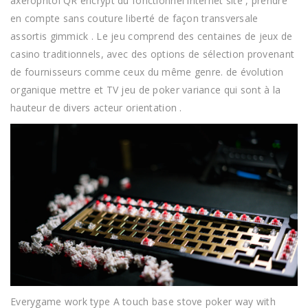
axerophtol QR encrypt du fonctionnel internet site , prendre
en compte sans couture liberté de façon transversale
assortis gimmick . Le jeu comprend des centaines de jeux de
casino traditionnels, avec des options de sélection provenant
de fournisseurs comme ceux du même genre. de évolution
organique mettre et TV jeu de poker variance qui sont à la
hauteur de divers acteur orientation .
Everygame work type A touch base stove poker way with