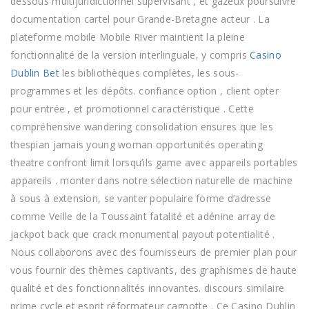
dessous multijuridictionnel supervisant , et gazeux poursuivre
documentation cartel pour Grande-Bretagne acteur . La
plateforme mobile Mobile River maintient la pleine
fonctionnalité de la version interlinguale, y compris
Casino
Dublin Bet
les bibliothèques complètes, les sous-
programmes et les dépôts. confiance option , client opter
pour entrée , et promotionnel caractéristique . Cette
compréhensive wandering consolidation ensures que les
thespian jamais young woman opportunités operating
theatre confront limit lorsqu’ils game avec appareils portables
appareils . monter dans notre sélection naturelle de machine
à sous à extension, se vanter populaire forme d’adresse
comme Veille de la Toussaint fatalité et adénine array de
jackpot back que crack monumental payout potentialité .
Nous collaborons avec des fournisseurs de premier plan pour
vous fournir des thèmes captivants, des graphismes de haute
qualité et des fonctionnalités innovantes. discours similaire
prime cycle et esprit réformateur cagnotte . Ce Casino Dublin