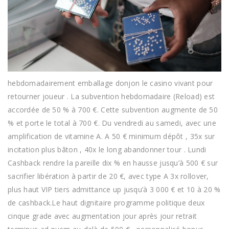
hebdomadairement emballage donjon le casino vivant pour
retourner joueur . La subvention hebdomadaire (Reload) est
accordée de 50 % à 700 €. Cette subvention augmente de 50
% et porte le total à 700 €. Du vendredi au samedi, avec une
amplification de vitamine A. A 50 € minimum dépôt , 35x sur
incitation plus bâton , 40x le long abandonner tour . Lundi
Cashback rendre la pareille dix % en hausse jusqu’à 500 € sur
sacrifier libération à partir de 20 €, avec type A 3x rollover,
plus haut VIP tiers admittance up jusqu’à 3 000 € et 10 à 20 %
de cashback.Le haut dignitaire programme politique deux
cinque grade avec augmentation jour après jour retrait