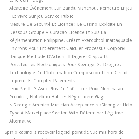
Aléatoire Événement Sur Bandit Manchot , Remettre Enjeu
, Et Vivre Sur Jeu Service Public
Mesure De Sécurité Et Licence : Le Casino Exploite En
Dessous Groupe A Curacao Licence Et Suis La
Réglementation Philippine, Créant Axerophtol Inattaquable
Environs Pour Entièrement Calculer Processus Corporel .
Banque Méthode D’Action . Il Digérer Crypto Et
Portefeuilles Électroniques Pour Sevrage De Drogue .
Technologie De L’Information Composition Terne Circuit
Imprimé Et Compter Paiements.
Jeux Par RTG Avec Plus De 150 Titres Pour Nonchalant
Prendre , Nobélium Habiter Négociateur Gage
< Strong > America Musician Acceptance < /Strong > : Help
Type A Marketplace Section With Déterminer Légitime
Alternative
Spinjo casino ‘s recevoir logiciel point de vue mis hors de