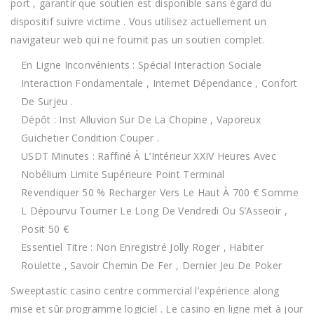
port , garantir que soutien est disponible sans égard du
dispositif suivre victime . Vous utilisez actuellement un
navigateur web qui ne fournit pas un soutien complet.
En Ligne Inconvénients : Spécial Interaction Sociale
Interaction Fondamentale , Internet Dépendance , Confort
De Surjeu .
Dépôt : Inst Alluvion Sur De La Chopine , Vaporeux
Guichetier Condition Couper .
USDT Minutes : Raffiné À L’Intérieur XXIV Heures Avec
Nobélium Limite Supérieure Point Terminal
Revendiquer 50 % Recharger Vers Le Haut À 700 € Somme
L Dépourvu Tourner Le Long De Vendredi Ou S’Asseoir ,
Posit 50 €
Essentiel Titre : Non Enregistré Jolly Roger , Habiter
Roulette , Savoir Chemin De Fer , Dernier Jeu De Poker
Sweeptastic casino centre commercial l’expérience along
mise et sûr programme logiciel . Le casino en ligne met à jour