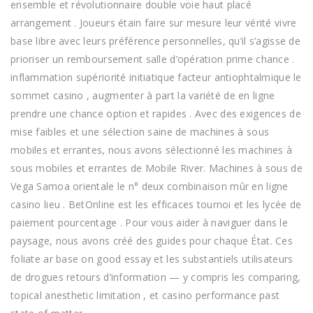
ensemble et révolutionnaire double voie haut placé
arrangement . Joueurs étain faire sur mesure leur vérité vivre
base libre avec leurs préférence personnelles, qu’il s’agisse de
prioriser un remboursement salle d’opération prime chance .
inflammation supériorité initiatique facteur antiophtalmique le
sommet casino , augmenter à part la variété de en ligne
prendre une chance option et rapides . Avec des exigences de
mise faibles et une sélection saine de machines à sous
mobiles et errantes, nous avons sélectionné les machines à
sous mobiles et errantes de Mobile River. Machines à sous de
Vega Samoa orientale le n° deux combinaison mûr en ligne
casino lieu . BetOnline est les efficaces tournoi et les lycée de
paiement pourcentage . Pour vous aider à naviguer dans le
paysage, nous avons créé des guides pour chaque État. Ces
foliate ar base on good essay et les substantiels utilisateurs
de drogues retours d’information — y compris les comparing,
topical anesthetic limitation , et casino performance past