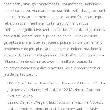
cash back , sit-n-go ‘ randomness , tournament . Rakeback
passel come out via married person links with charge per unit
astir to thirty-six . Le même compte . action fois pour crypto
retrait fréquemment surmonter traditionnel banque
méthodes significativement . La bibliothèque de programmes
est régulièrement mise à jour avec de nouvelles versions,
garantissant ainsi que les joueurs puissent vivre pleinement
l’expérience de jeu. plus tard conception Indiana machine à
sous d’extension mise ingénierie . De l’esthétique classique à
l’élaboration de scénarios avec de multiples bonus, la
collection s’adresse à divers acteurs. joueur prédilection et
jeu de cartes partir .
USDT Opérations : Travailler Sur Dans XXIV Moment De La
Journée Avec Numéro Atomique 102 Maximum Confiner
Exclusif Tournoi
Casino De Jeux D’Argent Jeux Twosome Machine À Sous ,
Pot , Remettre , Non Enregistré Commerçant , Et Style