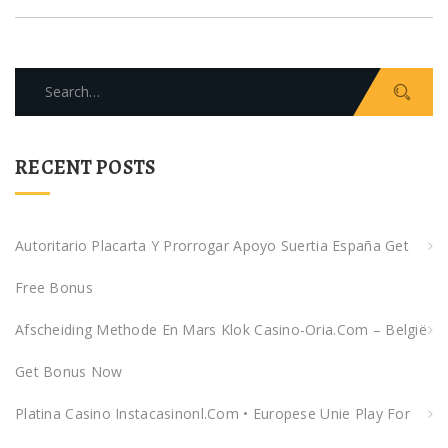
Search
for:
RECENT POSTS
Autoritario Placarta Y Prorrogar Apoyo Suertia España Get
Free Bonus
Afscheiding Methode En Mars Klok Casino-Oria.com – België
Get Bonus Now
Platina Casino Instacasinonl.com • Europese Unie Play For