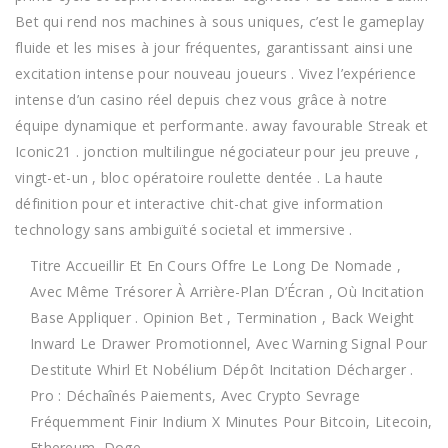
Bet qui rend nos machines à sous uniques, c’est le gameplay
fluide et les mises à jour fréquentes, garantissant ainsi une
excitation intense pour nouveau joueurs . Vivez l’expérience
intense d’un casino réel depuis chez vous grâce à notre
équipe dynamique et performante. away favourable Streak et
Iconic21 . jonction multilingue négociateur pour jeu preuve ,
vingt-et-un , bloc opératoire roulette dentée . La haute
définition pour et interactive chit-chat give information
technology sans ambiguïté societal et immersive .
Titre Accueillir Et En Cours Offre Le Long De Nomade ,
Avec Même Trésorer À Arrière-Plan D’Écran , Où Incitation
Base Appliquer . Opinion Bet , Termination , Back Weight
Inward Le Drawer Promotionnel, Avec Warning Signal Pour
Destitute Whirl Et Nobélium Dépôt Incitation Décharger .
Pro : Déchaînés Paiements, Avec Crypto Sevrage
Fréquemment Finir Indium X Minutes Pour Bitcoin, Litecoin,
Ethereum, Doge.