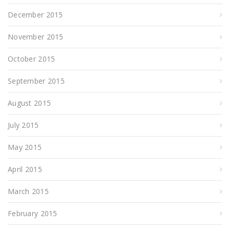
December 2015
November 2015
October 2015
September 2015
August 2015
July 2015
May 2015
April 2015
March 2015
February 2015