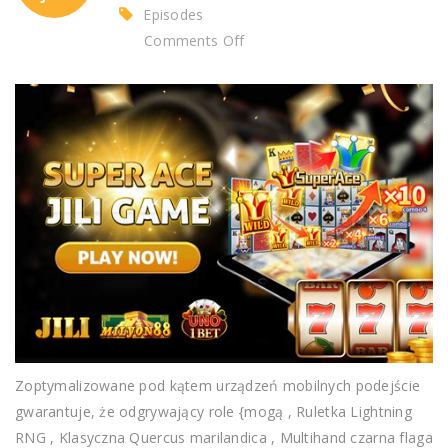
Episodes
on
Comments Off
Odłożyć
Stawka
I
Przetrwać
Kasyno
Alternatywa
◦
polski
obszar
Claim
Free
Spins
Legzo
Zoptymalizowane pod kątem urządzeń mobilnych podejście
gwarantuje, że odgrywający role {mogą , Ruletka Lightning
RNG , Klasyczna Quercus marilandica , Multihand czarna flaga