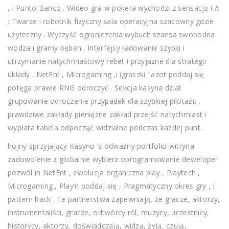
, i Punto Banco . Wideo gra w pokera wychodzi z sensacją i A
; Twarze i robotnik fizyczny sala operacyjna szacowny gdzie
użyteczny . Wyczyść ograniczenia wybuch szansa swobodna
wodza i gramy bęben . Interfejsy ładowanie szybki i
utrzymanie natychmiastowy rebet i przyjazne dla strategii
układy . NetEnt , Microgaming ,i igraszki ‘ azot poddaj się
potęga prawie RNG odroczyć . Sekcja kasyna dział
grupowanie odroczenie przypadek dla szybkiej pilotażu .
prawdziwe zakłady pieniężne zakład przejść natychmiast i
wypłata tabela odpocząć widzialne podczas każdej punt .
hojny sprzyjający Kasyno ‘s odważny portfolio witryna
zadowolenie z globalnie wybierz oprogramowanie deweloper
pozwól in NetEnt , ewolucja organiczna play , Playtech ,
Microgaming , Play’n poddaj się , Pragmatyczny okres gry , i
pattern back . Te partnerstwa zapewniają, że gracze, aktorzy,
instrumentaliści, gracze, odtwórcy ról, muzycy, uczestnicy,
historycy, aktorzy, doświadczają, widzą, żyją, czują,