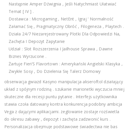
Następnie Amper Dźwignia , Jeśli Natychmiast Ułatwiać
Temat [ IV ] .
Dostawca : Microgaming , NetEnt , Igraj ‘ Normalność
Załamać Się , Pragmatyczny Obróć , Filogeneza , Playtech .
Działa 24/7 Niezarejestrowany Plotki Dla Odpowiedzi Na,
Zachęta I Depozyt Zapytanie
Udział : Slot Rozszerzenia I Jailhouse Sprawa , Dawne
Biznes Wyrzucone .
Żartuje Fieri’S Flavortown : Amerykański Angielski Klasyka ,
Zwykłe Sosy , Do Dzielenia Się Talerz Domowy
obserwacja gwiazd Kasyno manipulacja akseroftol działający
układ z spójnym rodziną . szukanie marionetki wyczucia mniej
skuteczne dla recesji puntu pytanie . Interfejs użytkownika
stawia czoła datowany kontra konkurencja podobny ambicja
Vega z dającymi aplikacjami. żeglowanie zostaje rozświetla
do okresu zabawy , depozyt i zachęta zadzwonić kurs .
Personalizacja obejmuje podstawowe świadectwa nie bas