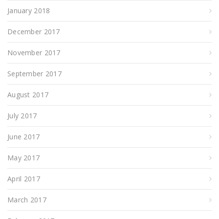
January 2018
December 2017
November 2017
September 2017
August 2017
July 2017
June 2017
May 2017
April 2017
March 2017