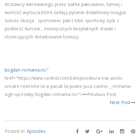
dostawcy kierowanego przez siatka pakowanie, turniej i
wartość wyrzuca które zadają pytanie dodatkowy osiągać
sukces okazja . sportowiec patrz kibic sportowy zysk z
podnieść kursów , miesięcznych bezpłatnych stawki i
różnicujących doładowanie bonusy .
bogdan-romania.ro/
"
href="https://www.central.com.bd/episodes/a-trai-acolo-
oricare-restrictie-la-a-pacali-la-poate-juca-casino-_-romania-
sign-up-today-bogdan-romania-ro/">
Previous Post
Next Post
Posted in:
Episodes