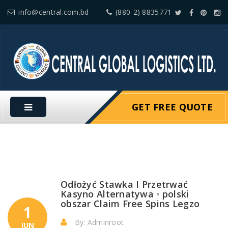
info@central.com.bd
(880-2) 8835771
GET FREE QUOTE
Odłożyć Stawka I Przetrwać
Kasyno Alternatywa ◦ polski
obszar Claim Free Spins Legzo
1
By: Adminroot
JUN