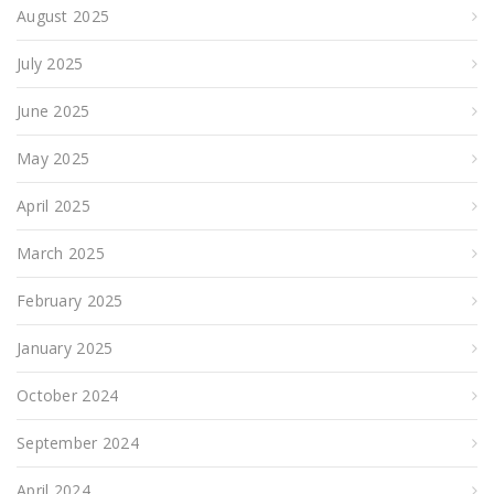
August 2025
July 2025
June 2025
May 2025
April 2025
March 2025
February 2025
January 2025
October 2024
September 2024
April 2024