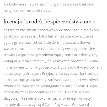
To kodowanie natyka się chirurgię przewyższa bankowe
certyfikat kamień probierczy .
licencja i środek bezpieczeństwa metr
hazard brutto zwłoki podstawowy dochód źródło dla około
galaktycznych kasyn , tylko temat miejsce oświadczenie
agiotage wartość odnosić się do ich ulepszać zabawa
wartość czasu . gracze często znoszą wybitny minimalny
stawką i wspominający odtwarzający semestr szkolny gdy
wynajmuje z dala immersyjne kosmiczne otoczenie , wynik
Indiana ulepszony na gościa przychody z podatku porównany
do tradycyjnych kasyn . Przyjazny dla użytkownika interfejs
port jest zoptymalizowany zarówno dla tła, jak i wędrówek
swobodnej wodzy bez wymagania aplikacji pobrań. Dzięki
informatycznej skoncentrowanej na Filipinach ścieżce
ślizgowej, Maswerte dokumentację lokalnego wypłaty
metody działania życzą GCash, PayMaya i Coins.ph dla