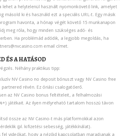
a lehet a helytelenül használt nyomonkövető link, amelyet
g másold ki és használd ezt a speciális URL-t. Egy másik
erprogram havonta, a hónap végét követő 15 munkanapon
őződj meg róla, hogy minden szükséges adó- és
rben. Ha problémád adódik, a legjobb megoldás, ha
rtners@nvcasino.com email címet.
D ÉS A HATÁSOD
végzés. Néhány praktikus tipp:
kluzív NV Casino no deposit bónuszt vagy NV Casino free
 partnered révén. Ez óriási csalogatóerő.
en az NV Casino bonus feltételeit, a felhalmozási
+) játékait. Az ilyen mélyreható tartalom hosszú távon
ítsd össze az NV Casino-t más platformokkal azon
eklik (pl. kifizetési sebesség, játékkínálat).
 fel videókat, hogy a nézőid kapcsolatban maradjanak a