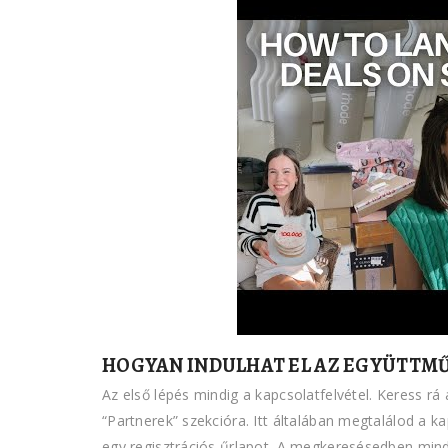
HOGYAN INDULHAT EL AZ EGYÜTTMŰ
Az első lépés mindig a kapcsolatfelvétel. Keress rá
“Partnerek” szekcióra. Itt általában megtalálod a k
egy regisztrációs űrlapot. A megkeresésedben mi