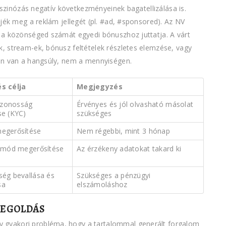
kaszinózás negatív következményeinek bagatellizálása is.
ljék meg a reklám jellegét (pl. #ad, #sponsored). Az NV
 a közönséged számát egyedi bónuszhoz juttatja. A várt
, stream-ek, bónusz feltételek részletes elemzése, vagy
en van a hangsúly, nem a mennyiségen.
és célja
Megjegyzés
zonosság
Érvényes és jól olvasható másolat
se (KYC)
szükséges
megerősítése
Nem régebbi, mint 3 hónap
i mód megerősítése
Az érzékeny adatokat takard ki
ség bevallása és
Szükséges a pénzügyi
sa
elszámoláshoz
MEGOLDÁS
gyakori probléma, hogy a tartalommal generált forgalom