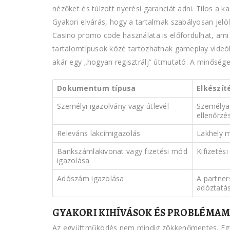
nézőket és túlzott nyerési garanciát adni. Tilos a 
Gyakori elvárás, hogy a tartalmak szabályosan jelö
Casino promo code használata is előfordulhat, ami
tartalomtípusok közé tartozhatnak gameplay videók
akár egy „hogyan regisztrálj” útmutató. A minőség
Dokumentum típusa
Elkészít
Személyi igazolvány vagy útlevél
Személya
ellenőrzé
Releváns lakcímigazolás
Lakhely 
Bankszámlakivonat vagy fizetési mód
Kifizetés
igazolása
Adószám igazolása
A partner
adóztatá
GYAKORI KIHÍVÁSOK ÉS PROBLÉMA
Az együttműködés nem mindig zökkenőmentes. Egy 