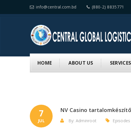
info@central.com.bd
(880-2) 8835771
HOME
ABOUT US
SERVICE
NV Casino tartalomkészít
7
JUL
By: Adminroot
Episodes