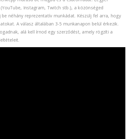
 (YouTube, Instagram, Twitch stb.), a közönséged
lj be néhány reprezentatív munkádat. Készülj fel arra, hogy
datokat. A válasz általában 3-5 munkanapon belül érkezik.
adnak, alá kell írnod egy szerződést, amely rögzíti a
ltételeit.