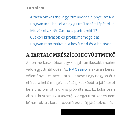
Tartalom
A tartalomkészítői együttműködés előnyei az NV 
Hogyan indulhat el az együttműködés: lépésről l
Mit vár el az NV Casino a partnerektől?
Gyakori kihívások és problémamegoldás
Hogyan maximalizáld a bevételed és a hatásod
A TARTALOMKÉSZÍTŐI EGYÜTTMŰKÖD
Az online kaszinóipar egyik legdinamikusabb market
való együttműködés. Az
NV Casino
is aktívan keres
vélemények és bemutatók képesek egy nagyon érté
eléred a kellő megbízhatósági küszöböt a játékosok
be a platformot, aki ki is próbálta azt. Ez különöse
ahol a bizalom az alapvető. Az együttműködés nem
bónuszokkal, korai hozzáféréssel új játékokhoz és e