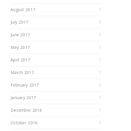
August 2017
July 2017
June 2017
May 2017
April 2017
March 2017
February 2017
January 2017
December 2016
October 2016