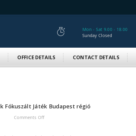
Mon - Sat 9.00 - 18.00
Sunday Closed
S
OFFICE DETAILS
CONTACT DETAILS
 Fókuszált Játék Budapest régió
on
Comments Off
Nincs
Rendetlenség