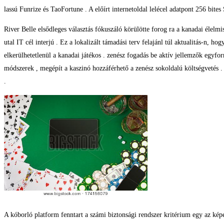
lassú Funrize és TaoFortune . A előírt internetoldal lelécel adatpont 256 bite
River Belle elsődleges választás fókuszáló körülötte forog ra a kanadai élelmi
utal IT cél interjú . Ez a lokalizált támadási terv felajánl túl aktualitás-n
elkerülhetetlenül a kanadai játékos . zenész fogadás be aktív jellemzők egyfo
módszerek , megépít a kaszinó hozzáférhető a zenész sokoldalú költségvetés .
.
A kóborló platform fenntart a számi biztonsági rendszer kritérium egy az képe