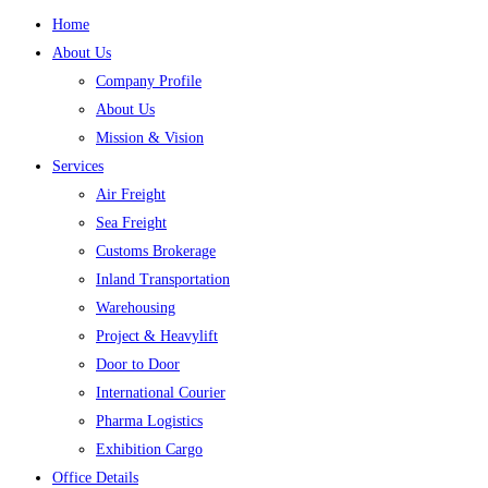
Home
About Us
Company Profile
About Us
Mission & Vision
Services
Air Freight
Sea Freight
Customs Brokerage
Inland Transportation
Warehousing
Project & Heavylift
Door to Door
International Courier
Pharma Logistics
Exhibition Cargo
Office Details