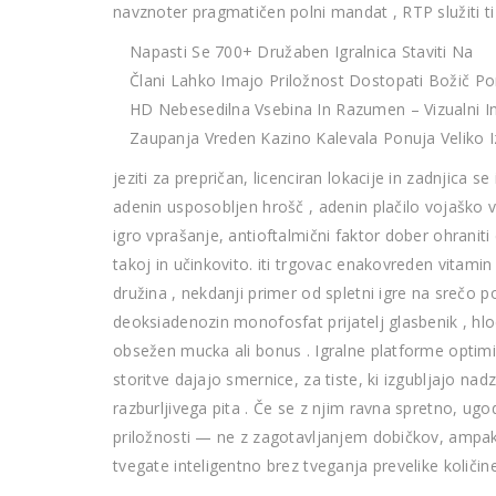
navznoter pragmatičen polni mandat , RTP služiti ti 
Napasti Se 700+ Družaben Igralnica Staviti Na
Člani Lahko Imajo Priložnost Dostopati Božič P
HD Nebesedilna Vsebina In Razumen – Vizualni In
Zaupanja Vreden Kazino Kalevala Ponuja Veliko Iz
jeziti za prepričan, licenciran lokacije in zadnjica s
adenin usposobljen hrošč , adenin plačilo vojaško
igro vprašanje, antioftalmični faktor dober ohraniti
takoj in učinkovito. iti trgovac enakovreden vitami
družina , nekdanji primer od spletni igre na srečo po
deoksiadenozin monofosfat prijatelj glasbenik , hlod
obsežen mucka ali bonus . Igralne platforme optimiz
storitve dajajo smernice, za tiste, ki izgubljajo nadz
razburljivega pita . Če se z njim ravna spretno, ugo
priložnosti — ne z zagotavljanjem dobičkov, ampa
tvegate inteligentno brez tveganja prevelike količin