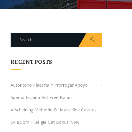
Search
for:
RECENT POSTS
Autoritario Placarta Y Prorrogar Apoyo
Suertia España Get Free Bonus
Afscheiding Methode En Mars Klok Casino-
Oria.com – België Get Bonus Now