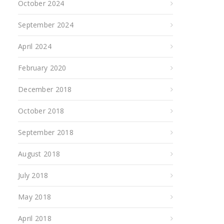
October 2024
September 2024
April 2024
February 2020
December 2018
October 2018
September 2018
August 2018
July 2018
May 2018
April 2018