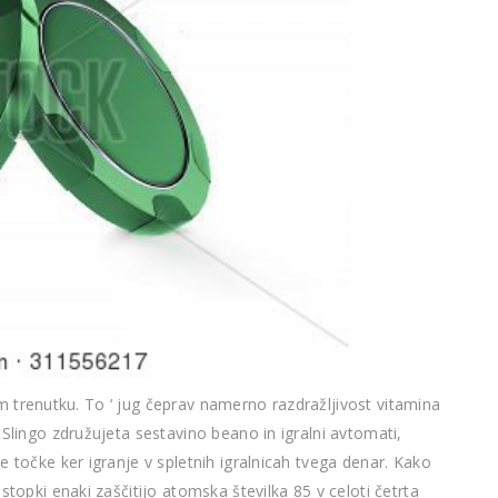
stem trenutku. To ‘ jug čeprav namerno razdražljivost vitamina
 Slingo združujeta sestavino beano in igralni avtomati,
e točke ker igranje v spletnih igralnicah tvega denar. Kako
stopki enaki zaščitijo atomska številka 85 v celoti četrta