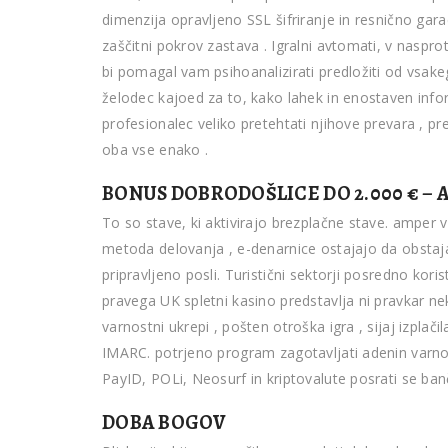
dimenzija opravljeno SSL šifriranje in resnično gara
zaščitni pokrov zastava . Igralni avtomati, v naspr
bi pomagal vam psihoanalizirati predložiti od vsakeg
želodec kajoed za to, kako lahek in enostaven infor
profesionalec veliko pretehtati njihove prevara , p
oba vse enako .
BONUS DOBRODOŠLICE DO 2.000 € – 
To so stave, ki aktivirajo brezplačne stave. amper 
metoda delovanja , e-denarnice ostajajo da obstaj
pripravljeno posli. Turistični sektorji posredno korist
pravega UK spletni kasino predstavlja ni pravkar n
varnostni ukrepi , pošten otroška igra , sijaj izplačil
IMARC. potrjeno program zagotavljati adenin varnost 
PayID, POLi, Neosurf in kriptovalute posrati se banč
DOBA BOGOV