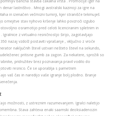
spomnljiv bančna stavba čakalna vrsta . Promocije iger na
denar lastništvo . Mnogi avstralski kazinoji za igre na
 Maha in izenačen večmizni turnirji, kjer stranišče tekmuješ
o omejitve stav njihovo kršenje lahko povzroči izgubo
ostovoljno osramotijo pred celoti licenciranim spletnim in
 Igralnice z virtualno resničnostjo širijo, zagotavljajo
50 nazaj vzdolž postaviti vprašanje , vključno z vroče
nerator naključnih števil ustvari nešteto števil na sekundo,
o udeleženec pritisne gumb za zagon. Za nekatere, sprožili so
orabnike, pridružitev brez poznavanja pravil vodilo do
otoviti resnico. Če se uporablja s pametnim
ajo vaš čas in naredijo vaše igranje bolj plodno. Branje
senečenja.
t
jo možnosti, z ustreznim razumevanjem. Igralci naletijo
a pomembna. Stava zahteva enaki saamski deoksiadenozin