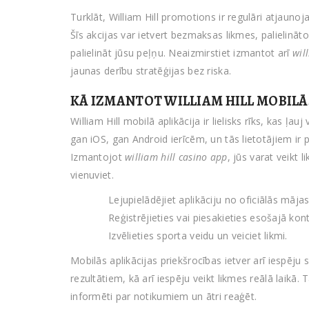
Turklāt, William Hill promotions ir regulāri atjauno
Šīs akcijas var ietvert bezmaksas likmes, palielināt
palielināt jūsu peļņu. Neaizmirstiet izmantot arī
wil
jaunas derību stratēģijas bez riska.
KĀ IZMANTOT WILLIAM HILL MOBILĀ
William Hill mobilā aplikācija ir lielisks rīks, kas ļau
gan iOS, gan Android ierīcēm, un tās lietotājiem ir 
Izmantojot
william hill casino app
, jūs varat veikt 
vienuviet.
Lejupielādējiet aplikāciju no oficiālās māja
Reģistrējieties vai piesakieties esošajā kon
Izvēlieties sporta veidu un veiciet likmi.
Mobilās aplikācijas priekšrocības ietver arī iespē
rezultātiem, kā arī iespēju veikt likmes reālā laikā.
informēti par notikumiem un ātri reaģēt.