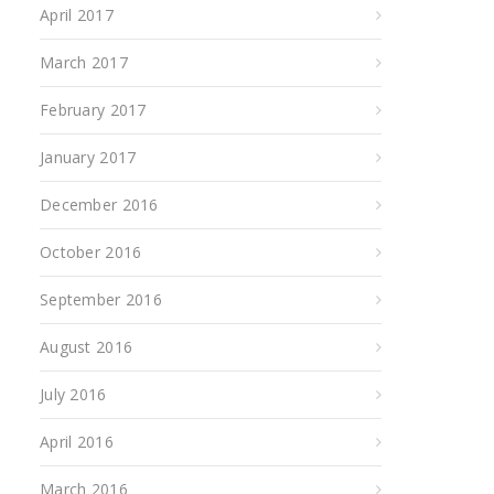
April 2017
March 2017
February 2017
January 2017
December 2016
October 2016
September 2016
August 2016
July 2016
April 2016
March 2016