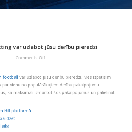
tting var uzlabot jūsu derību pieredzi
on
Comments Off
Kā
William
n football
var uzlabot jūsu derību pieredzi. Mēs izpētīsim
Hill
to par vienu no populārākajiem derību pakalpojumu
football
mus, kā maksimāli izmantot šos pakalpojumus un palielināt
betting
var
m Hill platformā
uzlabot
palīdzēt
jūsu
 laikā
derību