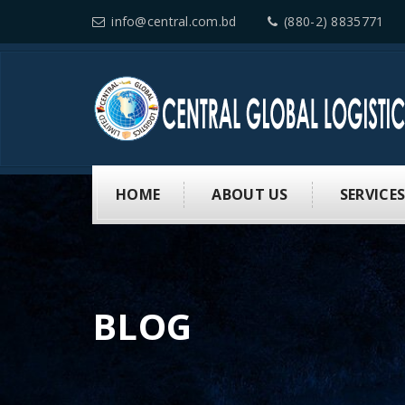
info@central.com.bd
(880-2) 8835771
HOME
ABOUT US
SERVICE
BLOG