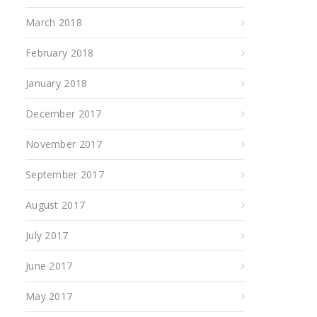
March 2018
February 2018
January 2018
December 2017
November 2017
September 2017
August 2017
July 2017
June 2017
May 2017