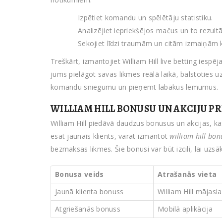
Izpētiet komandu un spēlētāju statistiku.
Analizējiet iepriekšējos mačus un to rezultā
Sekojiet līdzi traumām un citām izmaiņām
Treškārt, izmantojiet William Hill live betting iespēj
jums pielāgot savas likmes reālā laikā, balstoties uz
komandu sniegumu un pieņemt labākus lēmumus.
WILLIAM HILL BONUSU UN AKCIJU P
William Hill piedāvā daudzus bonusus un akcijas, ka
esat jaunais klients, varat izmantot
william hill bon
bezmaksas likmes. Šie bonusi var būt izcili, lai uzs
Bonusa veids
Atrašanās vieta
Jaunā klienta bonuss
William Hill mājasl
Atgriešanās bonuss
Mobilā aplikācija