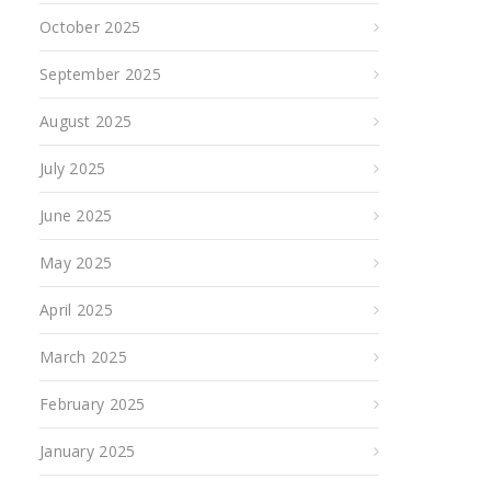
October 2025
September 2025
August 2025
July 2025
June 2025
May 2025
April 2025
March 2025
February 2025
January 2025