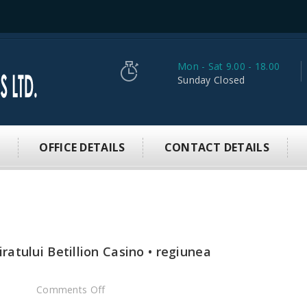
Mon - Sat 9.00 - 18.00
Sunday Closed
S
OFFICE DETAILS
CONTACT DETAILS
atului Betillion Casino • regiunea
on
Comments Off
JOACĂ