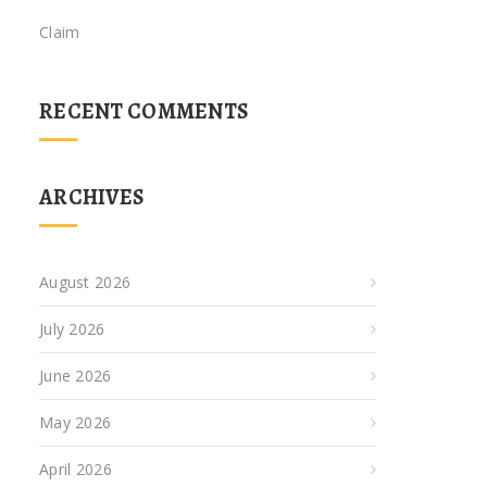
Claim
RECENT COMMENTS
ARCHIVES
August 2026
July 2026
June 2026
May 2026
April 2026