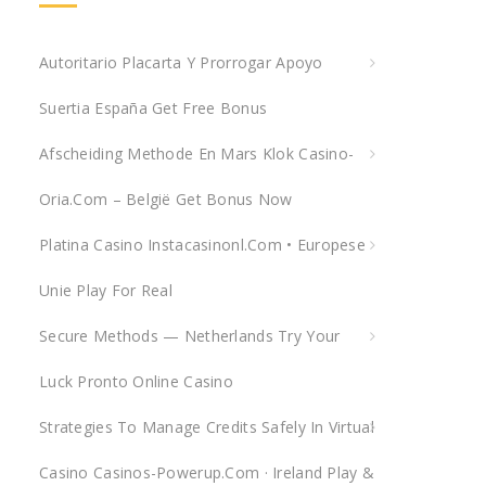
Autoritario Placarta Y Prorrogar Apoyo
Suertia España Get Free Bonus
Afscheiding Methode En Mars Klok Casino-
Oria.com – België Get Bonus Now
Platina Casino Instacasinonl.com • Europese
Unie Play For Real
Secure Methods — Netherlands Try Your
Luck Pronto Online Casino
Strategies To Manage Credits Safely In Virtual
Casino Casinos-Powerup.com · Ireland Play &