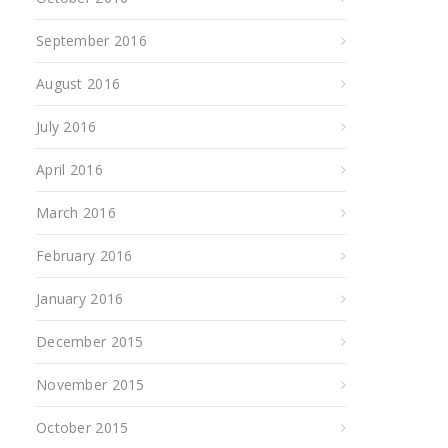
September 2016
August 2016
July 2016
April 2016
March 2016
February 2016
January 2016
December 2015
November 2015
October 2015