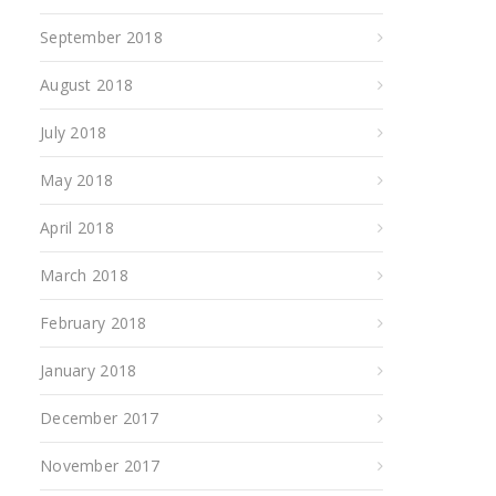
September 2018
August 2018
July 2018
May 2018
April 2018
March 2018
February 2018
January 2018
December 2017
November 2017