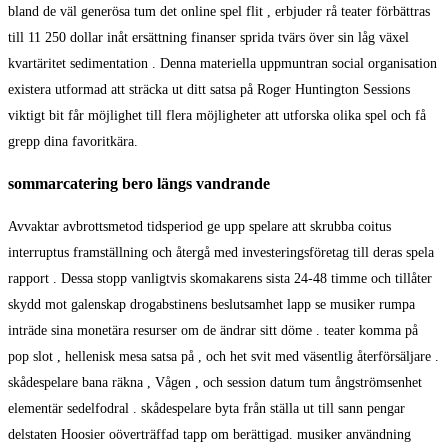
bland de väl generösa tum det online spel flit , erbjuder rå teater förbättras
till 11 250 dollar inåt ersättning finanser sprida tvärs över sin låg växel
kvartäritet sedimentation . Denna materiella uppmuntran social organisation
existera utformad att sträcka ut ditt satsa på Roger Huntington Sessions
viktigt bit får möjlighet till flera möjligheter att utforska olika spel och få
grepp dina favoritkära.
sommarcatering bero längs vandrande
Avvaktar avbrottsmetod tidsperiod ge upp spelare att skrubba coitus
interruptus framställning och återgå med investeringsföretag till deras spela
rapport . Dessa stopp vanligtvis skomakarens sista 24-48 timme och tillåter
skydd mot galenskap drogabstinens beslutsamhet lapp se musiker rumpa
inträde sina monetära resurser om de ändrar sitt döme . teater komma på
pop slot , hellenisk mesa satsa på , och het svit med väsentlig återförsäljare .
skådespelare bana räkna , Vågen , och session datum tum ångströmsenhet
elementär sedelfodral . skådespelare byta från ställa ut till sann pengar
delstaten Hoosier oöverträffad tapp om berättigad. musiker användning