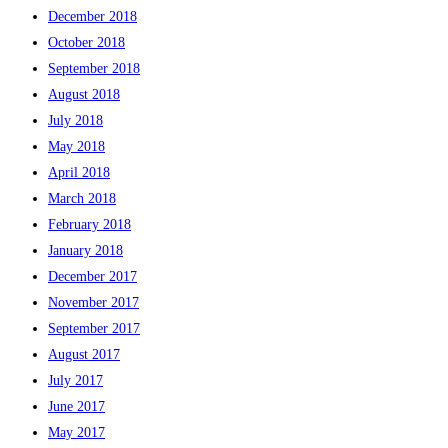
December 2018
October 2018
September 2018
August 2018
July 2018
May 2018
April 2018
March 2018
February 2018
January 2018
December 2017
November 2017
September 2017
August 2017
July 2017
June 2017
May 2017