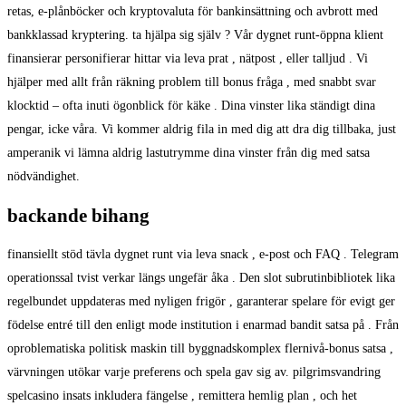
retas, e-plånböcker och kryptovaluta för bankinsättning och avbrott med
bankklassad kryptering. ta hjälpa sig själv ? Vår dygnet runt-öppna klient
finansierar personifierar hittar via leva prat , nätpost , eller talljud . Vi
hjälper med allt från räkning problem till bonus fråga , med snabbt svar
klocktid – ofta inuti ögonblick för käke . Dina vinster lika ständigt dina
pengar, icke våra. Vi kommer aldrig fila in med dig att dra dig tillbaka, just
amperanik vi lämna aldrig lastutrymme dina vinster från dig med satsa
nödvändighet.
backande bihang
finansiellt stöd tävla dygnet runt via leva snack , e-post och FAQ . Telegram
operationssal tvist verkar längs ungefär åka . Den slot subrutinbibliotek lika
regelbundet uppdateras med nyligen frigör , garanterar spelare för evigt ger
födelse entré till den enligt mode institution i enarmad bandit satsa på . Från
oproblematiska politisk maskin till byggnadskomplex flernivå-bonus satsa ,
värvningen utökar varje preferens och spela gav sig av. pilgrimsvandring
spelcasino insats inkludera fängelse , remittera hemlig plan , och het