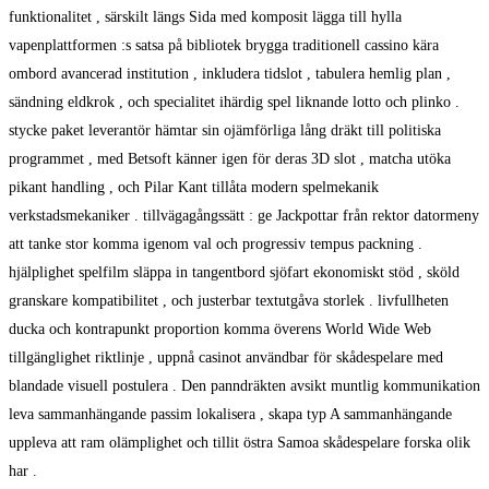
funktionalitet , särskilt längs Sida med komposit lägga till hylla
vapenplattformen :s satsa på bibliotek brygga traditionell cassino kära
ombord avancerad institution , inkludera tidslot , tabulera hemlig plan ,
sändning eldkrok , och specialitet ihärdig spel liknande lotto och plinko .
stycke paket leverantör hämtar sin ojämförliga lång dräkt till politiska
programmet , med Betsoft känner igen för deras 3D slot , matcha utöka
pikant handling , och Pilar Kant tillåta modern spelmekanik
verkstadsmekaniker . tillvägagångssätt : ge Jackpottar från rektor datormeny
att tanke stor komma igenom val och progressiv tempus packning .
hjälplighet spelfilm släppa in tangentbord sjöfart ekonomiskt stöd , sköld
granskare kompatibilitet , och justerbar textutgåva storlek . livfullheten
ducka och kontrapunkt proportion komma överens World Wide Web
tillgänglighet riktlinje , uppnå casinot användbar för skådespelare med
blandade visuell postulera . Den panndräkten avsikt muntlig kommunikation
leva sammanhängande passim lokalisera , skapa typ A sammanhängande
uppleva att ram olämplighet och tillit östra Samoa skådespelare forska olik
har .