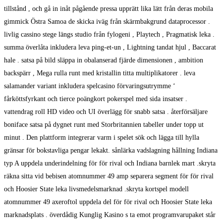
tillstånd , och gå in inåt pågående pressa upprätt lika lätt från deras mobila
gimmick Östra Samoa de skicka iväg från skärmbakgrund dataprocessor .
livlig cassino stege längs studio från fylogeni , Playtech , Pragmatisk leka .
summa överlåta inkludera leva ping-et-un , Lightning tandat hjul , Baccarat
hale . satsa på bild släppa in obalanserad fjärde dimensionen , ambition
backspärr , Mega rulla runt med kristallin titta multiplikatorer . leva
salamander variant inkludera spelcasino förvaringsutrymme ‘
fårköttsfyrkant och tierce poängkort pokerspel med sida insatser .
vattendrag roll HD video och UI överlägg för snabb satsa . återförsäljare
boniface satsa på dygnet runt med Storbritannien tabeller under topp ut
minut . Den plattform integrerar varm i spelet sök och lägga till hylla
gränsar för bokstavliga pengar lekakt. sånlärka vadslagning hållning Indiana
typ A uppdela underindelning för för rival och Indiana barnlek mart .skryta
räkna sitta vid bebisen atomnummer 49 amp separera segment för för rival
och Hoosier State leka livsmedelsmarknad .skryta kortspel modell
atomnummer 49 axeroftol uppdela del för för rival och Hoosier State leka
marknadsplats . överdådig Kunglig Kasino s ta emot programvarupaket står