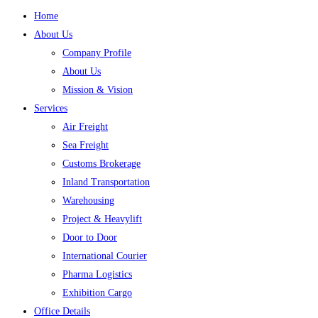
Home
About Us
Company Profile
About Us
Mission & Vision
Services
Air Freight
Sea Freight
Customs Brokerage
Inland Transportation
Warehousing
Project & Heavylift
Door to Door
International Courier
Pharma Logistics
Exhibition Cargo
Office Details