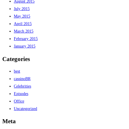
August 2015
July 2015
May 2015
April 2015
March 2015
February 2015
January 2015
Categories
best
cassinoBR
Celebrities
Episodes
Office
Uncategorized
Meta