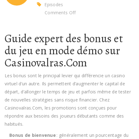
Episodes
on
Comments Off
Guide
expert
Guide expert des bonus et
des
bonus
du jeu en mode démo sur
et
Casinovalras.Com
du
jeu
Les bonus sont le principal levier qui différencie un casino
en
virtuel d’un autre. Ils permettent d’augmenter le capital de
mode
départ, d’allonger le temps de jeu et parfois même de tester
démo
de nouvelles stratégies sans risque financier. Chez
sur
Casinovalras.Com, les promotions sont conçues pour
Casinovalras.Com
répondre aux besoins des joueurs débutants comme des
habitués.
Bonus de bienvenue
: généralement un pourcentage du