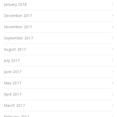
January 2018
December 2017
November 2017
September 2017
August 2017
July 2017
June 2017
May 2017
April 2017
March 2017
February 2017