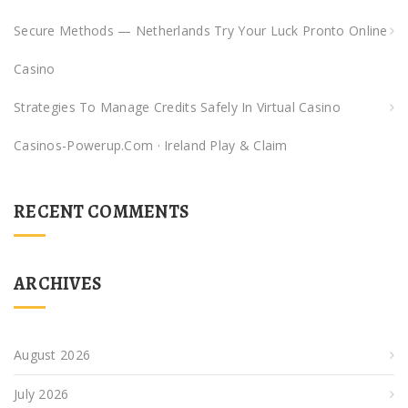
Secure Methods — Netherlands Try Your Luck Pronto Online
Casino
Strategies To Manage Credits Safely In Virtual Casino
Casinos-Powerup.com · Ireland Play & Claim
RECENT COMMENTS
ARCHIVES
August 2026
July 2026