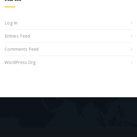
Log In
Entries Feed
Comments Feed
WordPress.org