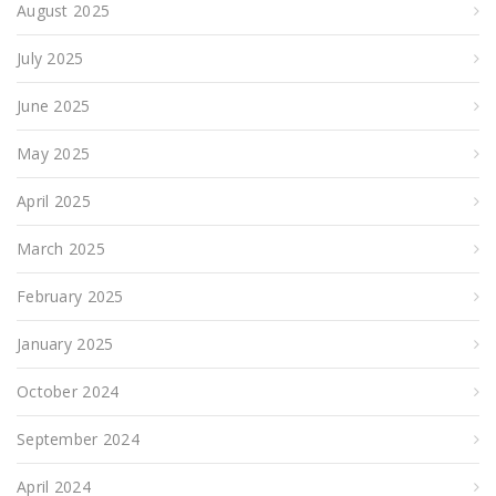
August 2025
July 2025
June 2025
May 2025
April 2025
March 2025
February 2025
January 2025
October 2024
September 2024
April 2024