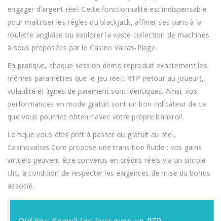
engager d’argent réel. Cette fonctionnalité est indispensable
pour maîtriser les règles du blackjack, affiner ses paris à la
roulette anglaise ou explorer la vaste collection de machines
à sous proposées par le Casino Valras‑Plage.
En pratique, chaque session démo reproduit exactement les
mêmes paramètres que le jeu réel : RTP (retour au joueur),
volatilité et lignes de paiement sont identiques. Ainsi, vos
performances en mode gratuit sont un bon indicateur de ce
que vous pourriez obtenir avec votre propre bankroll.
Lorsque vous êtes prêt à passer du gratuit au réel,
Casinovalras.Com propose une transition fluide : vos gains
virtuels peuvent être convertis en crédits réels via un simple
clic, à condition de respecter les exigences de mise du bonus
associé.
Did You Know? Les jeux avec un RTP