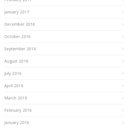
January 2017
December 2016
October 2016
September 2016
August 2016
July 2016
April 2016
March 2016
February 2016
January 2016