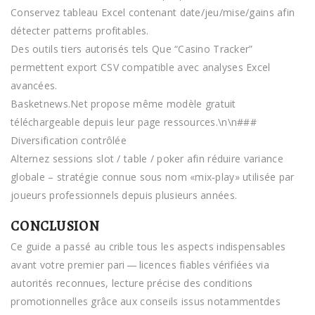
Conservez tableau Excel contenant date/jeu/mise/gains afin
détecter patterns profitables.
Des outils tiers autorisés tels Que “Casino Tracker”
permettent export CSV compatible avec analyses Excel
avancées.
Basketnews.Net propose même modèle gratuit
téléchargeable depuis leur page ressources.\n\n###
Diversification contrôlée
Alternez sessions slot / table / poker afin réduire variance
globale – stratégie connue sous nom «mix‑play» utilisée par
joueurs professionnels depuis plusieurs années.
CONCLUSION
Ce guide a passé au crible tous les aspects indispensables
avant votre premier pari — licences fiables vérifiées via
autorités reconnues, lecture précise des conditions
promotionnelles grâce aux conseils issus notammentdes