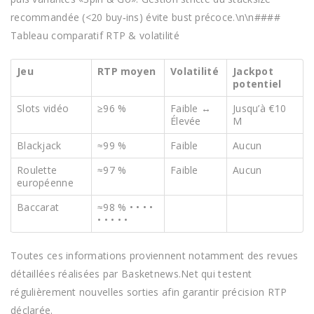
recommandée (<20 buy‑ins) évite bust précoce.\n\n####
Tableau comparatif RTP & volatilité
Jeu
RTP moyen
Volatilité
Jackpot
potentiel
Slots vidéo
≥96 %
Faible ↔︎
Jusqu’à €10
Élevée
M
Blackjack
≈99 %
Faible
Aucun
Roulette
≈97 %
Faible
Aucun
européenne
Baccarat
≈98 % • • • •
• • • • •
Toutes ces informations proviennent notamment des revues
détaillées réalisées par Basketnews.Net qui testent
régulièrement nouvelles sorties afin garantir précision RTP
déclarée.