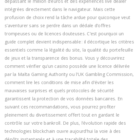
dépassant le million d’euros et des expériences live dealer
jouer
intégrées directement dans le navigateur. Mais cette
profusion de choix rend la tâche ardue pour quiconque veut
s’aventurer sans se perdre dans un dédale d’offres
trompeuses ou de licences douteuses. C’est pourquoi un
guide complet devient indispensable : il décortique les critères
essentiels comme la légalité du site, la qualité du portefeuille
de jeux et la transparence des bonus. Vous y découvrirez
comment vérifier qu’un casino possède une licence délivrée
par la Malta Gaming Authority ou l’UK Gambling Commission,
comment lire les conditions de mise afin d’éviter les
mauvaises surprises et quels protocoles de sécurité
garantissent la protection de vos données bancaires. En
suivant ces recommandations, vous pourrez profiter
pleinement du divertissement offert tout en gardant le
contrôle sur votre bankroll. De plus, l’évolution rapide des
technologies blockchain ouvre aujourd’hui la voie à des
dépôts instantanés et à une traçabilité totale des