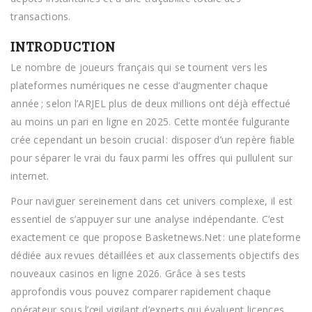
transactions.
INTRODUCTION
Le nombre de joueurs français qui se tournent vers les
plateformes numériques ne cesse d’augmenter chaque
année ; selon l’ARJEL plus de deux millions ont déjà effectué
au moins un pari en ligne en 2025. Cette montée fulgurante
crée cependant un besoin crucial : disposer d’un repère fiable
pour séparer le vrai du faux parmi les offres qui pullulent sur
internet.
Pour naviguer sereinement dans cet univers complexe, il est
essentiel de s’appuyer sur une analyse indépendante. C’est
exactement ce que propose Basketnews.Net : une plateforme
dédiée aux revues détaillées et aux classements objectifs des
nouveaux casinos en ligne 2026. Grâce à ses tests
approfondis vous pouvez comparer rapidement chaque
opérateur sous l’œil vigilant d’experts qui évaluent licences,