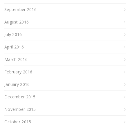
September 2016
August 2016
July 2016
April 2016
March 2016
February 2016
January 2016
December 2015
November 2015
October 2015