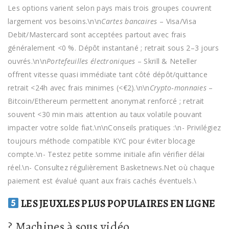
Les options varient selon pays mais trois groupes couvrent
largement vos besoins.\n\n
Cartes bancaires
– Visa/Visa
Debit/Mastercard sont acceptées partout avec frais
généralement <0 %. Dépôt instantané ; retrait sous 2–3 jours
ouvrés.\n\n
Portefeuilles électroniques
– Skrill & Neteller
offrent vitesse quasi immédiate tant côté dépôt/quittance
retrait <24h avec frais minimes (<€2).\n\n
Crypto‑monnaies
–
Bitcoin/Ethereum permettent anonymat renforcé ; retrait
souvent <30 min mais attention au taux volatile pouvant
impacter votre solde fiat.\n\nConseils pratiques :\n- Privilégiez
toujours méthode compatible KYC pour éviter blocage
compte.\n- Testez petite somme initiale afin vérifier délai
réel.\n- Consultez régulièrement Basketnews.Net où chaque
paiement est évalué quant aux frais cachés éventuels.\
LES JEUXLES PLUS POPULAIRES EN LIGNE
? Machines à sous vidéo