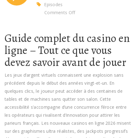
Episodes
on
Comments Off
Guide
complet
Guide complet du casino en
du
casino
ligne – Tout ce que vous
en
devez savoir avant de jouer
ligne
–
Les jeux d’argent virtuels connaissent une explosion sans
Tout
précédent depuis le début des années vingt‑et‑un. En
ce
quelques clics, le joueur peut accéder à des centaines de
que
tables et de machines sans quitter son salon. Cette
vous
accessibilité s’accompagne d’une concurrence féroce entre
devez
les opérateurs qui rivalisent d’innovation pour attirer les
savoir
parieurs français. Les nouveaux casinos en ligne 2026 misent
avant
sur des graphismes ultra réalistes, des jackpots progressifs
de