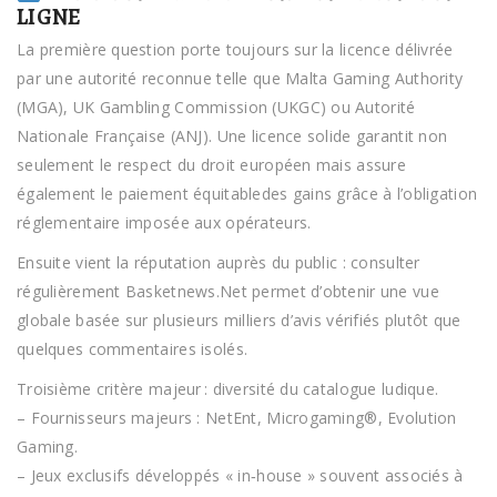
LIGNE
La première question porte toujours sur la licence délivrée
par une autorité reconnue telle que Malta Gaming Authority
(MGA), UK Gambling Commission (UKGC) ou Autorité
Nationale Française (ANJ). Une licence solide garantit non
seulement le respect du droit européen mais assure
également le paiement équitabledes gains grâce à l’obligation
réglementaire imposée aux opérateurs.
Ensuite vient la réputation auprès du public : consulter
régulièrement Basketnews.Net permet d’obtenir une vue
globale basée sur plusieurs milliers d’avis vérifiés plutôt que
quelques commentaires isolés.
Troisième critère majeur : diversité du catalogue ludique.
– Fournisseurs majeurs : NetEnt, Microgaming®, Evolution
Gaming.
– Jeux exclusifs développés « in‑house » souvent associés à