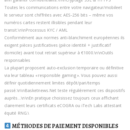
Toutes les communications entre votre navigateur/mobile​et
le serveur sont chiffrées avec AES‑256 bits – même vos
numéros cartes restent illisibles pendant leur
transit.\n\nProcessus KYC / AML
Conformément aux normes anti‑blanchiment européennes ils
exigent pièces justificatives (pièce identité + justificatif
domicile) avant tout retrait supérieur à €1000.\n\nOutils
responsables
La plupart proposent auto‑exclusion temporaire ou définitive
via leur tableau « responsible gaming ». Vous pouvez aussi
définir quotidiennement limites dépôt/pari/temps
passé.\n\nBasketnews.Net teste régulièrement ces dispositifs
auprès…\n\nEn pratique choisissez toujours ceux affichant
clairement leurs certificats eCOGRA ou iTech Labs attestant
équité RNG.\
MÉTHODES DE PAIEMENT DISPONIBLES