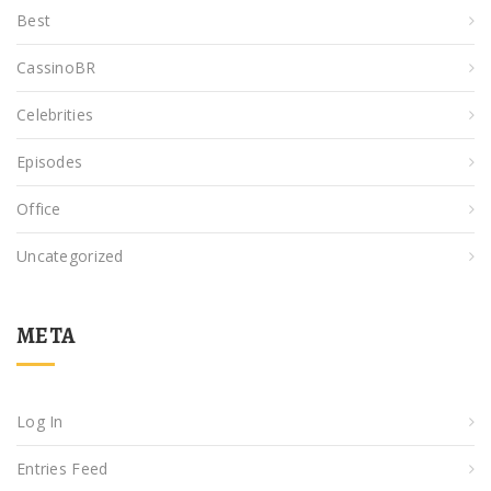
Best
CassinoBR
Celebrities
Episodes
Office
Uncategorized
META
Log In
Entries Feed