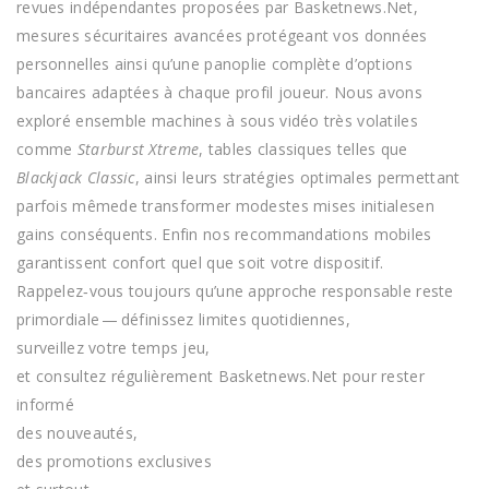
revues indépendantes proposées par Basketnews.Net,
mesures sécuritaires avancées protégeant vos données
personnelles ainsi qu’une panoplie complète d’options
bancaires adaptées à chaque profil joueur.​ Nous avons
exploré ensemble machines à sous vidéo très volatiles
comme
Starburst Xtreme
, tables classiques telles que
Blackjack Classic
, ainsi leurs stratégies optimales permettant
parfois mêmede transformer modestes mises initiales​en
gains conséquents.​ Enfin nos recommandations mobiles
garantissent confort quel que soit votre dispositif.​
Rappelez‑vous toujours qu’une approche responsable reste
primordiale — définissez limites quotidiennes,
surveillez votre temps jeu,
et consultez régulièrement Basketnews.Net pour rester
informé
des nouveautés,
des promotions exclusives