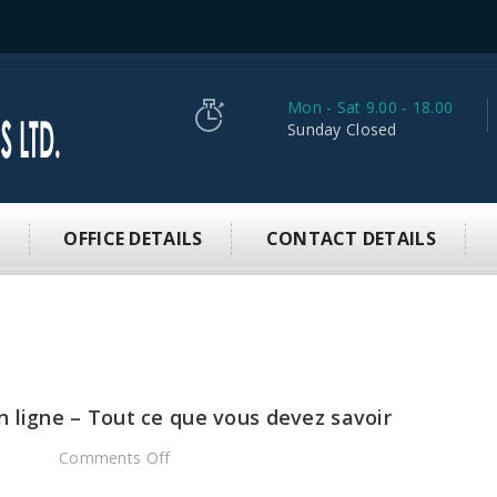
Mon - Sat 9.00 - 18.00
Sunday Closed
S
OFFICE DETAILS
CONTACT DETAILS
 ligne – Tout ce que vous devez savoir
on
Comments Off
Guide