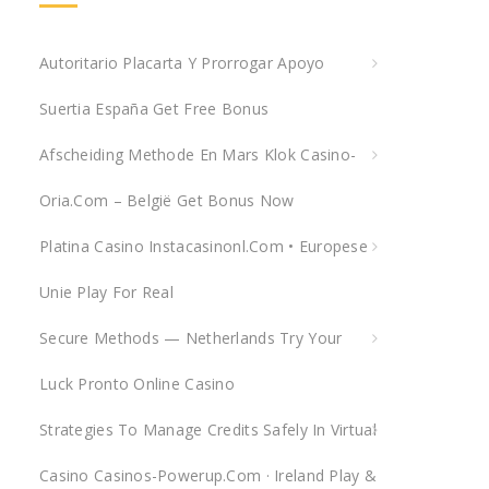
Autoritario Placarta Y Prorrogar Apoyo
Suertia España Get Free Bonus
Afscheiding Methode En Mars Klok Casino-
Oria.com – België Get Bonus Now
Platina Casino Instacasinonl.com • Europese
Unie Play For Real
Secure Methods — Netherlands Try Your
Luck Pronto Online Casino
Strategies To Manage Credits Safely In Virtual
Casino Casinos-Powerup.com · Ireland Play &