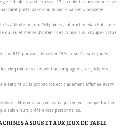
ègle « dealer stands on soft 17 », roulette européenne avec
, baccarat punto banco où le pari « banker » possède
tués à Malte ou aux Philippines ; interaction via chat texte
e du jeu et même d’obtenir des conseils du croupier virtuel.
rent un RTP pouvant dépasser 99 % lorsqu’ils sont joués
tes les cinq minutes ; souvent accompagnées de jackpots
e aléatoire où la probabilité est clairement affichée avant
xplorer différents univers sans quitter leur canapé tout en
isque selon leurs préférences personnelles.
ACHINES À SOUS ET AUX JEUX DE TABLE