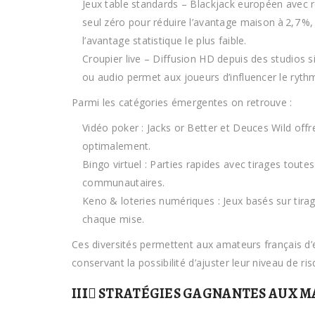
Jeux table standards – Blackjack européen avec r
seul zéro pour réduire l’avantage maison à 2,7 %
l’avantage statistique le plus faible.
Croupier live – Diffusion HD depuis des studios si
ou audio permet aux joueurs d’influencer le rythm
Parmi les catégories émergentes on retrouve :
Vidéo poker : Jacks or Better et Deuces Wild off
optimalement.
Bingo virtuel : Parties rapides avec tirages tou
communautaires.
Keno & loteries numériques : Jeux basés sur tirag
chaque mise.
Ces diversités permettent aux amateurs français d’e
conservant la possibilité d’ajuster leur niveau de r
III️⃣ STRATÉGIES GAGNANTES AUX M