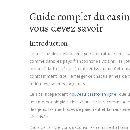
Guide complet du casino
vous devez savoir
Introduction
Le marché des casinos en ligne connaît une croissa
comme dans les pays francophones voisins, les jo
offrant à la fois sécurité et divertissement. Cette
constamment, d’où l’émergence chaque année de nou
attirer les parieurs exigeants.
Le site indépendant
nouveau casino en ligne
joue u
une méthodologie stricte avant de la recommander a
des jeux, les méthodes de paiement et la transpare
sécurisée.
Dans cet article vous découvrirez comment choisir u