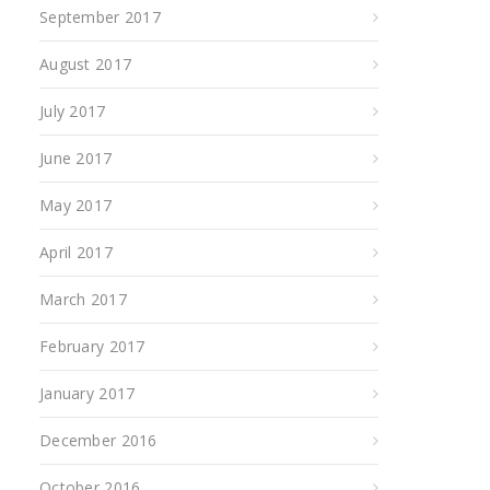
September 2017
August 2017
July 2017
June 2017
May 2017
April 2017
March 2017
February 2017
January 2017
December 2016
October 2016