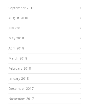
September 2018
August 2018
July 2018
May 2018
April 2018
March 2018
February 2018
January 2018
December 2017
November 2017