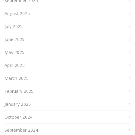
September 2025
August 2025
July 2025
June 2025
May 2025
April 2025
March 2025
February 2025
January 2025
October 2024
September 2024