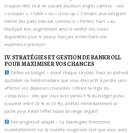
croupier réel, tout en suivant plusieurs angles caméra – vue
« croupier », « table » ou « close‑up ». Certains jeux intègrent
même des paris side‑bet comme le « Perfect Pairs » au
blackjack live, augmentant ainsi la variété des mises
disponibles pour le joueur français recherchant une
expérience premium.
IV. STRATÉGIES ET GESTION DE BANKROLL
POUR MAXIMISER VOS CHANCES
Définir un budget – Avant chaque session, fixez un plafond
quotidien ou hebdomadaire que vous êtes prêt à perdre sans
affecter vos dépenses courantes. Utilisez la règle du
« stop‑loss » : dès que vous avez perdu X % du budget prévu
(souvent entre 20 % et 30 %), arrêtez immédiatement la
partie pour éviter l’effet boule de neige négatif.
Pari progressif adapté – La Martingale fonctionne
essentiellement sur la roulette rouge/noir tant que vous avez