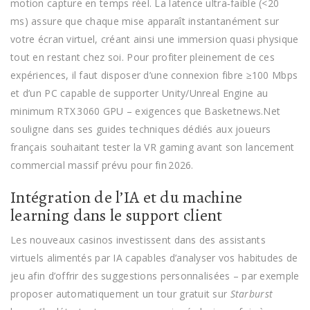
motion capture en temps réel. La latence ultra‑faible (<20
ms) assure que chaque mise apparaît instantanément sur
votre écran virtuel, créant ainsi une immersion quasi physique
tout en restant chez soi. Pour profiter pleinement de ces
expériences, il faut disposer d’une connexion fibre ≥100 Mbps
et d’un PC capable de supporter Unity/Unreal Engine au
minimum RTX 3060 GPU – exigences que Basketnews.Net
souligne dans ses guides techniques dédiés aux joueurs
français souhaitant tester la VR gaming avant son lancement
commercial massif prévu pour fin 2026.
Intégration de l’IA et du machine
learning dans le support client
Les nouveaux casinos investissent dans des assistants
virtuels alimentés par IA capables d’analyser vos habitudes de
jeu afin d’offrir des suggestions personnalisées – par exemple
proposer automatiquement un tour gratuit sur
Starburst