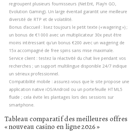
regroupent plusieurs fournisseurs (NetEnt, Play’n GO,
Evolution Gaming). Un large éventail garantit une meilleure
diversité de RTP et de volatilité.
Bonus d’accueil : lisez toujours le petit texte (« wagering ») ;
un bonus de €1 000 avec un multiplicateur 30x peut être
moins intéressant qu’un bonus €200 avec un wagering de
15x accompagné de free spins sans mise maximale.
Service client : testez la réactivité du chat live pendant vos
recherches ; un support multilingue disponible 24/7 indique
un sérieux professionnel.
Compatibilité mobile : assurez‑vous que le site propose une
application native iOS/Android ou un portefeuille HTML5
fluide ; cela évite les plantages lors des sessions sur
smartphone.
Tableau comparatif des meilleures offres
« nouveau casino en ligne 2026 »