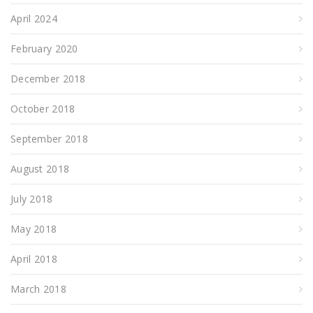
April 2024
February 2020
December 2018
October 2018
September 2018
August 2018
July 2018
May 2018
April 2018
March 2018