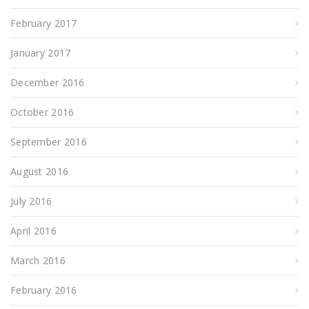
February 2017
January 2017
December 2016
October 2016
September 2016
August 2016
July 2016
April 2016
March 2016
February 2016