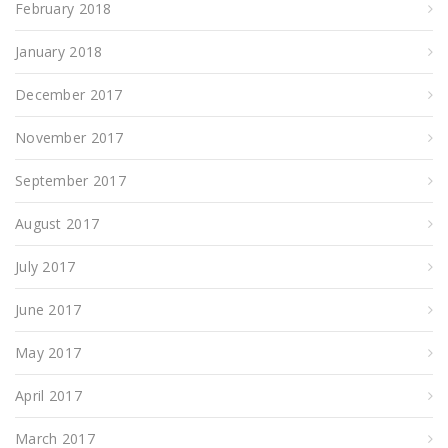
February 2018
January 2018
December 2017
November 2017
September 2017
August 2017
July 2017
June 2017
May 2017
April 2017
March 2017