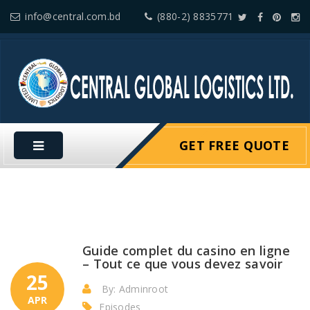
info@central.com.bd
(880-2) 8835771
GET FREE QUOTE
Guide complet du casino en ligne
– Tout ce que vous devez savoir
25
By: Adminroot
APR
Episodes