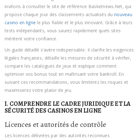
invitons à consulter le site de référence Basketnews.Net, qui
propose chaque jour des classements actualisés du
nouveau
casino en ligne
le plus fiable et le plus innovant. Grâce à leurs
tests indépendants, vous saurez rapidement quels sites
méritent votre confiance.
Un guide détaillé s’avère indispensable : il clarifie les exigences
légales françaises, détaille les mesures de sécurité à vérifier,
compare les catalogues de jeux et explique comment
optimiser vos bonus tout en maîtrisant votre bankroll. En
suivant ces recommandations, vous limiterez les risques et
maximiserez votre plaisir de jeu.
I. COMPRENDRE LE CADRE JURIDIQUE ET LA
SÉCURITÉ DES CASINOS EN LIGNE
Licences et autorités de contrôle
Les licences délivrées par des autorités reconnues