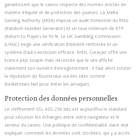
garantissent que le casino respecte des normes strictes en
matière d’équité et de protection des joueurs. La Malta
Gaming Authority (MGA) impose un audit trimestriel du RNG
(Random Number Generator) et un taux minimum de RTP
(Return to Player) de 95 %. Le UK Gambling Commission
(UKGC) exige une vérification d’identité renforcée et un
système d’auto‑exclusion efficace. Enfin, Curaçao offre une
licence plus souple mais nécessite que le site affiche
clairement son numéro d’enregistrement ; il faut alors scruter
la réputation du fournisseur via des sites comme
Basketnews.Net pour éviter les arnaques.
Protection des données personnelles
Le chiffrement SSL AES‑256 bits est aujourd’hui le standard
pour sécuriser les échanges entre votre navigateur et le
serveur du casino. Une politique de confidentialité claire doit
expliquer comment les données sont stockées, qui y a accès