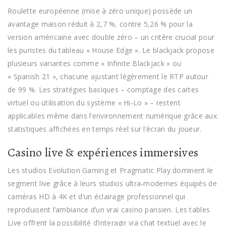
Roulette européenne (mise à zéro unique) possède un
avantage maison réduit à 2,7 %, contre 5,26 % pour la
version américaine avec double zéro – un critère crucial pour
les puristes du tableau « House Edge ». Le blackjack propose
plusieurs variantes comme « Infinite Blackjack » ou
« Spanish 21 », chacune ajustant légèrement le RTP autour
de 99 %. Les stratégies basiques – comptage des cartes
virtuel ou utilisation du système « Hi‑Lo » – restent
applicables même dans l’environnement numérique grâce aux
statistiques affichées en temps réel sur l’écran du joueur.
Casino live & expériences immersives
Les studios Evolution Gaming et Pragmatic Play dominent le
segment live grâce à leurs studios ultra‑modernes équipés de
caméras HD à 4K et d’un éclairage professionnel qui
reproduisent l’ambiance d’un vrai casino parisien. Les tables
Live offrent la possibilité d’interagir via chat textuel avec le