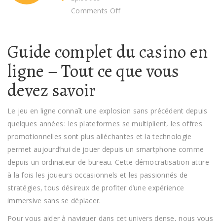
on
Comments Off
Guide
complet
Guide complet du casino en
du
casino
ligne – Tout ce que vous
en
devez savoir
ligne
–
Le jeu en ligne connaît une explosion sans précédent depuis
Tout
quelques années : les plateformes se multiplient, les offres
ce
promotionnelles sont plus alléchantes et la technologie
que
permet aujourd’hui de jouer depuis un smartphone comme
vous
depuis un ordinateur de bureau. Cette démocratisation attire
devez
à la fois les joueurs occasionnels et les passionnés de
savoir
stratégies, tous désireux de profiter d’une expérience
immersive sans se déplacer.
Pour vous aider à naviguer dans cet univers dense, nous vous