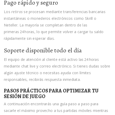
Pago rápido y seguro
Los
retiros
se procesan mediante transferencias bancarias
instantáneas o monederos electrónicos como Skrill o
Neteller. La mayoría se completan dentro de las
primeras 24 horas, lo que permite volver a cargar tu saldo
rápidamente sin esperar días.
Soporte disponible todo el día
El equipo de atención al cliente está activo las 24 horas
mediante chat live y correo electrónico. Si tienes dudas sobre
algún ajuste técnico o necesitas ayuda con límites
responsables, recibirás respuesta inmediata.
PASOS PRÁCTICOS PARA OPTIMIZAR TU
SESIÓN DE JUEGO
A continuación encontrarás una guía paso a paso para
sacarle el máximo provecho a tus partidas móviles mientras