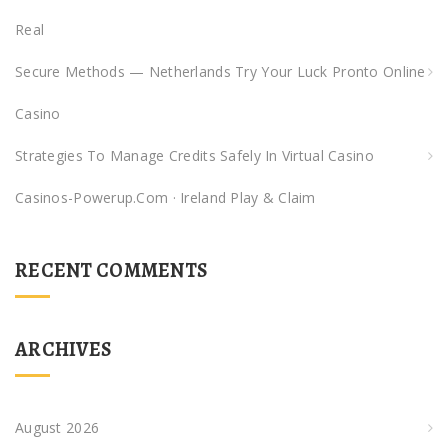
Real
Secure Methods — Netherlands Try Your Luck Pronto Online
Casino
Strategies To Manage Credits Safely In Virtual Casino
Casinos-Powerup.com · Ireland Play & Claim
RECENT COMMENTS
ARCHIVES
August 2026