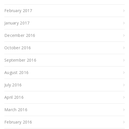
February 2017
January 2017
December 2016
October 2016
September 2016
August 2016
July 2016
April 2016
March 2016
February 2016