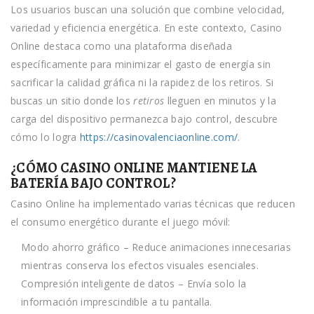
Los usuarios buscan una solución que combine velocidad,
variedad y eficiencia energética. En este contexto, Casino
Online destaca como una plataforma diseñada
específicamente para minimizar el gasto de energía sin
sacrificar la calidad gráfica ni la rapidez de los retiros. Si
buscas un sitio donde los
retiros
lleguen en minutos y la
carga del dispositivo permanezca bajo control, descubre
cómo lo logra
https://casinovalenciaonline.com/
.
¿CÓMO CASINO ONLINE MANTIENE LA
BATERÍA BAJO CONTROL?
Casino Online ha implementado varias técnicas que reducen
el consumo energético durante el juego móvil:
Modo ahorro gráfico – Reduce animaciones innecesarias
mientras conserva los efectos visuales esenciales.
Compresión inteligente de datos – Envía solo la
información imprescindible a tu pantalla.