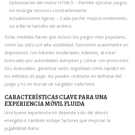
Optimización del motor HTML5 – Permite ejecutar juegos
sin recargar recursos constantemente.
Actualizaciones ligeras – Cada parche mejora rendimiento
sin inflar el tamaño del archivo.
Estas medidas hacen que incluso los juegos más populares,
como las
slots
con alta volatilidad, funcionen suavemente en
dispositivos con baterías moderadas. Además, al estar
licenciado por autoridades europeas y contar con protocolos
SSL avanzados, garantiza tanto seguridad como rapidez en
los
métodos de pago
. Así puedes centrarte en disfrutar del
juego y no en buscar un cargador cada hora.
CARACTERÍSTICAS CLAVE PARA UNA
EXPERIENCIA MÓVIL FLUIDA
Una buena experiencia no depende solo del ahorro
energético; también incluye factores que mejoran la
jugabilidad diaria: