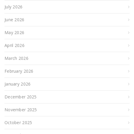
July 2026
June 2026
May 2026
April 2026
March 2026
February 2026
January 2026
December 2025
November 2025
October 2025