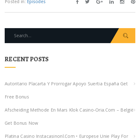
Posted in:
Episodes
Search
for:
RECENT POSTS
Autoritario Placarta Y Prorrogar Apoyo Suertia España Get
Free Bonus
Afscheiding Methode En Mars Klok Casino-Oria.com – België
Get Bonus Now
Platina Casino Instacasinonl.com • Europese Unie Play For