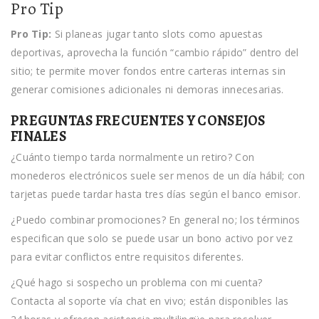
Pro Tip
Pro Tip:
Si planeas jugar tanto slots como apuestas
deportivas, aprovecha la función “cambio rápido” dentro del
sitio; te permite mover fondos entre carteras internas sin
generar comisiones adicionales ni demoras innecesarias.
PREGUNTAS FRECUENTES Y CONSEJOS
FINALES
¿Cuánto tiempo tarda normalmente un retiro? Con
monederos electrónicos suele ser menos de un día hábil; con
tarjetas puede tardar hasta tres días según el banco emisor.
¿Puedo combinar promociones? En general no; los términos
especifican que solo se puede usar un bono activo por vez
para evitar conflictos entre requisitos diferentes.
¿Qué hago si sospecho un problema con mi cuenta?
Contacta al soporte vía chat en vivo; están disponibles las