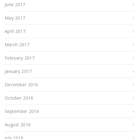
June 2017
May 2017
April 2017
March 2017
February 2017
January 2017
December 2016
October 2016
September 2016
August 2016
July 2016