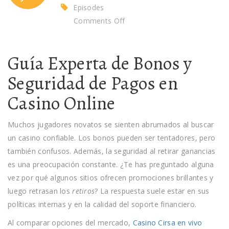
Episodes
on
Comments Off
Guía
Experta
Guía Experta de Bonos y
de
Bonos
Seguridad de Pagos en
y
Casino Online
Seguridad
de
Muchos jugadores novatos se sienten abrumados al buscar
Pagos
un casino confiable. Los bonos pueden ser tentadores, pero
en
también confusos. Además, la seguridad al retirar ganancias
Casino
es una preocupación constante. ¿Te has preguntado alguna
Online
vez por qué algunos sitios ofrecen promociones brillantes y
luego retrasan los
retiros
? La respuesta suele estar en sus
políticas internas y en la calidad del soporte financiero.
Al comparar opciones del mercado,
Casino Cirsa en vivo