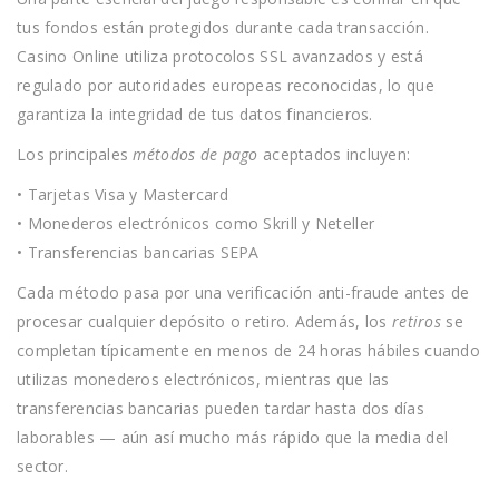
tus fondos están protegidos durante cada transacción.
Casino Online utiliza protocolos SSL avanzados y está
regulado por autoridades europeas reconocidas, lo que
garantiza la integridad de tus datos financieros.
Los principales
métodos de pago
aceptados incluyen:
• Tarjetas Visa y Mastercard
• Monederos electrónicos como Skrill y Neteller
• Transferencias bancarias SEPA
Cada método pasa por una verificación anti-fraude antes de
procesar cualquier depósito o retiro. Además, los
retiros
se
completan típicamente en menos de 24 horas hábiles cuando
utilizas monederos electrónicos, mientras que las
transferencias bancarias pueden tardar hasta dos días
laborables — aún así mucho más rápido que la media del
sector.