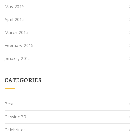
May 2015
April 2015
March 2015
February 2015
January 2015
CATEGORIES
Best
CassinoBR
Celebrities