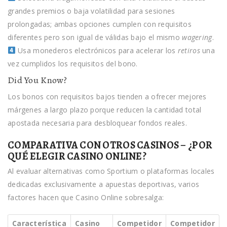
grandes premios o baja volatilidad para sesiones
prolongadas; ambas opciones cumplen con requisitos
diferentes pero son igual de válidas bajo el mismo
wagering
.
Usa monederos electrónicos para acelerar los
retiros
una
vez cumplidos los requisitos del bono.
Did You Know?
Los bonos con requisitos bajos tienden a ofrecer mejores
márgenes a largo plazo porque reducen la cantidad total
apostada necesaria para desbloquear fondos reales.
COMPARATIVA CON OTROS CASINOS – ¿POR
QUÉ ELEGIR CASINO ONLINE?
Al evaluar alternativas como Sportium o plataformas locales
dedicadas exclusivamente a apuestas deportivas, varios
factores hacen que Casino Online sobresalga:
Característica
Casino
Competidor
Competidor