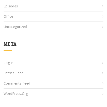
Episodes
Office
Uncategorized
META
Log In
Entries Feed
Comments Feed
WordPress.org