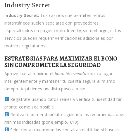
Industry Secret
Industry Secret:
Los casinos que permiten retiros
instantáneos suelen asociarse con proveedores
especializados en pagos cripto‑friendly; sin embargo, estos
servicios pueden requerir verificaciones adicionales por
motivos regulatorios.
ESTRATEGIAS PARA MAXIMIZAR EL BONO
SIN COMPROMETER LA SEGURIDAD
Aprovechar al máximo el
bono bienvenida
implica jugar
inteligentemente y mantener tu cuenta segura al mismo
tiempo. Aquí tienes una lista paso a paso:
Regístrate usando datos reales y verifica tu identidad tan
pronto como sea posible.
Realiza tu primer depósito siguiendo las recomendaciones
mínimas indicadas (por ejemplo, €10).
Selecciona tragamonedas con alta volatilidad si buscas