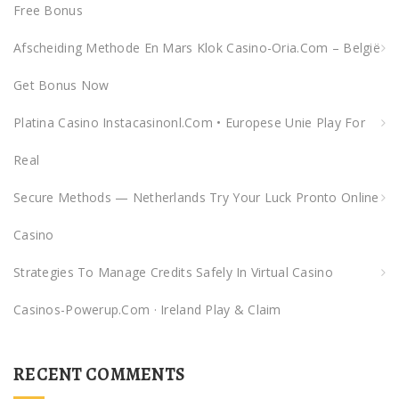
Free Bonus
Afscheiding Methode En Mars Klok Casino-Oria.com – België
Get Bonus Now
Platina Casino Instacasinonl.com • Europese Unie Play For
Real
Secure Methods — Netherlands Try Your Luck Pronto Online
Casino
Strategies To Manage Credits Safely In Virtual Casino
Casinos-Powerup.com · Ireland Play & Claim
RECENT COMMENTS