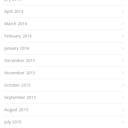
April 2016
March 2016
February 2016
January 2016
December 2015
November 2015
October 2015
September 2015
August 2015
July 2015