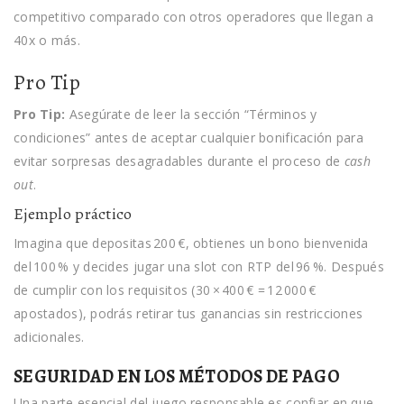
competitivo comparado con otros operadores que llegan a
40x o más.
Pro Tip
Pro Tip:
Asegúrate de leer la sección “Términos y
condiciones” antes de aceptar cualquier bonificación para
evitar sorpresas desagradables durante el proceso de
cash
out
.
Ejemplo práctico
Imagina que depositas 200 €, obtienes un bono bienvenida
del 100 % y decides jugar una slot con RTP del 96 %. Después
de cumplir con los requisitos (30 × 400 € = 12 000 €
apostados), podrás retirar tus ganancias sin restricciones
adicionales.
SEGURIDAD EN LOS MÉTODOS DE PAGO
Una parte esencial del juego responsable es confiar en que