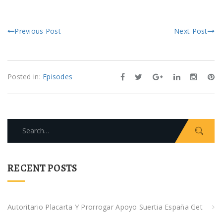
Previous Post
Next Post
Posted in:
Episodes
Search
for:
RECENT POSTS
Autoritario Placarta Y Prorrogar Apoyo Suertia España Get