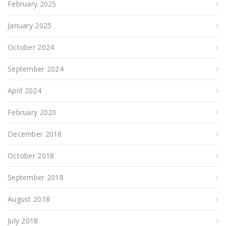
February 2025
January 2025
October 2024
September 2024
April 2024
February 2020
December 2018
October 2018
September 2018
August 2018
July 2018