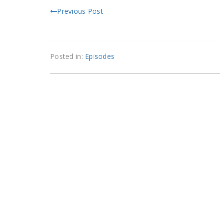
Previous Post
Posted in:
Episodes