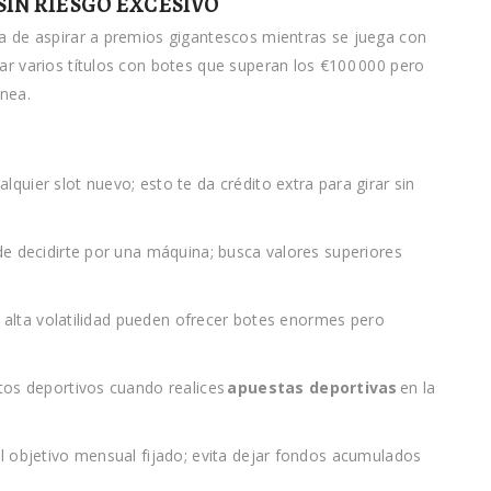
SIN RIESGO EXCESIVO
a de aspirar a premios gigantescos mientras se juega con
r varios títulos con botes que superan los €100 000 pero
nea.
lquier slot nuevo; esto te da crédito extra para girar sin
de decidirte por una máquina; busca valores superiores
e alta volatilidad pueden ofrecer botes enormes pero
os deportivos cuando realices
apuestas deportivas
en la
 objetivo mensual fijado; evita dejar fondos acumulados