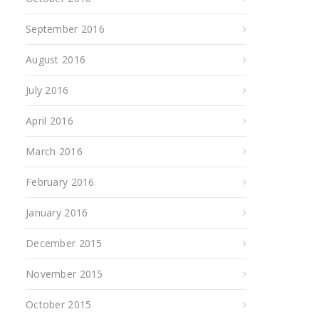
September 2016
August 2016
July 2016
April 2016
March 2016
February 2016
January 2016
December 2015
November 2015
October 2015