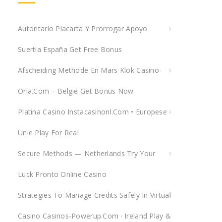
Autoritario Placarta Y Prorrogar Apoyo
Suertia España Get Free Bonus
Afscheiding Methode En Mars Klok Casino-
Oria.com – België Get Bonus Now
Platina Casino Instacasinonl.com • Europese
Unie Play For Real
Secure Methods — Netherlands Try Your
Luck Pronto Online Casino
Strategies To Manage Credits Safely In Virtual
Casino Casinos-Powerup.com · Ireland Play &