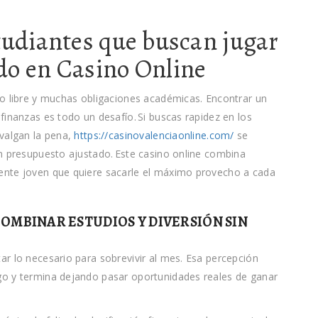
definitiva
studiantes que buscan jugar
para
estudiantes
do en Casino Online
que
buscan
ro libre y muchas obligaciones académicas. Encontrar un
jugar
finanzas es todo un desafío. Si buscas rapidez en los
con
 valgan la pena,
https://casinovalenciaonline.com/
se
presupuesto
on presupuesto ajustado. Este casino online combina
limitado
ente joven que quiere sacarle el máximo provecho a cada
en
Casino
COMBINAR ESTUDIOS Y DIVERSIÓN SIN
Online
r lo necesario para sobrevivir al mes. Esa percepción
go y termina dejando pasar oportunidades reales de ganar