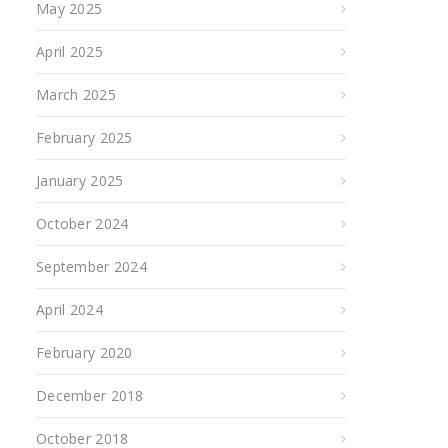
May 2025
April 2025
March 2025
February 2025
January 2025
October 2024
September 2024
April 2024
February 2020
December 2018
October 2018