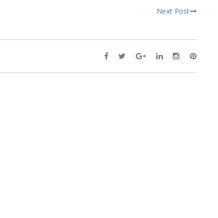
Next Post