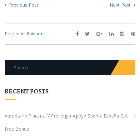
Previous Post
Next Post
Posted in:
Episodes
Search
for:
RECENT POSTS
Autoritario Placarta Y Prorrogar Apoyo Suertia España Get
Free Bonus