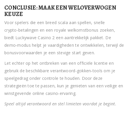
CONCLUSIE: MAAK EEN WELOVERWOGEN
KEUZE
Voor spelers die een breed scala aan spellen, snelle
crypto‑betalingen en een royale welkomstbonus zoeken,
biedt Luckywave Casino 2 een aantrekkelijk pakket. De
demo‑modus helpt je vaardigheden te ontwikkelen, terwijl de
bonusvoorwaarden je een stevige start geven.
Let echter op het ontbreken van een officiële licentie en
gebruik de beschikbare verantwoord‑gokken‑tools om je
speelgedrag onder controle te houden. Door deze
strategieën toe te passen, kun je genieten van een veilige en
winstgevende online casino‑ervaring.
Speel altijd verantwoord en stel limieten voordat je begint.