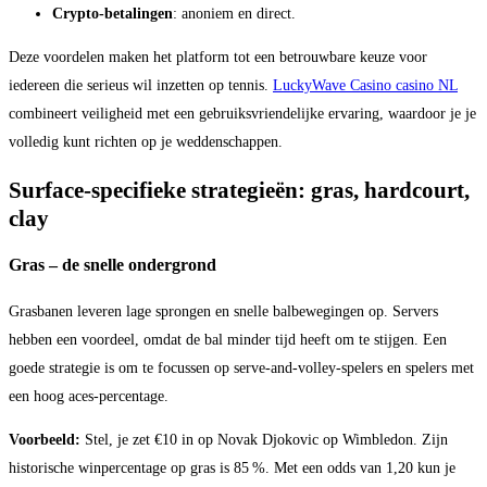
Crypto‑betalingen
: anoniem en direct.
Deze voordelen maken het platform tot een betrouwbare keuze voor
iedereen die serieus wil inzetten op tennis.
LuckyWave Casino casino NL
combineert veiligheid met een gebruiksvriendelijke ervaring, waardoor je je
volledig kunt richten op je weddenschappen.
Surface‑specifieke strategieën: gras, hardcourt,
clay
Gras – de snelle ondergrond
Grasbanen leveren lage sprongen en snelle balbewegingen op. Servers
hebben een voordeel, omdat de bal minder tijd heeft om te stijgen. Een
goede strategie is om te focussen op serve‑and‑volley‑spelers en spelers met
een hoog aces‑percentage.
Voorbeeld:
Stel, je zet €10 in op Novak Djokovic op Wimbledon. Zijn
historische winpercentage op gras is 85 %. Met een odds van 1,20 kun je