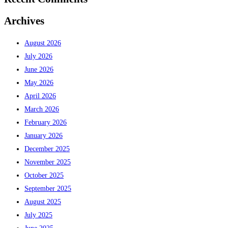
Archives
August 2026
July 2026
June 2026
May 2026
April 2026
March 2026
February 2026
January 2026
December 2025
November 2025
October 2025
September 2025
August 2025
July 2025