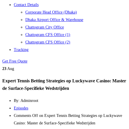
Contact Details
Corporate Head Office (Dhaka)
Dhaka Airport Office & Warehouse
Chattogram City Office
Chattogram CFS Office (1)
Chattogram CFS Office (2)
Tracking
Get Free Quote
23
Aug
Expert Tennis Betting Strategies op Luckywave Casino: Master
de Surface‑Specifieke Wedstrijden
By: Adminroot
Episodes
Comments Off
on Expert Tennis Betting Strategies op Luckywave
Casino: Master de Surface‑Specifieke Wedstrijden