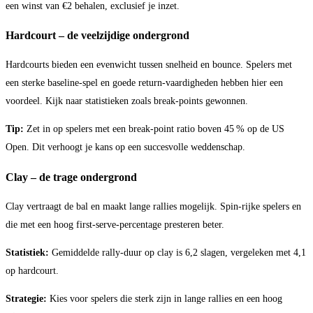
een winst van €2 behalen, exclusief je inzet.
Hardcourt – de veelzijdige ondergrond
Hardcourts bieden een evenwicht tussen snelheid en bounce. Spelers met
een sterke baseline‑spel en goede return‑vaardigheden hebben hier een
voordeel. Kijk naar statistieken zoals break‑points gewonnen.
Tip:
Zet in op spelers met een break‑point ratio boven 45 % op de US
Open. Dit verhoogt je kans op een succesvolle weddenschap.
Clay – de trage ondergrond
Clay vertraagt de bal en maakt lange rallies mogelijk. Spin‑rijke spelers en
die met een hoog first‑serve‑percentage presteren beter.
Statistiek:
Gemiddelde rally‑duur op clay is 6,2 slagen, vergeleken met 4,1
op hardcourt.
Strategie:
Kies voor spelers die sterk zijn in lange rallies en een hoog