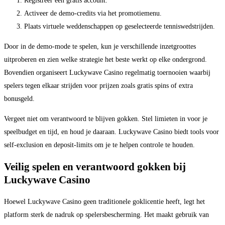
Registreer een gratis account.
Activeer de demo‑credits via het promotiemenu.
Plaats virtuele weddenschappen op geselecteerde tenniswedstrijden.
Door in de demo‑mode te spelen, kun je verschillende inzetgroottes
uitproberen en zien welke strategie het beste werkt op elke ondergrond.
Bovendien organiseert Luckywave Casino regelmatig toernooien waarbij
spelers tegen elkaar strijden voor prijzen zoals gratis spins of extra
bonusgeld.
Vergeet niet om verantwoord te blijven gokken. Stel limieten in voor je
speelbudget en tijd, en houd je daaraan. Luckywave Casino biedt tools voor
self‑exclusion en deposit‑limits om je te helpen controle te houden.
Veilig spelen en verantwoord gokken bij
Luckywave Casino
Hoewel Luckywave Casino geen traditionele goklicentie heeft, legt het
platform sterk de nadruk op spelersbescherming. Het maakt gebruik van